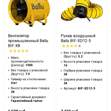
Ширина упаковки
34
товара
Артикул
BIF-XD12-10
Бренд
Ballu
Гарантийный срок
6 мес
Вентилятор
Рукав воздушный
Высота товара
30
промышленный Ballu
Ballu BIF-XD12-5
BIF-X8
Глубина товара
28
Вес товара с упаковкой
Срок службы
5 лет
(брутто):
5.2
Макс.
производительность
Высота упаковки товара:
Ширина товара
30
(расход):
1500
16
Вес товара с упаковкой
Глубина упаковки товара:
Вес товара (нетто)
5.3
(брутто):
7.5
34
Таймер на отключение:
Ширина упаковки товара:
Внутренний диаметр
300
Нет
34
Количество метров в
Высота упаковки товара:
Артикул:
BIF-XD12-5
10
26
упаковке
Гарантийный документ:
Гарантийный талон
Промышленное
Область применения
оборудование