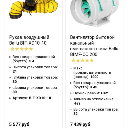
34
товара
Артикул
BIF-XD12-5
Бренд
Ballu
Гарантийный срок
6 мес
Рукав воздушный
Вентилятор бытовой
Высота товара
30
Ballu BIF-XD10-10
канальный
смешанного типа Ballu
Глубина товара
15
BIMF-CO 200
Вес товара с упаковкой
Срок службы
5 лет
(брутто):
5.4
Высота упаковки товара:
Макс.
Ширина товара
30
24
производительность
(расход):
1000
Глубина упаковки товара:
Вес товара (нетто)
4.8
30
Вес товара с упаковкой
(брутто):
3.45
Ширина упаковки товара:
Внутренний диаметр
300
30
Ночной режим:
Нет
Количество метров в
Артикул:
BIF-XD10-10
Таймер на отключение:
5
Нет
упаковке
Высота упаковки товара:
Промышленное
32
Область применения
оборудование
5 577 руб.
7 439 руб.