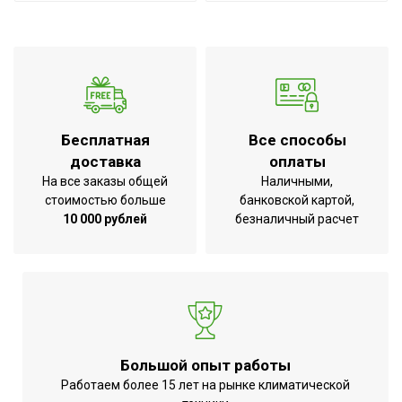
Срок службы
5 лет
Регулировка скорости
Нет
вращения вентилятора
Ширина товара
24
Тип вентилятора
Напольный
Бесплатная
Все способы
Количество скоростей
1
доставка
оплаты
Вес товара (нетто)
7
На все заказы общей
Наличными,
стоимостью больше
банковской картой,
Макс. потребляемая
130
10 000 рублей
безналичный расчет
мощность, Вт
Тип основания
Ножки
Тип двигателя
Электрический
Индикация включения
Нет
Диаметр лопастей
200
Большой опыт работы
Вариант размещения
Напольное
Работаем более 15 лет на рынке климатической
Набор крепежных