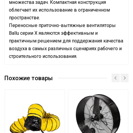
множества задач. Компактная конструкция
облегчает их использование в ограниченном
пространстве.
Переносные приточно-вытяжные вентиляторы
Ballu серии X являются эффективным и
практичным решением для поддержания качества
воздуха в самых различных сценариях рабочего и
строительного использования.
Руководство по эксплуатации
Макс. производительность
Сертификат
1500
(расход)
Похожие товары
Вес товара с упаковкой
7.5
(брутто)
Таймер на отключение
Нет
Высота упаковки товара
26
Гарантийный документ
Гарантийный талон
Глубина упаковки товара
35