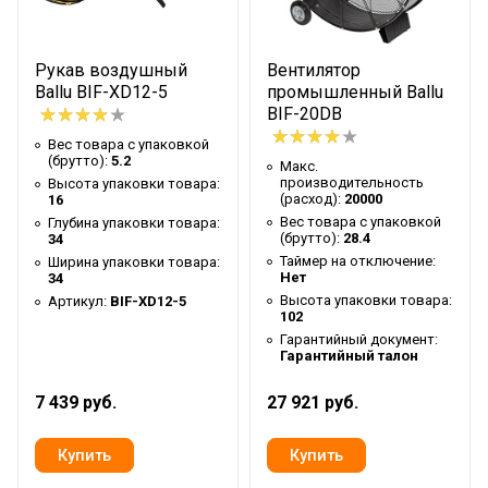
Тип дисплея
Нет
Материал лопастей
Металл
Рукав воздушный
Вентилятор
Ballu BIF-XD12-5
промышленный Ballu
Цвет корпуса
Желтый
BIF-20DB
Тип конструкции
Вес товара с упаковкой
Осевой
вентилятора
(брутто):
5.2
Макс.
производительность
Высота упаковки товара:
Ширина упаковки товара
33.5
(расход):
20000
16
Вес товара с упаковкой
Глубина упаковки товара:
Бренд
Ballu
(брутто):
28.4
34
Таймер на отключение:
Ширина упаковки товара:
Количество режимов
1
Нет
34
работы
Высота упаковки товара:
Артикул:
BIF-XD12-5
102
Гарантийный срок
12 мес
Гарантийный документ:
Гарантийный талон
Регулировка угла наклона
Нет
Серия
BIF
7 439 руб.
27 921 руб.
Высота товара
30
Глубина товара
30.5