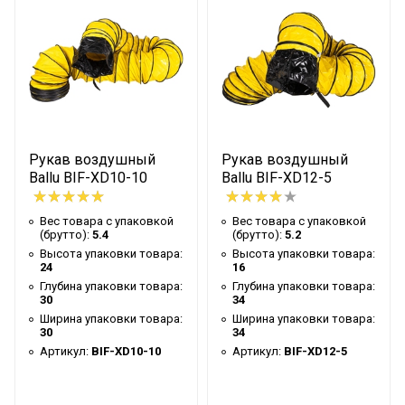
Ночной режим
Нет
Таймер на отключение
Нет
Высота упаковки товара
32
Типоразмер
200
Глубина упаковки товара
26
Цвет корпуса
Белый
Рукав воздушный
Рукав воздушный
Ballu BIF-XD10-10
Ballu BIF-XD12-5
Тип конструкции вентилятора
Осевой
Ширина упаковки товара
34
Вес товара с упаковкой
Вес товара с упаковкой
(брутто):
5.4
(брутто):
5.2
Бренд
Ballu
Высота упаковки товара:
Высота упаковки товара:
24
16
Гарантийный срок
2 года
Глубина упаковки товара:
Глубина упаковки товара:
Регулировка угла наклона
Нет
30
34
Ширина упаковки товара:
Ширина упаковки товара:
Серия
Condor
30
34
Артикул:
BIF-XD10-10
Артикул:
BIF-XD12-5
Высота товара
26.2
Глубина товара
31.6