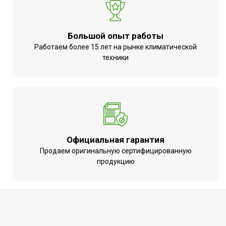
Макс. высота
22
Пульт управления в
Нет
комплекте
Большой опыт работы
Работаем более 15 лет на рынке климатической
Напряжение электропитания,
220 - 240
техники
В
Регулировка по высоте
Нет
Вид установки (крепления)
Внутри помещения
Материал корпуса
ABS-пластик
Область применения
Вентиляция
Официальная гарантия
Класс
IPX4
Продаем оригинальную сертифицированную
пылевлагозащищенности
продукцию
Тип сечения
Круглое
Дисплей
Нет
Страна производства
КНР