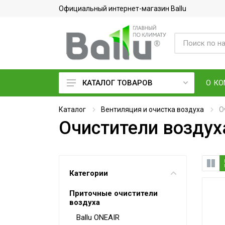
Официальный интернет-магазин Ballu
О К
КАТАЛОГ ТОВАРОВ
Кондиционеры воздуха
Каталог
Вентиляция и очистка воздуха
О
Очистители воздух
Вентиляция и очистка воздуха
Осушители воздуха
Водонагреватели
Категории
Обогреватели
Приточные очистители
Тепловое оборудование
воздуха
Электросушилки для рук
Ballu ONEAIR