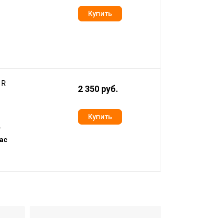
1R
2 350 руб.
т
ас