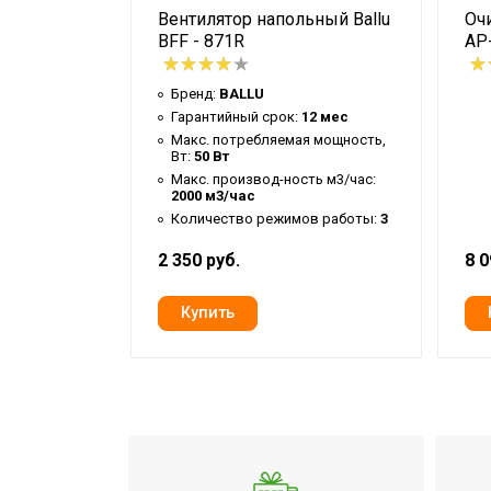
ьный Ballu
Вентилятор напольный Ballu
Очи
BFF - 871R
AP
Бренд:
BALLU
Гарантийный срок:
12 мес
Макс. потребляемая мощность,
Вт:
50 Вт
Макс. производ-ность м3/час:
2000 м3/час
Количество режимов работы:
3
2 350 руб.
8 0