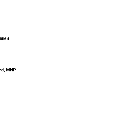
иями
ard, МИР