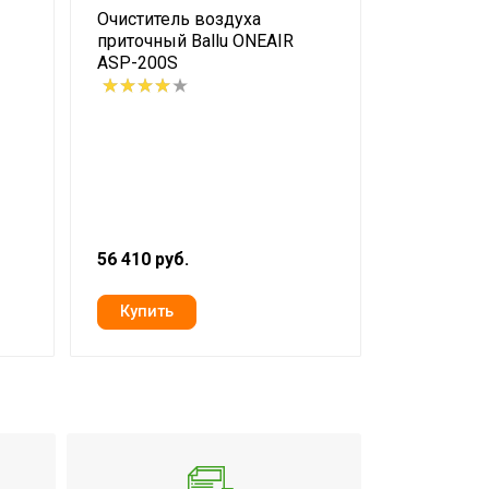
Очиститель воздуха
Очистител
приточный Ballu ONEAIR
приточный
ASP-200S
ASP-100 
56 410 руб.
34 997 руб