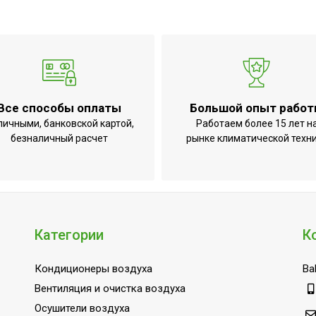
3
10.9
100
Круглое
Электрический
Все способы оплаты
Большой опыт рабо
70
личными, банковской картой,
Работаем более 15 лет н
Нет
безналичный расчет
рынке климатической техн
490
500
Напольное
екте
Нет
Категории
К
550
Кондиционеры воздуха
Bal
165
Вентиляция и очистка воздуха
Нет
Осушители воздуха