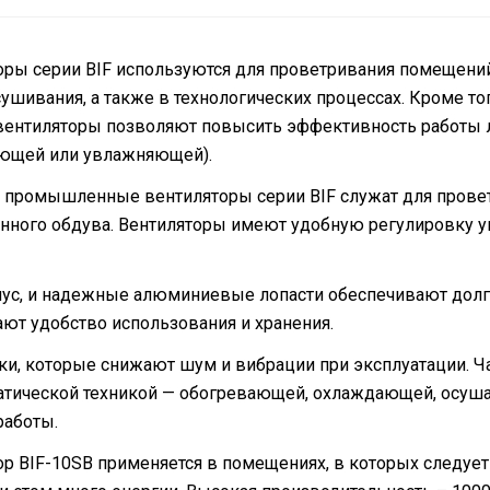
ы серии BIF используются для проветривания помещений
сушивания, а также в технологических процессах. Кроме то
 вентиляторы позволяют повысить эффективность работы 
ющей или увлажняющей).
промышленные вентиляторы серии BIF служат для провет
енного обдува. Вентиляторы имеют удобную регулировку уг
пус, и надежные алюминиевые лопасти обеспечивают дол
ют удобство использования и хранения.
и, которые снижают шум и вибрации при эксплуатации. Ч
атической техникой — обогревающей, охлаждающей, осуш
работы.
BIF-10SB применяется в помещениях, в которых следует