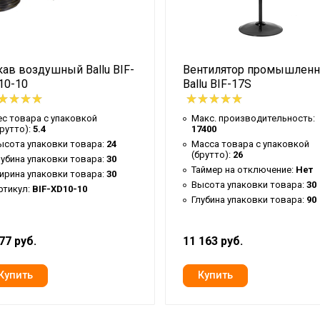
Осевой
57.5
Ballu
ав воздушный Ballu BIF-
Вентилятор промышлен
3
10-10
Ballu BIF-17S
12 мес
Да
ес товара с упаковкой
Макс. производительность:
брутто):
5.4
17400
BIF
ысота упаковки товара:
24
Масса товара с упаковкой
(брутто):
26
лубина упаковки товара:
30
165
Таймер на отключение:
Нет
ирина упаковки товара:
30
49
Высота упаковки товара:
30
ртикул:
BIF-XD10-10
Глубина упаковки товара:
90
5 лет
илятора
Ступенчатая
77 руб.
11 163 руб.
Защита от пере
61
Напольный