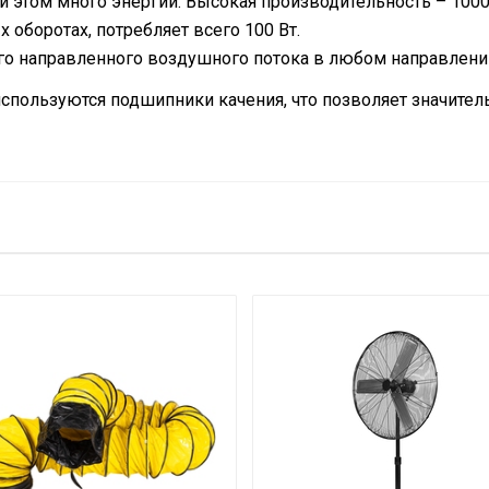
ри этом много энергии. Высокая производительность – 10
 оборотах, потребляет всего 100 Вт.
о направленного воздушного потока в любом направлени
используются подшипники качения, что позволяет значите
10000
13.3
Нет
32.5
Гарантийный та
57.5
Нет
Металл
Черный