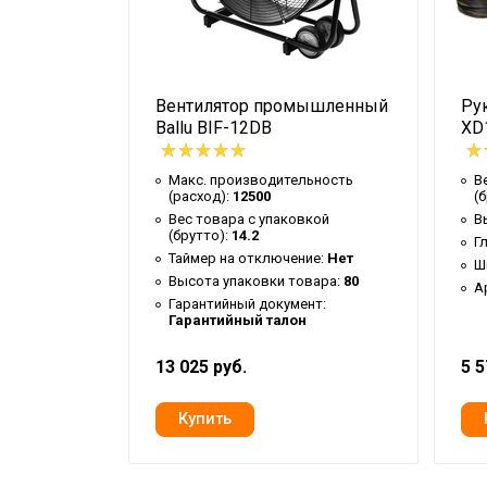
Тип конструкции вентилятора
Ширина упаковки товара
Бренд
вой
Вентилятор промышленный
Рук
Количество режимов работы
нного
Ballu BIF-12DB
XD
Гарантийный срок
O 200
Регулировка угла наклона
Макс. производительность
В
(расход):
12500
(
льность
Серия
Вес товара с упаковкой
В
(брутто):
14.2
вкой
Г
Высота товара
Таймер на отключение:
Нет
Ш
Глубина товара
Высота упаковки товара:
80
А
ие:
Нет
Гарантийный документ:
Срок службы
Гарантийный талон
овара:
32
Регулировка скорости вращения вент
13 025 руб.
5 5
УТП
Ширина товара
Тип вентилятора