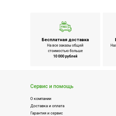
Количество скоростей
Вес товара (нетто)
Макс. потребляемая мощность, Вт
Тип основания
Тип двигателя
Бесплатная доставка
Уровень шума
На все заказы общей
На
Индикация включения
стоимостью больше
10 000 рублей
Диаметр лопастей
Размер основания
Вариант размещения
Набор крепежных элементов в компл
Сервис и помощь
Внешний диаметр вентилятора
О компании
Макс. высота
Доставка и оплата
Пульт управления в комплекте
Гарантия и сервис