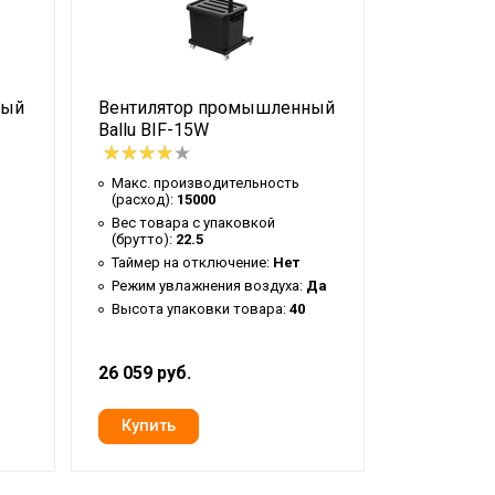
ный
Вентилятор промышленный
Рукав воз
Ballu BIF-15W
XD12-5
Макс. производительность
Вес товар
(расход):
15000
(брутто):
5
Вес товара с упаковкой
Высота уп
(брутто):
22.5
Глубина у
Таймер на отключение:
Нет
Ширина уп
Режим увлажнения воздуха:
Да
Артикул:
B
Высота упаковки товара:
40
26 059 руб.
7 439 руб.
грева