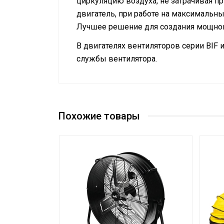
циркуляцию воздуха, не затрачивая п
двигатель, при работе на максимальных
Лучшее решение для создания мощног
В двигателях вентиляторов серии BIF 
службы вентилятора.
Руководство по эксплуатации
Макс. производительность (расход)
Сертификат
Сертификат
Вес товара с упаковкой (брутто)
Сертификат
Таймер на отключение
Похожие товары
Высота упаковки товара
Гарантийный документ
Глубина упаковки товара
Тип дисплея
Материал лопастей
Цвет корпуса