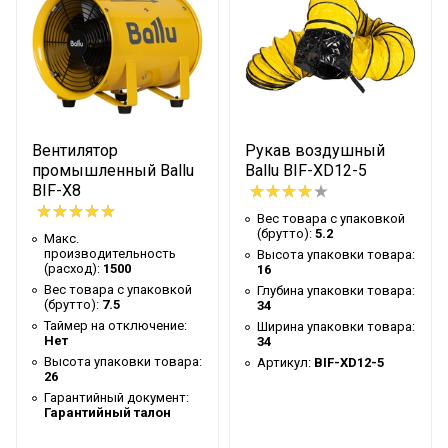
Ширина упаковки
30
товара
Артикул
BIF-XD10-10
Бренд
Ballu
Гарантийный срок
6 мес
Вентилятор
Рукав воздушный
Высота товара
25
промышленный Ballu
Ballu BIF-XD12-5
BIF-X8
Глубина товара
28
Вес товара с упаковкой
Срок службы
5 лет
(брутто):
5.2
Макс.
производительность
Высота упаковки товара:
Ширина товара
25
(расход):
1500
16
Вес товара с упаковкой
Глубина упаковки товара:
Вес товара (нетто)
5
(брутто):
7.5
34
Таймер на отключение:
Ширина упаковки товара:
Внутренний диаметр
250
Нет
34
Количество метров в
Высота упаковки товара:
Артикул:
BIF-XD12-5
10
26
упаковке
Гарантийный документ:
Гарантийный талон
Промышленное
Область применения
оборудование