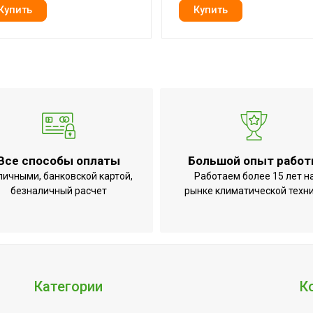
й талон
Все способы оплаты
Большой опыт рабо
личными, банковской картой,
Работаем более 15 лет н
безналичный расчет
рынке климатической техн
я цифры
Категории
К