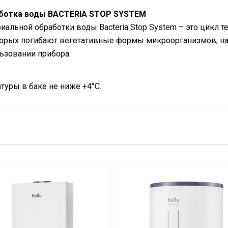
аботка воды BACTERIA STOP SYSTEM
альной обработки воды Bacteria Stop System – это цикл т
торых погибают вегетативные формы микроорганизмов, на
ьзовании прибора.
уры в баке не ниже +4°С.
й)