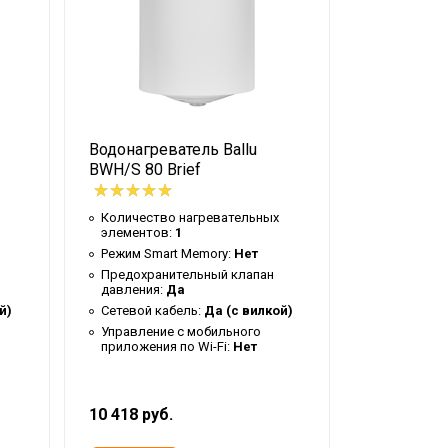
Водонагреватель Ballu
Колонка г
BWH/S 80 Brief
10 Fiery Gl
Количество нагревательных
Предохран
элементов:
1
давления:
Режим Smart Memory:
Нет
Система с
неисправн
Предохранительный клапан
давления:
Да
Расход при
максимал
й)
Сетевой кабель:
Да (с вилкой)
Вес товар
Управление c мобильного
(брутто):
9
приложения по Wi-Fi:
Нет
Форма кор
Прямоуго
10 418 руб.
11 823 руб