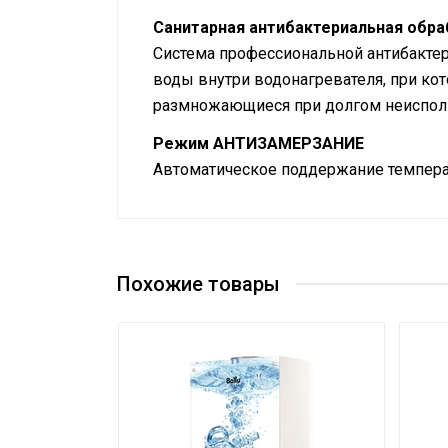
Санитарная антибактериальная обр
Система профессиональной антибактери
воды внутри водонагревателя, при ко
размножающиеся при долгом неиспол
Режим АНТИЗАМЕРЗАНИЕ
Автоматическое поддержание температ
Руководство по эксплуатации
Количество
Сертификат
нагревательных
1
элементов
Похожие товары
Режим Smart Memory
Да
Предохранительный
Да
клапан давления
Сетевой кабель
Да (с вилко
Управление c
мобильного приложения
Да