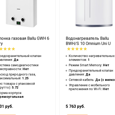
ый
онка газовая Ballu GWH 6
Водонагреватель Ballu
ry
BWH/S 10 Omnium Uni U
редохранительный клапан
Количество нагревательных
авления:
Да
элементов:
1
истема самодиагностики
Режим Smart Memory:
Нет
еисправности:
Нет
Предохранительный клапан
ная/плоская
асход природного газа,
давления:
Да
аксимальный:
1.25
Сетевой кабель:
Да (с вилко
ес товара с упаковкой
Управление c мобильного
брутто):
5.72
приложения по Wi-Fi:
Нет
орма корпуса:
ижнее
рямоугольная
31 руб.
5 763 руб.