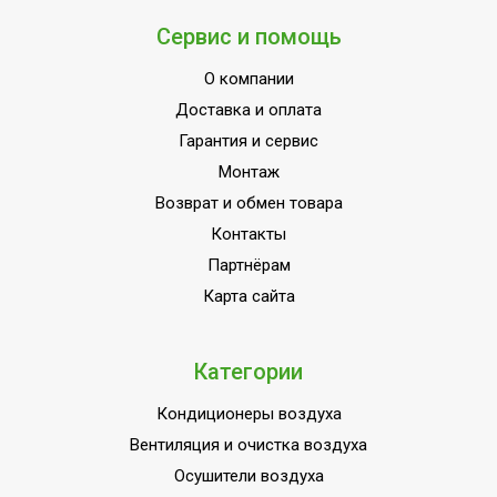
Материал
Сервис и помощь
нагревательного
Сталь
элемента
О компании
Гарантийный срок
2 года
Доставка и оплата
Гарантия и сервис
Серия
SHELL
Монтаж
Встроенные часы
Нет
Возврат и обмен товара
Высота товара
77
Контакты
Работа с умным домом
Нет
Партнёрам
Wi-Fi модуль
Нет
Карта сайта
Количество баков
1
Глубина товара
46
Категории
Срок службы
8 лет
Кондиционеры воздуха
Разъем для
Вентиляция и очистка воздуха
подключения аудио
нет
Осушители воздуха
колонки