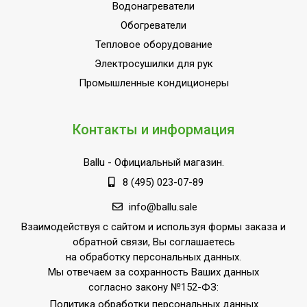
Водонагреватели
Внутреннее покрытие
Эмаль
Обогреватели
бака
Тепловое оборудование
Объем внутреннего бака
72
Электросушилки для рук
Защита от коррозии;Защита 
Промышленные кондиционеры
накипи;Защита от
перегрева;Индикация
включения;Индикация
Контакты и информация
текущей температуры;Клас
УТП
пылевлагозащищенности
Ballu
- Официальный магазин.
IPX4;Механический
8 (495) 023-07-89
термостат;Предохранитель
клапан давления;Режим
info@ballu.sale
ЭКО;Система сухих ТЭНов
Взаимодействуя с сайтом и используя формы заказа и
обратной связи, Вы соглашаетесь
Ширина товара
46
на обработку персональных данных.
Количество режимов
Мы отвечаем за сохранность Ваших данных
1
нагрева
согласно закону №152-ФЗ:
USB-разъем для Wi-Fi
Политика обработки персональных данных