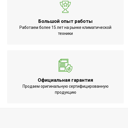
Резьба входного
1/2
патрубка
Большой опыт работы
Ширина упаковки товара
54
Работаем более 15 лет на рынке климатической
Поворот дисплея
Нет
техники
Резьба выходного
1/2
патрубка
Аудио колонка
Нет
Бренд
Ballu
Макс. потребляемая
1.5
Официальная гарантия
мощность
Продаем оригинальную сертифицированную
Функция 'быстрый
продукцию
Нет
нагрев'
Тип нагревательного
Сухой ТЭН
элемента
Режим ЭКО
Да