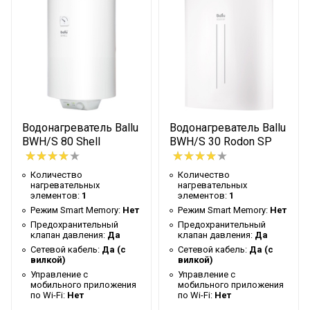
Предохранительный
Да
клапан давления
Сетевой кабель
Да (с вилкой)
Управление c
мобильного приложения
Нет
по Wi-Fi
Водонагреватель Ballu
Водонагреватель Ballu
Система
BWH/S 80 Shell
BWH/S 30 Rodon SP
самодиагностики
Нет
неисправности
Количество
Количество
Тип термостата
Механический
нагревательных
нагревательных
элементов:
1
элементов:
1
Инверторная технология
Нет
Режим Smart Memory:
Нет
Режим Smart Memory:
Нет
Предохранительный
Предохранительный
Вес товара с упаковкой
клапан давления:
Да
клапан давления:
Да
25
(брутто)
Сетевой кабель:
Да (с
Сетевой кабель:
Да (с
вилкой)
вилкой)
Демо режим
Нет
Управление c
Управление c
мобильного приложения
мобильного приложения
Форма корпуса
Круглая
по Wi-Fi:
Нет
по Wi-Fi:
Нет