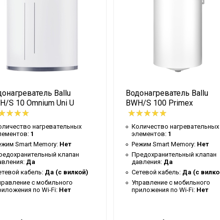
льная
ый талон
онагреватель Ballu
Водонагреватель Ballu
ивный LED
H/S 10 Omnium Uni U
BWH/S 100 Primex
оличество нагревательных
Количество нагревательных
лементов:
1
элементов:
1
ежим Smart Memory:
Нет
Режим Smart Memory:
Нет
редохранительный клапан
Предохранительный клапан
авления:
Да
давления:
Да
етевой кабель:
Да (с вилкой)
Сетевой кабель:
Да (с вилко
правление c мобильного
Управление c мобильного
риложения по Wi-Fi:
Нет
приложения по Wi-Fi:
Нет
ный