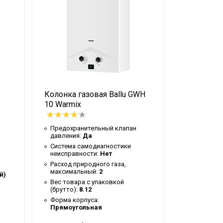
Колонка газовая Ballu GWH
Водонагре
10 Warmix
BWH/S 10 
Предохранительный клапан
Количеств
давления:
Да
элементов
Система самодиагностики
Режим Sma
неисправности:
Нет
Предохран
Расход природного газа,
давления:
максимальный:
2
й)
Сетевой к
Вес товара с упаковкой
Управлени
(брутто):
8.12
приложения
Форма корпуса:
Прямоугольная