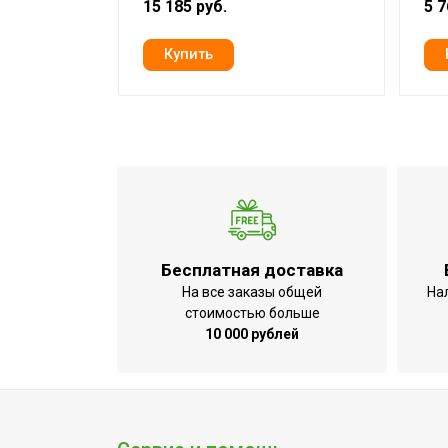
13
15 185 руб.
5 7
природного газа
Бренд
Ballu
Гарантийный срок
2 года
Макс. давление в
8
водопроводе
Серия
Fiery Glass
Мин. давление в
0.2
водопроводе
Высота товара
55
Бесплатная доставка
Батарейки
Нет
На все заказы общей
На
стоимостью больше
Глубина товара
19
10 000 рублей
Срок службы
10 лет
Датчик тя
УТП
включения
дисплея;П