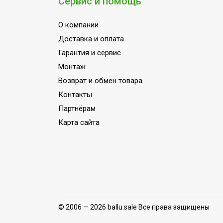
Сервис и помощь
Ширина товара
33
Количество режимов
О компании
Бесступен
нагрева
Доставка и оплата
Регулировка температуры
Да
Гарантия и сервис
Монтаж
Макс. производительность
10
л/мин
Возврат и обмен товара
Контакты
Тип батареек
2хD (LR20
Партнёрам
Точность установки
1,0 °С
Карта сайта
температуры
Вид управления
Механиче
Вес товара (нетто)
8.84
Расчетная номинальная
20
мощность
Макс. температура воды
47
© 2006 — 2026 ballu.sale Все права защищены
Индикация включения
Да