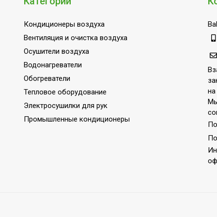
Категории
К
Кондиционеры воздуха
Bal
чатая регулировка мощности
Вентиляция и очистка воздуха
Осушители воздуха
Водонагреватели
Вз
Обогреватели
за
на
Тепловое оборудование
/R20)
Мы
Электросушилки для рук
со
Промышленные кондиционеры
По
ское
По
Ин
оф