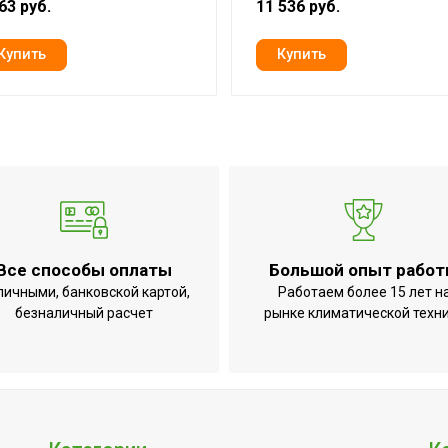
63 руб.
11 536 руб.
Все способы оплаты
Большой опыт рабо
личными, банковской картой,
Работаем более 15 лет н
безналичный расчет
рынке климатической техн
ги дымохода;Защита от включения без воды;Защита от пер
;Индикация температуры нагрева;Контроль наличия плам
редохранительный клапан давления