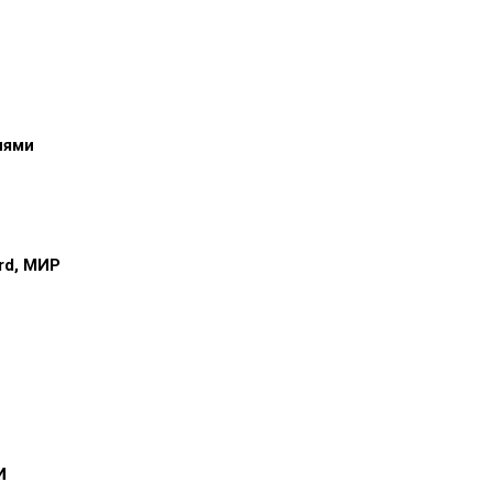
иями
ard, МИР
и