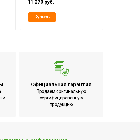
11 270 руб.
5 763 руб.
ты
Официальная гарантия
а
Продаем оригинальную
ики
сертифицированную
продукцию
егрева;Индикация
ени;Подсветка