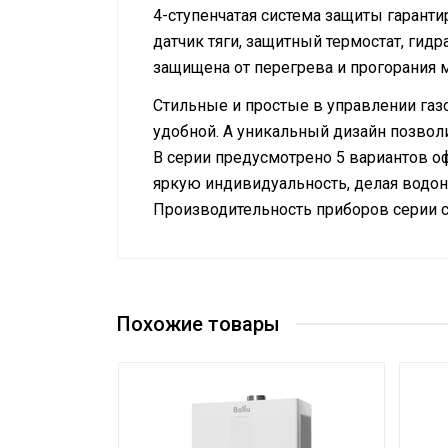
4-ступенчатая система защиты гарант
датчик тяги, защитный термостат, ги
защищена от перегрева и прогорания 
Стильные и простые в управлении газ
удобной. А уникальный дизайн позвол
В серии предусмотрено 5 вариантов офо
яркую индивидуальность, делая водон
Производительность приборов серии с
Руководство по эксплуатации
Предохранительный
Сертификат
Да
клапан давления
Система самодиагностики
Похожие товары
Нет
неисправности
Расход природного газа,
2
максимальный
Вес товара с упаковкой
9.92
(брутто)