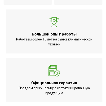
Глубина упаковки товара
37
Гарантия на внутренний
96
бак
Тип дисплея
Нет
Цвет корпуса
Белый
Большой опыт работы
Резьба входного
Работаем более 15 лет на рынке климатической
1/2
патрубка
техники
Ширина упаковки товара
95
Поворот дисплея
Нет
Резьба выходного
1/2
патрубка
Аудио колонка
Нет
Официальная гарантия
Работает с HOMMYN
Нет
Продаем оригинальную сертифицированную
продукцию
Бренд
Ballu
Макс. потребляемая
2