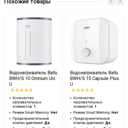
нагревательных
1
Похожие товары
Сертификат
элементов
Режим Smart Memory
Нет
Предохранительный
Да
клапан давления
Сетевой кабель
Да (с вилкой)
Управление c
мобильного приложения
Нет
по Wi-Fi
Водонагреватель Ballu
Водонагреватель Ballu
Система
BWH/S 10 Omnium Uni
BWH/S 15 Capsule Plus
самодиагностики
Нет
U
U
неисправности
Тип термостата
Механический
Количество
Количество
нагревательных
нагревательных
Инверторная технология
Нет
элементов:
1
элементов:
1
Режим Smart Memory:
Нет
Режим Smart Memory:
Нет
Вес товара с упаковкой
23.9
Предохранительный
Предохранительный
(брутто)
клапан давления:
Да
клапан давления:
Да