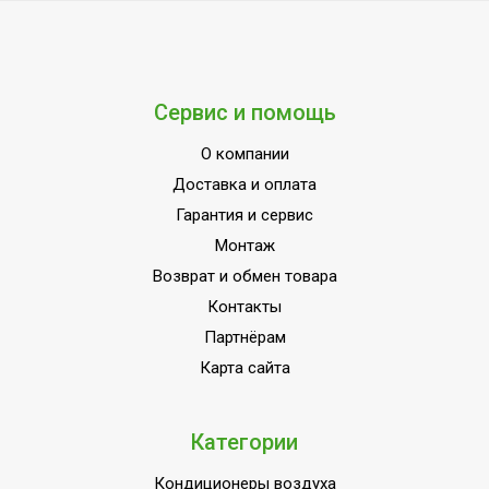
мощность
Функция 'быстрый
Да
нагрев'
Тип нагревательного
Сервис и помощь
Сухой ТЭН
элемента
О компании
Режим ЭКО
Да
Доставка и оплата
Материал
Гарантия и сервис
нагревательного
Сталь
Монтаж
элемента
Возврат и обмен товара
Гарантийный срок
2 года
Контакты
Серия
Artendo DH
Партнёрам
Встроенные часы
Нет
Карта сайта
Высота товара
89
Работа с умным домом
Нет
Категории
Wi-Fi модуль
Нет
Кондиционеры воздуха