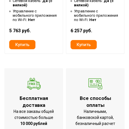
Сетевой кабель:
Да (с
Сетевой кабель:
Да (с
Демо режим
Нет
вилкой)
вилкой)
Управление c
Управление c
Форма корпуса
Прямоугольная
мобильного приложения
мобильного приложения
по Wi-Fi:
Нет
по Wi-Fi:
Нет
Работает с Марусей
Нет
Мин. температура воды
35
5 763 руб.
6 257 руб.
Тип подключения
Боковое/Нижнее
Высота упаковки товара
62.5
Работает с Алисой
Нет
Время нагрева воды от
180
10°С до 75°С
Таймер на включение
Нет
Расчетное количество
Бесплатная
Все способы
человек для принятия
3
доставка
оплаты
душа (при среднем
На все заказы общей
Наличными,
расходе)
стоимостью больше
банковской картой,
Гарантийный документ
Гарантийный талон
10 000 рублей
безналичный расчет