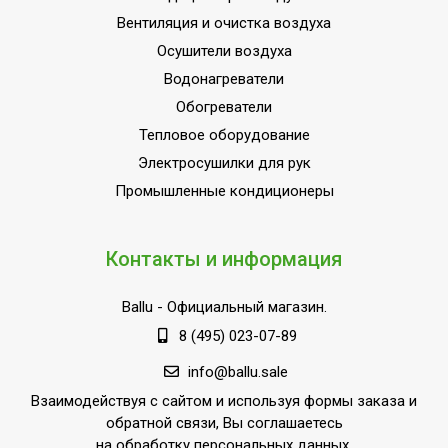
Количество баков
2
Вентиляция и очистка воздуха
Глубина товара
35
Осушители воздуха
Срок службы
10 лет
Водонагреватели
Разъем для
Обогреватели
подключения аудио
нет
Тепловое оборудование
колонки
Электросушилки для рук
Внутреннее покрытие
Промышленные кондиционеры
Нержавеющая сталь
бака
Объем внутреннего бака
73
Контакты и информация
Защита от коррозии;Защита 
накипи;Защита от
Ballu
- Официальный магазин.
перегрева;Индикация
8 (495) 023-07-89
включения;Класс
пылевлагозащищенности
info@ballu.sale
УТП
IPX4;Механический
Взаимодействуя с сайтом и используя формы заказа и
термостат;Предохранитель
обратной связи, Вы соглашаетесь
клапан давления;Режим
на обработку персональных данных.