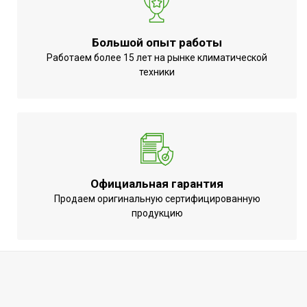
Резьба входного
1/2
патрубка
Большой опыт работы
Ширина упаковки товара
39
Работаем более 15 лет на рынке климатической
Поворот дисплея
Нет
техники
Резьба выходного
1/2
патрубка
Аудио колонка
Нет
Бренд
Ballu
Макс. потребляемая
2
Официальная гарантия
мощность
Продаем оригинальную сертифицированную
Функция 'быстрый
продукцию
Нет
нагрев'
Тип нагревательного
Трубчатый
элемента
электронагреватель (ТЭН)
Режим ЭКО
Да