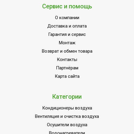
Материал
Сервис и помощь
нагревательного
Медь
элемента
О компании
Гарантийный срок
2 года
Доставка и оплата
Гарантия и сервис
Серия
Capsule Plus
Монтаж
Встроенные часы
Нет
Возврат и обмен товара
Высота товара
32.4
Контакты
Работа с умным домом
Нет
Партнёрам
Wi-Fi модуль
Нет
Карта сайта
Количество баков
1
Глубина товара
31.5
Категории
Срок службы
8 лет
Кондиционеры воздуха
Разъем для
Вентиляция и очистка воздуха
подключения аудио
нет
Осушители воздуха
колонки
Водонагреватели