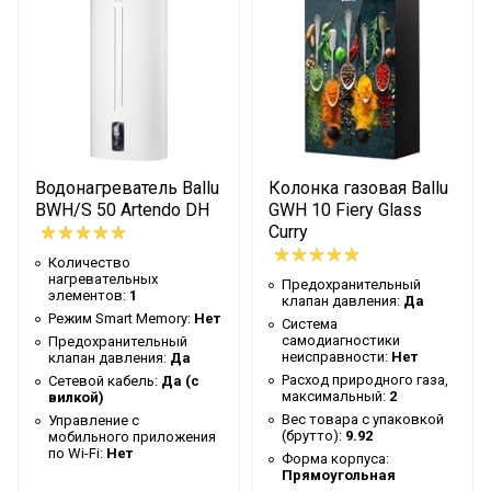
Предохранительный
Да
клапан давления
Сетевой кабель
Да (с вилкой)
Управление c
мобильного приложения
Нет
по Wi-Fi
Водонагреватель Ballu
Колонка газовая Ballu
Система
BWH/S 50 Artendo DH
GWH 10 Fiery Glass
самодиагностики
Нет
Curry
неисправности
Количество
Тип термостата
Механический
нагревательных
Предохранительный
элементов:
1
клапан давления:
Да
Инверторная технология
Нет
Режим Smart Memory:
Нет
Система
самодиагностики
Предохранительный
Вес товара с упаковкой
неисправности:
Нет
клапан давления:
Да
8.8
(брутто)
Расход природного газа,
Сетевой кабель:
Да (с
максимальный:
2
вилкой)
Демо режим
Нет
Вес товара с упаковкой
Управление c
(брутто):
9.92
мобильного приложения
Форма корпуса
Квадратная
по Wi-Fi:
Нет
Форма корпуса:
Прямоугольная
Мин. температура воды
30