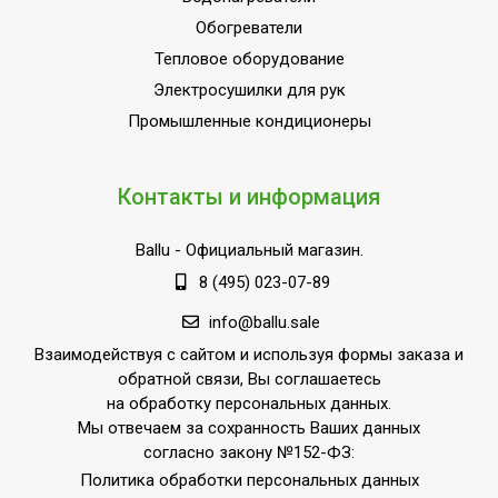
Внутреннее покрытие
Эмаль
Обогреватели
бака
Тепловое оборудование
Объем внутреннего бака
10.5
Электросушилки для рук
Защита от коррозии;Защита 
Промышленные кондиционеры
накипи;Защита от
перегрева;Индикация
включения;Класс
Контакты и информация
УТП
пылевлагозащищенности
IPX4;Механический
Ballu
- Официальный магазин.
термостат;Предохранитель
8 (495) 023-07-89
клапан давления;Режим Э
info@ballu.sale
Ширина товара
32.4
Взаимодействуя с сайтом и используя формы заказа и
Количество режимов
1
обратной связи, Вы соглашаетесь
нагрева
на обработку персональных данных.
USB-разъем для Wi-Fi
Мы отвечаем за сохранность Ваших данных
Нет
модуля
согласно закону №152-ФЗ:
Политика обработки персональных данных
Режим антизамерзания
Нет