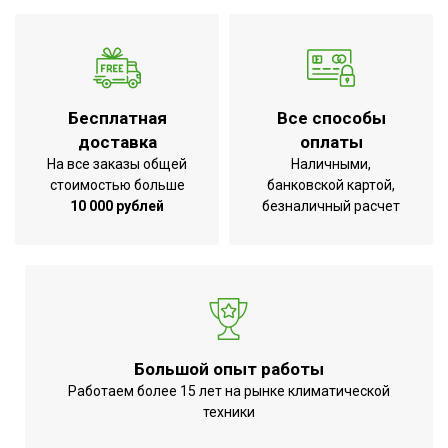
Аварийное отключение при
сильном наклоне или
Нет
опрокидывании
Вид управления
Механическое
Бесплатная
Все способы
Вес товара (нетто)
1.8
доставка
оплаты
На все заказы общей
Наличными,
Цифровой дисплей
Нет
стоимостью больше
банковской картой,
МОЩНОСТЬ ПОТРЕБЛЕНИЯ до
1.5
10 000 рублей
безналичный расчет
Индикация включения
Нет
Напряжение электропитания, В
220 - 240
Вид установки (крепления)
Потолочная
ПЛОЩАДЬ ПОМЕЩЕНИЯ до
15
Материал корпуса
Металл
Большой опыт работы
Защита от перегрева
Да
Работаем более 15 лет на рынке климатической
техники
Универсальное
Область применения
оборудование