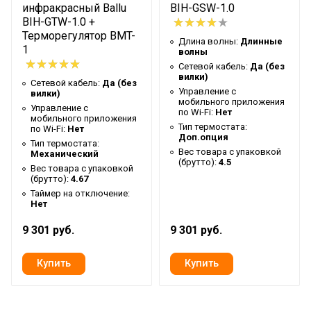
инфракрасный Ballu
BIH-GSW-1.0
Ширина упаковки товара
45.5
BIH-GTW-1.0 +
Терморегулятор BMT-
Длина волны:
Длинные
Бренд
Ballu
1
волны
Макс. потребляемая мощность
1.5
Сетевой кабель:
Да (без
вилки)
Сетевой кабель:
Да (без
Тип нагревательного элемента
Инфракрасный
Управление c
вилки)
мобильного приложения
Управление c
Гарантийный срок
2 года
по Wi-Fi:
Нет
мобильного приложения
Тип термостата:
по Wi-Fi:
Нет
Серия
LL
Доп.опция
Тип термостата:
Вес товара с упаковкой
Высота товара
25
Механический
(брутто):
4.5
Вес товара с упаковкой
Глубина товара
42.5
(брутто):
4.67
Таймер на отключение:
Ширина товара
42.5
Нет
Количество режимов нагрева
2
9 301 руб.
9 301 руб.
Эффективен для помещ.
15
площадью до
Регулировка температуры
Нет
Защитная решетка
Да