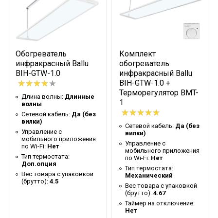
Таймер на отключение
Нет
Высота упаковки товара
5.5
Гарантийный документ
Гарантийный талон
Глубина упаковки товара
34
Обогреватель
Комплект
инфракрасный Ballu
обогреватель
Цвет корпуса
Белый
BIH-GTW-1.0
инфракрасный Ballu
Ширина упаковки товара
83
BIH-GTW-1.0 +
Терморегулятор BMT-
Длина волны:
Длинные
Бренд
Ballu
1
волны
Макс. потребляемая
Сетевой кабель:
Да (без
1.3
вилки)
мощность
Сетевой кабель:
Да (без
Управление c
вилки)
мобильного приложения
Тип нагревательного
Управление c
Инфракрасный
по Wi-Fi:
Нет
мобильного приложения
элемента
Тип термостата:
по Wi-Fi:
Нет
Доп.опция
Гарантийный срок
3 года
Тип термостата:
Вес товара с упаковкой
Механический
(брутто):
4.5
Серия
GTW
Вес товара с упаковкой
(брутто):
4.67
Высота товара
3
Таймер на отключение:
Нет
Возможность