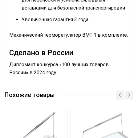
вставками для безопасной транспортировки
Увеличенная гарантия 3 года
Механический терморегулятор BMT-1 в комплекте.
Сделано в России
Дипломант конкурса «100 лучших товаров
России» в 2024 году.
Руководство по эксплуатации
Сетевой кабель
Да (без вилки)
Сертификат
Похожие товары
Управление c мобильного
Нет
приложения по Wi-Fi
Тип термостата
Механический
Вес товара с упаковкой
5.87
(брутто)