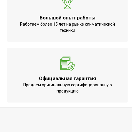
температуры
регулировка
Вид управления
Механическое
Большой опыт работы
Вес товара (нетто)
5.25
Работаем более 15 лет на рынке климатической
техники
Цифровой дисплей
Нет
МОЩНОСТЬ
1.3
ПОТРЕБЛЕНИЯ до
Индикация включения
Нет
Пульт управления в
Да
комплекте
Официальная гарантия
Напряжение
Продаем оригинальную сертифицированную
220 - 240
продукцию
электропитания, В
Вид установки
Подвесная
(крепления)
ПЛОЩАДЬ ПОМЕЩЕНИЯ
26
до