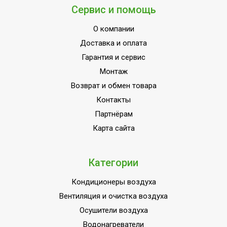
Материал корпуса
Стеклокерамика
Сервис и помощь
Да (при
О компании
Защита от перегрева
использовании
Доставка и оплата
терморегулятора)
Гарантия и сервис
Бытовое
Монтаж
оборудование (для
Область применения
домашнего
Возврат и обмен товара
использования)
Контакты
Класс
Партнёрам
IP54
пылевлагозащищенности
Карта сайта
Длина кабеля
1.5
Ступени мощности
Категории
1,30
обогрева, кВт
Кондиционеры воздуха
Страна производства
РОССИЯ
Вентиляция и очистка воздуха
Осушители воздуха
Водонагреватели