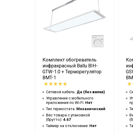
Высота упаковки товара
Гарантийный документ
Глубина упаковки товара
Макс. высота установки
Крепление на штатив
Цвет корпуса
Комплект обогреватель
Ко
Ширина упаковки товара
u BIH-
инфракрасный Ballu BIH-
инф
Бренд
GTW-1.0 + Терморегулятор
GS
BMT-1
BM
Макс. потребляемая мощность
ные волны
Тип нагревательного элемента
Сетевой кабель:
Да (без вилки)
С
(без вилки)
Гарантийный срок
Управление c мобильного
У
ьного
приложения по Wi-Fi:
Нет
п
:
Нет
Регулировка угла наклона
Тип термостата:
Механический
Т
п.опция
Вес товара с упаковкой
В
вкой
Серия
(брутто):
4.67
(
Таймер на отключение:
Нет
Т
Высота товара