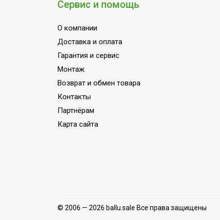
Сервис и помощь
Цифровой дисплей
МОЩНОСТЬ ПОТРЕБЛЕНИЯ до
О компании
Индикация включения
Доставка и оплата
Вариант размещения
Гарантия и сервис
Набор крепежных элементов в компл
Монтаж
Возврат и обмен товара
Пульт управления в комплекте
Контакты
Напряжение электропитания, В
Партнёрам
Вид установки (крепления)
Карта сайта
ПЛОЩАДЬ ПОМЕЩЕНИЯ до
Материал корпуса
Защита от перегрева
Область применения
Класс пылевлагозащищенности
© 2006 — 2026 ballu.sale Все права защищены
Длина кабеля