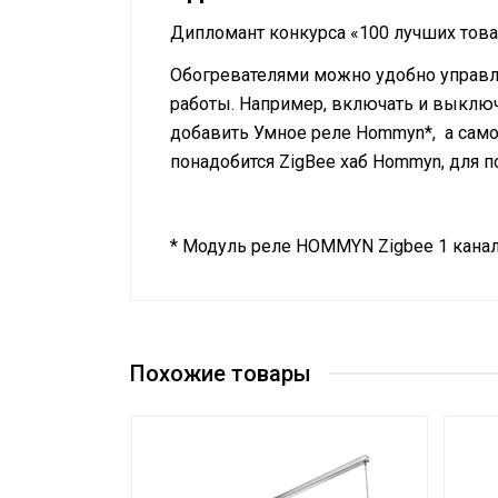
Дипломант конкурса «100 лучших товар
Обогревателями можно удобно управл
работы. Например, включать и выключ
добавить Умное реле Hommyn*, а сам
понадобится ZigBee хаб Hommyn, для 
* Модуль реле HOMMYN Zigbee 1 канал
Руководство по эксплуатации
Длина волны
Сертификат
Сертификат
Сетевой кабель
Управление c мобильного приложения 
Похожие товары
Тип термостата
Вес товара с упаковкой (брутто)
Таймер на отключение