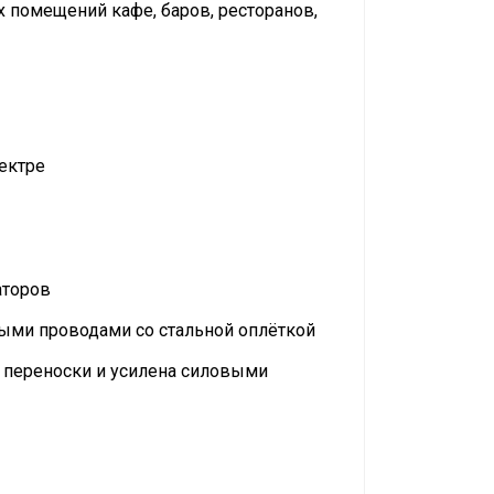
х помещений кафе, баров, ресторанов,
ектре
аторов
ными проводами со стальной оплёткой
я переноски и усилена силовыми