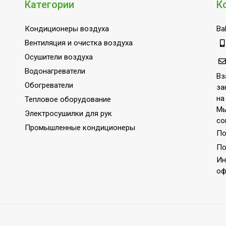
Категории
К
Нет
0.5
Кондиционеры воздуха
Bal
Нет
Вентиляция и очистка воздуха
Потолочное
Осушители воздуха
екте
Да
Водонагреватели
Вз
Обогреватели
Нет
за
на
Тепловое оборудование
220 - 240
Мы
Электросушилки для рук
Подвесная
со
Промышленные кондиционеры
По
10
По
Стеклокерамика
Ин
Да (при использовании 
оф
Бытовое оборудование 
IP54
1.5