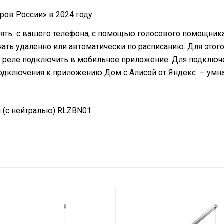
ов России» в 2024 году.
ять с вашего телефона, с помощью голосового помощника
ать удаленно или автоматически по расписанию. Для этого
о реле подключить в мобильное приложение. Для подклю
подключения к приложению Дом с Алисой от Яндекс – умна
 (с нейтралью) RLZBN01
Длинные волны
Да (без вилки)
по Wi-Fi
Нет
Доп.опция
2.7
Нет