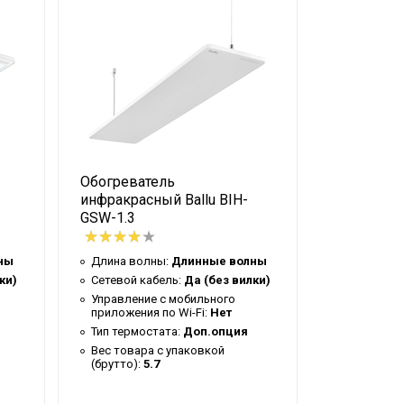
Обогреватель
Комплект 
инфракрасный Ballu BIH-
инфракрас
GSW-1.3
GSW-0.8 +
BMT-1
ны
Длина волны:
Длинные волны
Сетевой к
ки)
Сетевой кабель:
Да (без вилки)
Управлени
Управление c мобильного
приложения
приложения по Wi-Fi:
Нет
Тип термо
Тип термостата:
Доп.опция
Вес товар
Вес товара с упаковкой
(брутто):
4
(брутто):
5.7
Таймер на