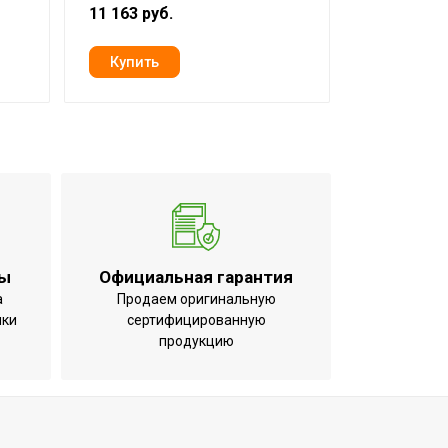
11 163 руб.
8 370 руб.
терморегулятора)
ты
Официальная гарантия
щении
а
Продаем оригинальную
ики
сертифицированную
продукцию
вка