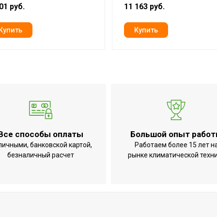
 комнате
Да
01 руб.
11 163 руб.
13
7 лет
Гарантия 3 года
79.5
1
о
10
Да (при использовании 
Нет
Все способы оплаты
Большой опыт рабо
Использование в поме
личными, банковской картой,
Работаем более 15 лет н
безналичный расчет
рынке климатической техн
наклоне или опрокидывании
Нет
Механическая регулиро
Отсутствует
2.1