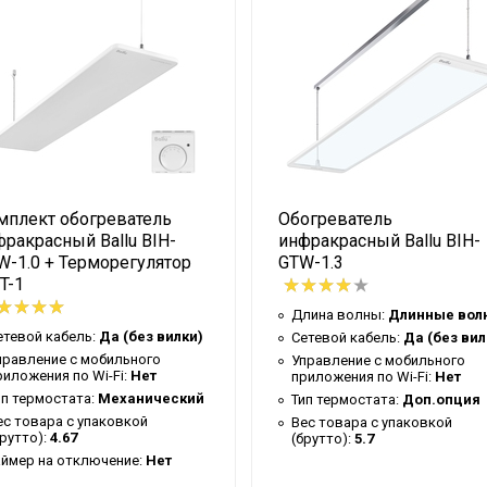
6
Гарантийный талон
15
3.5
Нет
Белый
мплект обогреватель
Обогреватель
81
ракрасный Ballu BIH-
инфракрасный Ballu BIH-
Ballu
W-1.0 + Терморегулятор
GTW-1.3
T-1
0.5
Длина волны:
Длинные вол
Инфракрасный
етевой кабель:
Да (без вилки)
Сетевой кабель:
Да (без вил
3 года
правление c мобильного
Управление c мобильного
риложения по Wi-Fi:
Нет
приложения по Wi-Fi:
Нет
Нет
ип термостата:
Механический
Тип термостата:
Доп.опция
ес товара с упаковкой
Вес товара с упаковкой
GSW
брутто):
4.67
(брутто):
5.7
аймер на отключение:
Нет
3