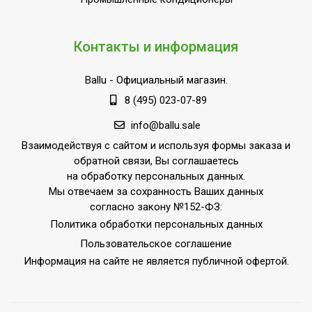
Класс
IP54
пылевлагозащищенности
Контакты и информация
Длина кабеля
0.1
Ballu
- Официальный магазин.
Ступени мощности
0,80
обогрева, кВт
8 (495) 023-07-89
Страна производства
РОССИЯ
info@ballu.sale
Поворотный кронштейн
В комплекте
Взаимодействуя с сайтом и используя формы заказа и
обратной связи, Вы соглашаетесь
Выносной термостат
Доп.опция
на обработку персональных данных.
Мы отвечаем за сохранность Ваших данных
согласно закону №152-ФЗ:
Политика обработки персональных данных
Пользовательское соглашение
Информация на сайте не является публичной офертой.