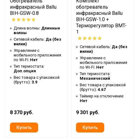
Обогреватель
Комплект
Высота упаковки товара
5.5
инфракрасный Ballu
обогреватель
BIH-GSW-0.8
инфракрасный Ballu
Гарантийный документ
Гарантийный талон
BIH-GSW-1.0 +
Терморегулятор BMT-
Глубина упаковки товара
15
Длина волны:
Длинные
1
волны
Макс. высота установки
3.5
Сетевой кабель:
Да (без
вилки)
Крепление на штатив
Нет
Сетевой кабель:
Да (без
Управление c
вилки)
мобильного приложения
Цвет корпуса
Серый нерж.сталь
Управление c
по Wi-Fi:
Нет
мобильного приложения
Ширина упаковки товара
112
Тип термостата:
по Wi-Fi:
Нет
Доп.опция
Тип термостата:
Бренд
Ballu
Вес товара с упаковкой
Механический
(брутто):
3.9
Вес товара с упаковкой
Макс. потребляемая
0.8
(брутто):
4.67
мощность
Таймер на отключение:
Нет
Панельный
Тип нагревательного
монолитный
8 370 руб.
9 301 руб.
элемента
нагревательный
элемент
Гарантийный срок
3 года