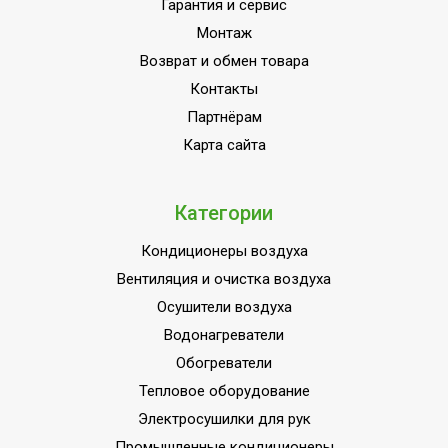
элементов в комплекте
Гарантия и сервис
Монтаж
Пульт управления в
Нет
комплекте
Возврат и обмен товара
Контакты
Напряжение
220 - 240
электропитания, В
Партнёрам
Карта сайта
Вид установки
Потолочная
(крепления)
ПЛОЩАДЬ ПОМЕЩЕНИЯ
Категории
16
до
Кондиционеры воздуха
Материал корпуса
Нержавеющая сталь
Вентиляция и очистка воздуха
Да (при использовании
Защита от перегрева
Осушители воздуха
терморегулятора)
Водонагреватели
Полупромышленное
Обогреватели
оборудование (для
Тепловое оборудование
Область применения
коммерческого и
Электросушилки для рук
бытового
использования)
Промышленные кондиционеры