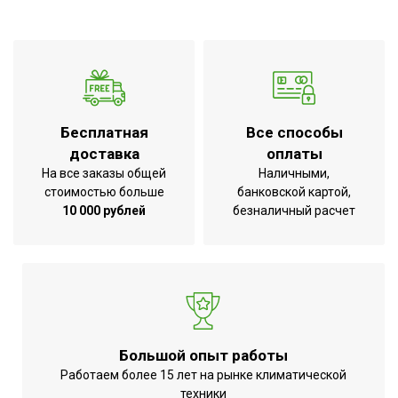
Регулировка угла
Да
наклона
Серия
AP4-M
Высота товара
4.5
Глубина товара
13
Бесплатная
Все способы
доставка
оплаты
Срок службы
7 лет
На все заказы общей
Наличными,
УТП
Гарантия 3 года
стоимостью больше
банковской картой,
Ширина товара
109
10 000 рублей
безналичный расчет
Количество режимов
1
нагрева
Эффективен для помещ.
16
площадью до
Регулировка
Да (при использовании
Большой опыт работы
температуры
терморегулятора)
Работаем более 15 лет на рынке климатической
Защитная решетка
Нет
техники