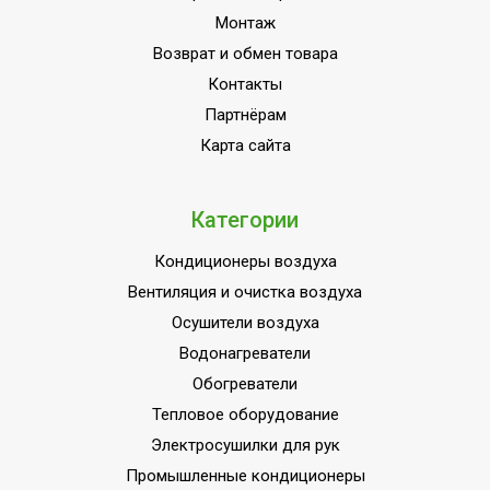
Пульт управления в
Нет
Монтаж
комплекте
Возврат и обмен товара
Напряжение
220 - 240
Контакты
электропитания, В
Партнёрам
Вид установки
Подвесная
Карта сайта
(крепления)
ПЛОЩАДЬ ПОМЕЩЕНИЯ
20
до
Категории
Материал корпуса
Стеклокерамика
Кондиционеры воздуха
Да (при
Вентиляция и очистка воздуха
Защита от перегрева
использовании
Осушители воздуха
терморегулятора)
Водонагреватели
Бытовое
Обогреватели
оборудование (для
Область применения
Тепловое оборудование
домашнего
Электросушилки для рук
использования)
Промышленные кондиционеры
Класс