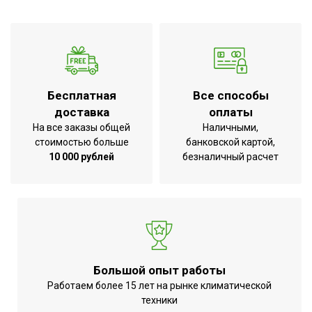
Возможность
использования в ванной
Да
комнате
Глубина товара
25
Срок службы
7 лет
Бесплатная
Все способы
УТП
Гарантия 3 года
доставка
оплаты
Ширина товара
79
На все заказы общей
Наличными,
стоимостью больше
банковской картой,
Количество режимов
1
10 000 рублей
безналичный расчет
нагрева
Эффективен для помещ.
20
площадью до
Да (при
Регулировка
использовании
температуры
терморегулятора)
Большой опыт работы
Защитная решетка
Нет
Работаем более 15 лет на рынке климатической
техники
Использование в
Назначение