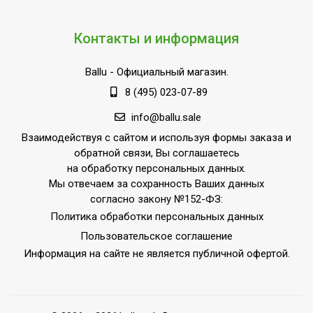
IP54
пылевлагозащищенности
Длина кабеля
1.5
Контакты и информация
Ступени мощности
1,00
Ballu
- Официальный магазин.
обогрева, кВт
8 (495) 023-07-89
Страна производства
РОССИЯ
info@ballu.sale
Поворотный кронштейн
Нет
Взаимодействуя с сайтом и используя формы заказа и
Выносной термостат
Доп.опция
обратной связи, Вы соглашаетесь
на обработку персональных данных.
Мы отвечаем за сохранность Ваших данных
согласно закону №152-ФЗ:
Политика обработки персональных данных
Пользовательское соглашение
Информация на сайте не является публичной офертой.