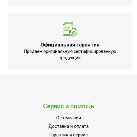
помещении
Аварийное отключение
при сильном наклоне или
Нет
опрокидывании
Точность установки
Механическая
температуры
регулировка
Официальная гарантия
Продаем оригинальную сертифицированную
Вид управления
Отсутствует
продукцию
Вес товара (нетто)
3.9
Цифровой дисплей
Нет
МОЩНОСТЬ
1
ПОТРЕБЛЕНИЯ до
Индикация включения
Нет
Сервис и помощь
Вариант размещения
Потолочное
О компании
Набор крепежных
Да
Доставка и оплата
элементов в комплекте
Гарантия и сервис