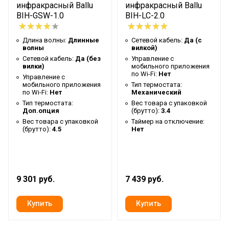
инфракрасный Ballu
инфракрасный Ballu
Глубина упаковки товара
26.5
BIH-GSW-1.0
BIH-LC-2.0
Макс. высота установки
3.5
Длина волны:
Длинные
Сетевой кабель:
Да (с
Крепление на штатив
Нет
волны
вилкой)
Цвет корпуса
Белый
Сетевой кабель:
Да (без
Управление c
вилки)
мобильного приложения
Ширина упаковки товара
83
по Wi-Fi:
Нет
Управление c
мобильного приложения
Тип термостата:
Бренд
Ballu
по Wi-Fi:
Нет
Механический
Тип термостата:
Вес товара с упаковкой
Макс. потребляемая
Доп.опция
(брутто):
3.4
1
мощность
Вес товара с упаковкой
Таймер на отключение:
(брутто):
4.5
Нет
Тип нагревательного
Инфракрасный
элемента
Гарантийный срок
3 года
9 301 руб.
7 439 руб.
Регулировка угла наклона
Нет
Серия
GTW
Высота товара
3