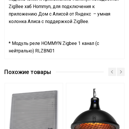
ZigBee хаб Hommyn, для подключения к
приложению Дом с Алисой от Яндекс – умная
колонка Алиса с поддержкой ZigBee.
* Модуль реле HOMMYN Zigbee 1 канал (с
нейтралью) RLZBN01
Руководство по эксплуатации
Длина волны
Длинные волны
Сертификат
Похожие товары
Сертификат
Сетевой кабель
Нет
Управление c
мобильного приложения
Нет
по Wi-Fi
Тип термостата
Доп.опция
Вес товара с упаковкой
4.9
(брутто)