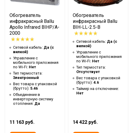
Таймер на отключение
Нет
Высота упаковки товара
62
Обогреватель
Обогреватель
Гарантийный документ
Гарантийный талон
инфракрасный Ballu
инфракрасный Ballu
Apollo Infrared BIHP/A-
BIH-LL-2.5-B
Глубина упаковки товара
3
2000
Макс. высота установки
2.4
Сетевой кабель:
Да (с
вилкой)
Сетевой кабель:
Да (с
Крепление на штатив
Нет
вилкой)
Управление c
мобильного приложения
Управление c
Цвет корпуса
Белый
по Wi-Fi:
Нет
мобильного приложения
по Wi-Fi:
Нет
Тип термостата:
Ширина упаковки товара
63
Отсутствует
Тип термостата:
Бренд
Ballu
Электронный
Вес товара с упаковкой
(брутто):
4.6
Вес товара с упаковкой
Макс. потребляемая
(брутто):
5.46
Таймер на отключение:
0.6
Нет
мощность
Объединение в
инверторную систему
Тип нагревательного
отопления:
Да
Инфракрасный
элемента
Гарантийный срок
5 лет
11 163 руб.
14 422 руб.
Регулировка угла