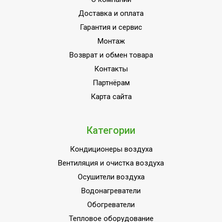
Доставка и оплата
Индикация включения
Нет
Гарантия и сервис
Набор крепежных
Да
Монтаж
элементов в комплекте
Возврат и обмен товара
Пульт управления в
Нет
Контакты
комплекте
Партнёрам
Напряжение
220 - 240
Карта сайта
электропитания, В
Вид установки
Потолочная
(крепления)
Категории
ПЛОЩАДЬ ПОМЕЩЕНИЯ
6
Кондиционеры воздуха
до
Вентиляция и очистка воздуха
Материал корпуса
Стеклокерамика
Осушители воздуха
Да (при использовании
Водонагреватели
Защита от перегрева
терморегулятора)
Обогреватели
Коммерческое
Тепловое оборудование
Область применения