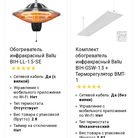
Вес товара с упаковкой (брутто)
4.6
Таймер на отключение
Нет
Высота упаковки товара
42.5
Гарантийный
Гарантийный документ
талон
Глубина упаковки товара
47.5
Обогреватель
Комплект
инфракрасный Ballu
обогреватель
Цвет корпуса
Черный
BIH-LL-1.5-SE
инфракрасный Ballu
Ширина упаковки товара
47.5
BIH-GSW-1.3 +
Терморегулятор BMT-
Сетевой кабель:
Да (с
Бренд
Ballu
1
вилкой)
Макс. потребляемая мощность
2.5
Управление c
мобильного приложения
Сетевой кабель:
Да (без
Тип нагревательного элемента
Инфракрасный
по Wi-Fi:
Нет
вилки)
Тип термостата:
Управление c
Гарантийный срок
2 года
Отсутствует
мобильного приложения
Вес товара с упаковкой
по Wi-Fi:
Нет
Серия
LL
(брутто):
2.8
Тип термостата:
Таймер на отключение:
Высота товара
36
Механический
Нет
Вес товара с упаковкой
Глубина товара
43
(брутто):
5.87