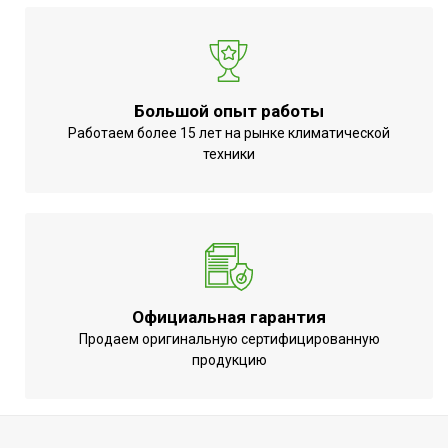
Напряжение электропитания, В
220 - 240
Вид установки (крепления)
Потолочная
ПЛОЩАДЬ ПОМЕЩЕНИЯ до
25
Большой опыт работы
Материал корпуса
Металл
Работаем более 15 лет на рынке климатической
техники
Защита от перегрева
Да
Универсальное
Область применения
оборудование
Класс пылевлагозащищенности
IP24
Длина кабеля
1.8
Ступени мощности обогрева, кВт
2,50
Официальная гарантия
Страна производства
КНР
Продаем оригинальную сертифицированную
продукцию