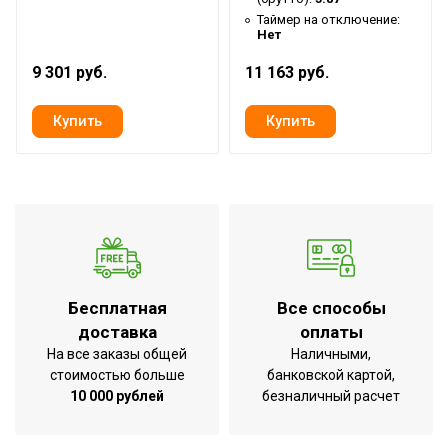
Таймер на отключение:
Ширина товара
43
Нет
Количество режимов нагрева
3
9 301 руб.
11 163 руб.
Эффективен для помещ.
25
площадью до
Регулировка температуры
Нет
Защитная решетка
Да
Аварийное отключение при
сильном наклоне или
Нет
опрокидывании
Дистанционное
Вид управления
Бесплатная
Все способы
беспроводное
доставка
оплаты
Вес товара (нетто)
3.1
На все заказы общей
Наличными,
стоимостью больше
банковской картой,
Цифровой дисплей
Нет
10 000 рублей
безналичный расчет
МОЩНОСТЬ ПОТРЕБЛЕНИЯ до
2.5
Индикация включения
Да