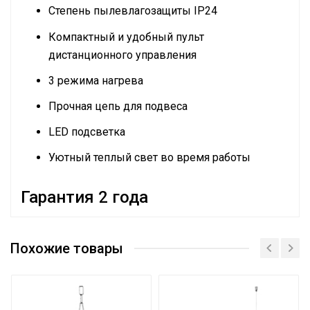
Степень пылевлагозащиты IP24
Компактный и удобный пульт
дистанционного управления
3 режима нагрева
Прочная цепь для подвеса
LED подсветка
Уютный теплый свет во время работы
Гарантия 2 года
Руководство по эксплуатации
Сетевой кабель
Да (с вилкой)
Сертификат
Похожие товары
Сертификат
Управление c мобильного
Нет
приложения по Wi-Fi
Тип термостата
Отсутствует