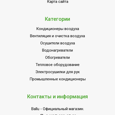
Карта сайта
(крепления)
ПЛОЩАДЬ ПОМЕЩЕНИЯ
16
до
Категории
Материал корпуса
Стеклокерамика
Кондиционеры воздуха
Да (при
Вентиляция и очистка воздуха
Защита от перегрева
использовании
Осушители воздуха
терморегулятора)
Водонагреватели
Бытовое
Обогреватели
оборудование (для
Область применения
Тепловое оборудование
домашнего
Электросушилки для рук
использования)
Промышленные кондиционеры
Класс
IP54
пылевлагозащищенности
Длина кабеля
1.5
Контакты и информация
Ступени мощности
0,80
Ballu
- Официальный магазин.
обогрева, кВт