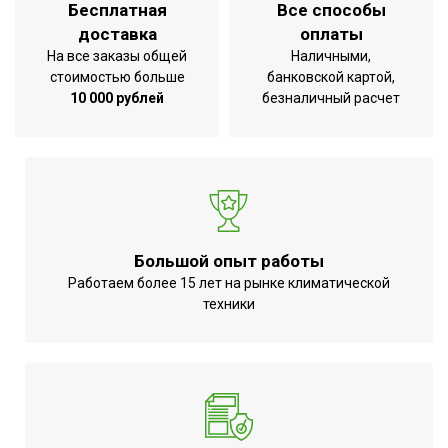
Бесплатная
Все способы
УТП
Гарантия 3 года
доставка
оплаты
Ширина товара
79.5
На все заказы общей
Наличными,
стоимостью больше
банковской картой,
Количество режимов
1
10 000 рублей
безналичный расчет
нагрева
Эффективен для помещ.
16
площадью до
Да (при
Регулировка
использовании
температуры
терморегулятора)
Большой опыт работы
Защитная решетка
Нет
Работаем более 15 лет на рынке климатической
техники
Использование в
Назначение
помещении
Аварийное отключение
при сильном наклоне или
Нет
опрокидывании
Точность установки
Механическая