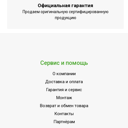
температуры
регулировка
Официальная гарантия
Продаем оригинальную сертифицированную
Вид управления
Отсутствует
продукцию
Вес товара (нетто)
3.3
Цифровой дисплей
Нет
МОЩНОСТЬ
0.8
ПОТРЕБЛЕНИЯ до
Индикация включения
Нет
Сервис и помощь
Вариант размещения
Потолочное
О компании
Набор крепежных
Да
Доставка и оплата
элементов в комплекте
Гарантия и сервис
Пульт управления в
Нет
Монтаж
комплекте
Возврат и обмен товара
Напряжение
220 - 240
Контакты
электропитания, В
Партнёрам
Вид установки
Подвесная