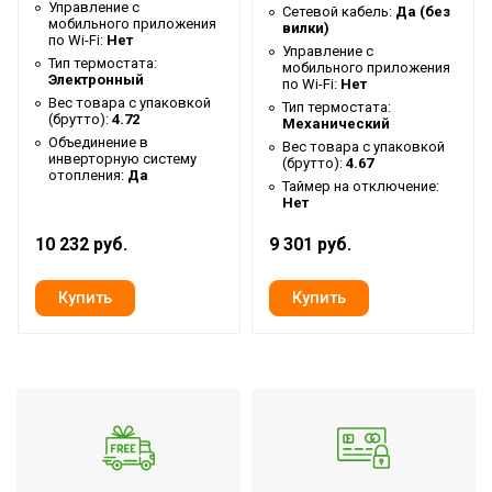
Управление c
Сетевой кабель:
Да (без
Ширина упаковки товара
82
мобильного приложения
вилки)
по Wi-Fi:
Нет
Управление c
Бренд
Ballu
Тип термостата:
мобильного приложения
Электронный
по Wi-Fi:
Нет
Макс. потребляемая
0.8
Вес товара с упаковкой
Тип термостата:
мощность
(брутто):
4.72
Механический
Объединение в
Вес товара с упаковкой
Тип нагревательного
инверторную систему
Инфракрасный
(брутто):
4.67
элемента
отопления:
Да
Таймер на отключение:
Нет
Гарантийный срок
3 года
10 232 руб.
9 301 руб.
Регулировка угла наклона
Нет
Серия
GSW
Высота товара
3
Возможность
использования в ванной
Да
комнате
Глубина товара
20.5
Срок службы
7 лет