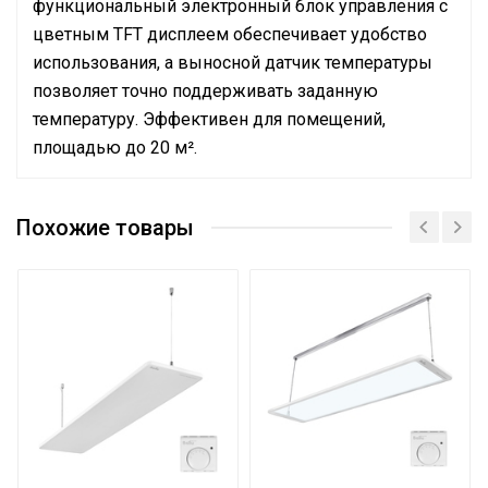
функциональный электронный блок управления с
цветным TFT дисплеем обеспечивает удобство
использования, а выносной датчик температуры
позволяет точно поддерживать заданную
температуру. Эффективен для помещений,
площадью до 20 м².
Руководство по эксплуатации
Сетевой кабель
Да (с вилкой)
Сертификат
Похожие товары
Сертификат
Управление c
Сертификат
мобильного приложения
Нет
по Wi-Fi
Тип термостата
Электронный
Вес товара с упаковкой
4.72
(брутто)
Объединение в
инверторную систему
Да
отопления