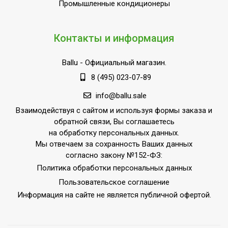
управления от детей
Промышленные кондиционеры
Индикация температуры
Да
нагрева
Контакты и информация
Индикация режимов
Да
работы
Ballu
- Официальный магазин.
Набор крепежных
8 (495) 023-07-89
Да
элементов в комплекте
info@ballu.sale
Комплект напольной
Доп.опция
Взаимодействуя с сайтом и используя формы заказа и
установки
обратной связи, Вы соглашаетесь
Напряжение
на обработку персональных данных.
220 - 240
Мы отвечаем за сохранность Ваших данных
электропитания, В
согласно закону №152-ФЗ:
Вид установки
Напольная / Настенная
Политика обработки персональных данных
(крепления)
Пользовательское соглашение
Режим защиты от
Информация на сайте не является публичной офертой.
Да
замерзания
ПЛОЩАДЬ ПОМЕЩЕНИЯ
20