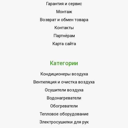
опрокидывании
Гарантия и сервис
Монтаж
Точность установки
0,1 °С
температуры
Возврат и обмен товара
Контакты
Индивидуальное
Да
программирование
Партнёрам
Карта сайта
Вид управления
Электронное
Инверторная технология
Нет
Категории
Вес товара (нетто)
3.6
Комплект настенного
Кондиционеры воздуха
Да
крепления
Вентиляция и очистка воздуха
Цифровой дисплей
Да
Осушители воздуха
МОЩНОСТЬ
Водонагреватели
1.5
ПОТРЕБЛЕНИЯ до
Обогреватели
Индикация включения
Да
Тепловое оборудование
Электросушилки для рук
Защита кнопок
Да