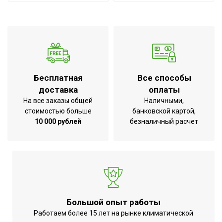
Высота товара
40.4
Wi-Fi модуль
Нет
Возможность
использования в ванной
Да
комнате
Бесплатная
Все способы
Блок управления
Встроенный
доставка
оплаты
Сохранение настроек при
На все заказы общей
Наличными,
отключении
Да
стоимостью больше
банковской картой,
электричества
10 000 рублей
безналичный расчет
Глубина товара
10.2
Срок службы
10 лет
Аварийное отключение
при наклоне или
опрокидывании;Гарантия
Большой опыт работы
3 года;Защита от
Работаем более 15 лет на рынке климатической
перегрева;Защита