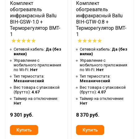
Комплект
Комплект
Таймер на отключение
Да
обогреватель
обогреватель
Высота упаковки товара
44.9
инфракрасный Ballu
инфракрасный Ballu
BIH-GSW-1.0 +
BIH-GTW-0.8 +
Гарантийный документ
Гарантийный талон
Терморегулятор BMT-
Терморегулятор BMT-
Глубина упаковки товара
68.6
1
1
Цвет корпуса
Белый
Сетевой кабель:
Да (без
Сетевой кабель:
Да (без
Ширина упаковки товара
14.6
вилки)
вилки)
Управление c
Управление c
Бренд
Ballu
мобильного приложения
мобильного приложения
по Wi-Fi:
Нет
по Wi-Fi:
Нет
Макс. потребляемая
Тип термостата:
Тип термостата:
1.5
мощность
Механический
Механический
Вес товара с упаковкой
Вес товара с упаковкой
Тип нагревательного
(брутто):
4.67
(брутто):
4.07
Микатермический
элемента
Таймер на отключение:
Таймер на отключение:
Нет
Нет
Кабель для подключения
Нет
9 301 руб.
8 370 руб.
к системе отопления
Гарантийный срок
3 года
Серия
Apollo Infrared