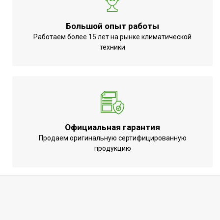
Эффективен для помещ.
30
площадью до
Большой опыт работы
Работаем более 15 лет на рынке климатической
Регулировка
Да (при использовании
техники
температуры
терморегулятора)
Защитная решетка
Нет
Использование в
Назначение
помещении
Аварийное отключение
при сильном наклоне или
Нет
Официальная гарантия
опрокидывании
Продаем оригинальную сертифицированную
продукцию
Точность установки
Нет
температуры
Вид управления
Механическое
Вес товара (нетто)
3.7
Цифровой дисплей
Нет