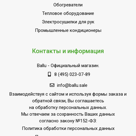
Защита от перегрева
Обогреватели
терморегулятора)
Тепловое оборудование
Полупромышленное
Электросушилки для рук
оборудование (для
Область применения
коммерческого и
Промышленные кондиционеры
бытового
использования)
Контакты и информация
Класс
IP20
пылевлагозащищенности
Ballu
- Официальный магазин.
Длина кабеля
0.1
8 (495) 023-07-89
Ступени мощности
1,50
info@ballu.sale
обогрева, кВт
Взаимодействуя с сайтом и используя формы заказа и
Страна производства
РОССИЯ
обратной связи, Вы соглашаетесь
Поворотный кронштейн
Нет
на обработку персональных данных.
Мы отвечаем за сохранность Ваших данных
Выносной термостат
Доп.опция
согласно закону №152-ФЗ:
Политика обработки персональных данных