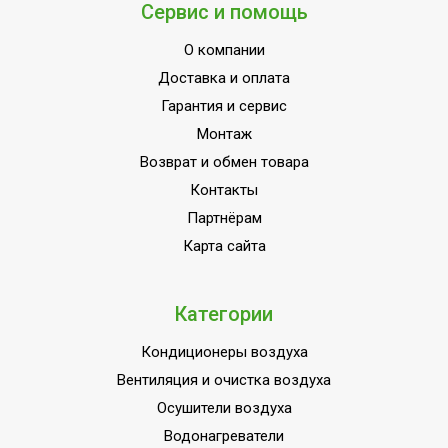
Сервис и помощь
МОЩНОСТЬ
1.5
ПОТРЕБЛЕНИЯ до
О компании
Индикация включения
Нет
Доставка и оплата
Вариант размещения
Горизонтальное
Гарантия и сервис
Набор крепежных
Монтаж
Да
элементов в комплекте
Возврат и обмен товара
Пульт управления в
Контакты
Нет
комплекте
Партнёрам
Напряжение
Карта сайта
220 - 240
электропитания, В
Вид установки
Потолочная
Категории
(крепления)
Кондиционеры воздуха
ПЛОЩАДЬ ПОМЕЩЕНИЯ
30
до
Вентиляция и очистка воздуха
Осушители воздуха
Материал корпуса
Нержавеющая сталь
Водонагреватели
Да (при использовании