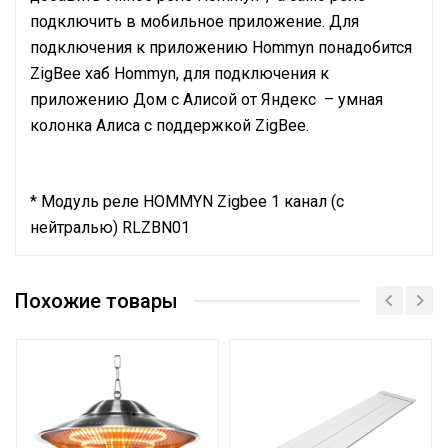
подключить в мобильное приложение. Для
подключения к приложению Hommyn понадобится
ZigBee хаб Hommyn, для подключения к
приложению Дом с Алисой от Яндекс – умная
колонка Алиса с поддержкой ZigBee.
* Модуль реле HOMMYN Zigbee 1 канал (с
нейтралью) RLZBN01
Руководство по эксплуатации
Длина волны
Длинные волны
Сертификат
Похожие товары
Сертификат
Сетевой кабель
Нет
Сертификат
Штатив для обогревателя
Не требуется
Управление c
мобильного приложения
Нет
по Wi-Fi