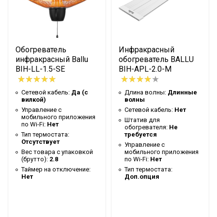
Тип термостата
Доп.опция
Вес товара с упаковкой
4.2
(брутто)
Таймер на отключение
Нет
Обогреватель
Инфракрасный
Высота упаковки товара
5.5
инфракрасный Ballu
обогреватель BALLU
BIH-LL-1.5-SE
BIH-APL-2.0-M
Гарантийный документ
Гарантийный талон
Глубина упаковки товара
15.5
Сетевой кабель:
Да (с
Длина волны:
Длинные
вилкой)
волны
Макс. высота установки
4.5
Управление c
Сетевой кабель:
Нет
мобильного приложения
Крепление на штатив
Нет
Штатив для
по Wi-Fi:
Нет
обогревателя:
Не
Тип термостата:
требуется
Цвет корпуса
Серый нерж.сталь
Отсутствует
Управление c
Ширина упаковки товара
182
Вес товара с упаковкой
мобильного приложения
(брутто):
2.8
по Wi-Fi:
Нет
Бренд
Ballu
Таймер на отключение:
Тип термостата:
Нет
Доп.опция
Макс. потребляемая
1.5
мощность
Тип нагревательного
Панельный монолитный