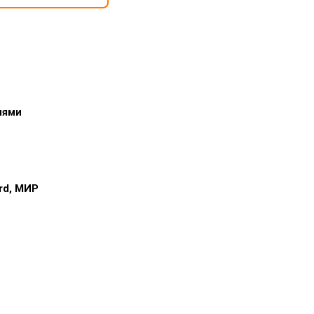
иями
ard, МИР