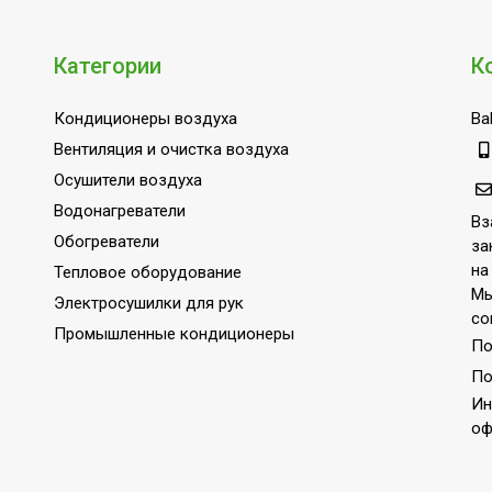
грева
1400
Да
Категории
К
Да
Кондиционеры воздуха
Bal
хлаждения
1600
Вентиляция и очистка воздуха
220
Осушители воздуха
Потолочная
Водонагреватели
Вз
Кондиционирование
Обогреватели
за
IPX0/ IPX4
на
Тепловое оборудование
Мы
Электросушилки для рук
КНР
со
Промышленные кондиционеры
По
По
Ин
оф