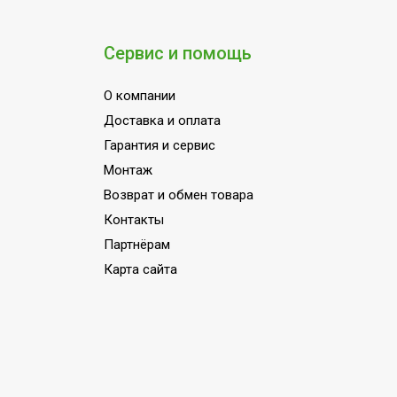
Потребляемая мощность в режиме на
Режим вентиляции
Сервис и помощь
Пульт управления в комплекте
О компании
Потребляемая мощность в режиме о
Доставка и оплата
Напряжение электропитания, В
Гарантия и сервис
Вид установки (крепления)
Монтаж
Область применения
Возврат и обмен товара
Класс пылевлагозащищенности
Контакты
Партнёрам
Страна производства
Карта сайта