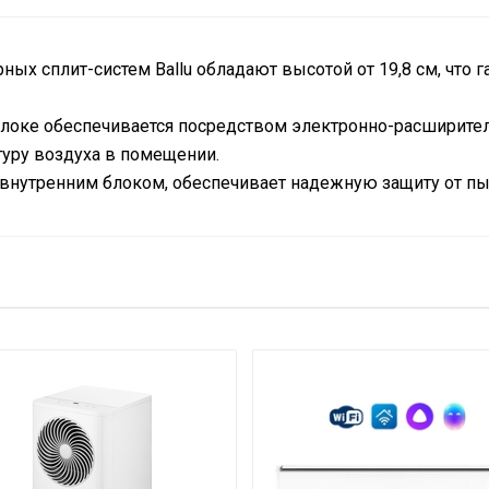
ых сплит-систем Ballu обладают высотой от 19,8 см, что г
локе обеспечивается посредством электронно-расширитель
туру воздуха в помещении.
с внутренним блоком, обеспечивает надежную защиту от пы
лаждения
5.3
Нет
по Wi-Fi
Опция доступна при подключени
49.5
Да
40.1
Да
100