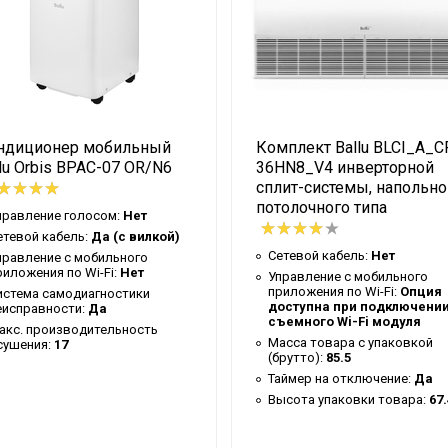
100
Ballu
1.9
Канальный
ндиционер мобильный
Комплект Ballu BLCI_A_C
3 года
lu Orbis BPAC-07 OR/N6
36HN8_V4 инверторной
Universal 3 DC
сплит-системы, напольно
потолочного типа
22.4
правление голосом:
Нет
етевой кабель:
Да (с вилкой)
33
Сетевой кабель:
Нет
правление c мобильного
риложения по Wi-Fi:
Нет
R32
Управление c мобильного
приложения по Wi-Fi:
Опция
истема самодиагностики
доступна при подключени
Доп.опция
еисправности:
Да
съемного Wi-Fi модуля
акс. производительность
100
Масса товара с упаковкой
сушения:
17
(брутто):
85.5
10 лет
Таймер на отключение:
Да
Высота упаковки товара:
67.
Серый нерж.сталь
100