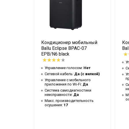
Ширина упаковки товара
Бренд
Макс. потребляемая мощность
Тип блока
llu BA2OI-
Кондиционер мобильный
Ко
Гарантийный срок
_LP
Ballu Eclipse BPAC-07
Bal
Серия
ти сплит-
EPB/N6 black
Высота товара
У
Управление голосом:
Нет
С
Уровень шума внутр. блока
Сетевой кабель:
Да (с вилкой)
У
ь
п
Хладагент
Управление c мобильного
приложения по Wi-Fi:
Да
С
ьного
Wi-Fi модуль
н
Система самодиагностики
:
Опция
неисправности:
Да
М
ключении
Глубина товара
о
Макс. производительность
дуля
осушения:
17
Срок службы
остики
Цвет корпуса внутр. блока
вкой
Ширина товара
ратура