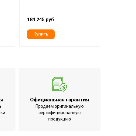
воздуха д
-20
184 245 руб.
18 620 руб
)
ты
Официальная гарантия
а
Продаем оригинальную
ики
сертифицированную
продукцию