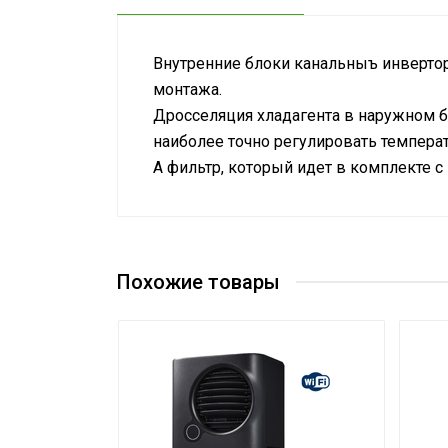
Внутренние блоки канальныъ инверторн
монтажа.
Дросселяция хладагента в наружном б
наиболее точно регулировать темпера
А фильтр, который идет в комплекте 
Номинальная производительность ох
Сетевой кабель
Управление c мобильного приложения 
Похожие товары
Масса товара с упаковкой (брутто)
Таймер на отключение
Высота упаковки товара
Таймер на включение
Глубина упаковки товара