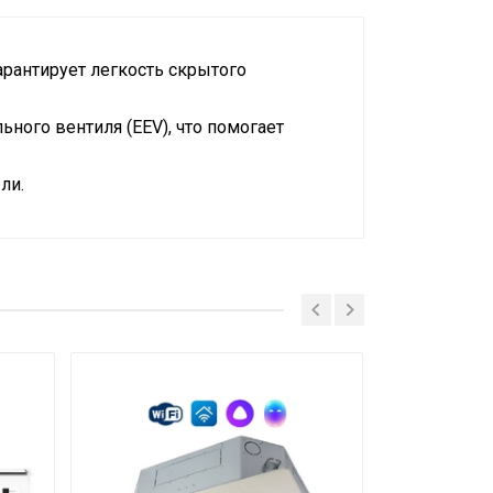
арантирует легкость скрытого
ного вентиля (EEV), что помогает
ли.
и съемного Wi-Fi модуля