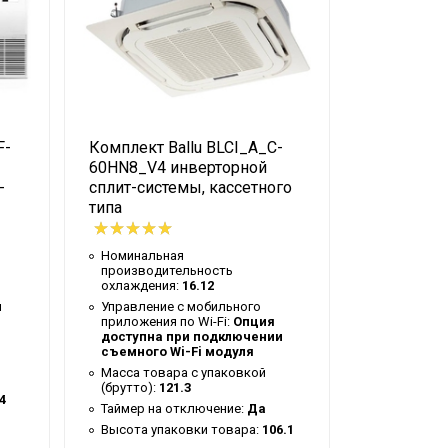
F-
Комплект Ballu BLCI_A_C-
Блок внутр
60HN8_V4 инверторной
FM/in-12
-
сплит-системы, кассетного
инверторн
типа
системы
Номинальная
Номиналь
производительность
производи
охлаждения:
16.12
охлаждени
и
Управление c мобильного
Управлени
приложения по Wi-Fi:
Опция
приложения
доступна при подключении
доступна
съемного Wi-Fi модуля
съемного 
Масса товара с упаковкой
Система с
(брутто):
121.3
неисправн
4
Таймер на отключение:
Да
Вес товар
(брутто):
1
Высота упаковки товара:
106.1
Мин. рабо