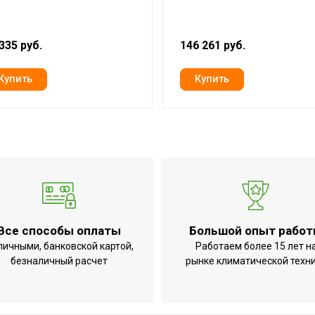
о
50
A
335 руб.
146 261 руб.
Дистанционное проводное
Да
Да
Да
лаждение),BTU
18 000
я
5.61
Да (выносной пульт управления
Да
Все способы оплаты
Большой опыт рабо
5,94
личными, банковской картой,
Работаем более 15 лет н
безналичный расчет
рынке климатической техн
900
екте
Нет
Нет