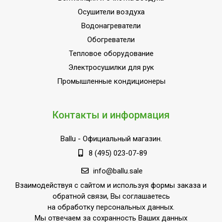
Осушители воздуха
Макс. поток
отработанного воздуха,
390
Водонагреватели
м³/час
Обогреватели
Класс
Тепловое оборудование
A
энергоэффективности
Электросушилки для рук
Количество ступеней
Промышленные кондиционеры
1
фильтрации
Точность установки
Контакты и информация
1,0 °С
температуры
Длина воздуховода для
Ballu
- Официальный магазин.
1.5
вывода горячего воздуха
8 (495) 023-07-89
Дистанционное
Вид управления
info@ballu.sale
беспроводное
Взаимодействуя с сайтом и используя формы заказа и
Инверторная технология
Нет
обратной связи, Вы соглашаетесь
на обработку персональных данных.
Автоматическое
Мы отвечаем за сохранность Ваших данных
отключение при