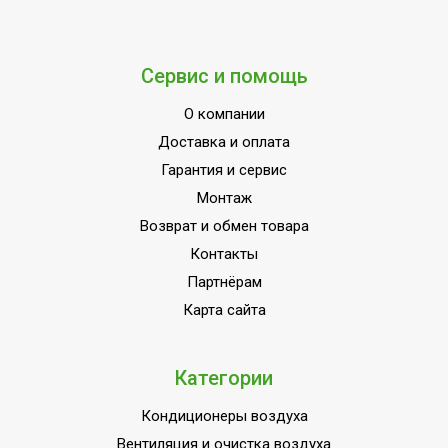
режим;Индикация
включения;Класс
пылевлагозащищенности
Сервис и помощь
IPX0;Класс
энергоэффективности
УТП
О компании
A;Режим SLEEP;Режим
Доставка и оплата
осушения;Система
Гарантия и сервис
самодиагностики
неисправности;Управлени
Монтаж
c мобильного приложения
Возврат и обмен товара
по Wi-Fi;Цифровой
Контакты
дисплей
Партнёрам
Ширина товара
33.8
Карта сайта
Оконный переходник
В комплекте
Эффективен для помещ.
24
Категории
площадью до
Кондиционеры воздуха
Моющийся воздушный
Да
фильтр в комплекте
Вентиляция и очистка воздуха