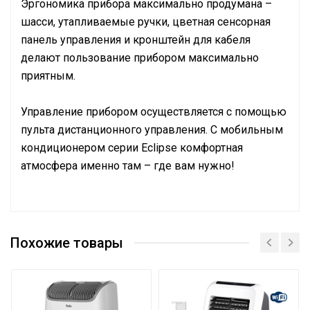
Эргономика прибора максимально продумана –
шасси, утапливаемые ручки, цветная сенсорная
панель управления и кронштейн для кабеля
делают пользование прибором максимально
приятным.
Управление прибором осуществляется с помощью
пульта дистанционного управления. С мобильным
кондиционером серии Eclipse комфортная
атмосфера именно там – где вам нужно!
Руководство по эксплуатации
Управление голосом
Нет
Сертификат
Похожие товары
Сетевой кабель
Да (с вилкой)
Управление c мобильного
Да
приложения по Wi-Fi
Система самодиагностики