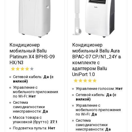
Да
неисправности
Макс.
производительность
25
осушения
Вес товара с упаковкой
25.7
Кондиционер
Кондиционер
(брутто)
мобильный Ballu
мобильный Ballu Aura
Подсветка пульта
Нет
Platinum X4 BPHS-09
BPAC-07 CP/N1_24Y в
HX/N3
комплекте с
Таймер на отключение
Да
адаптером Ballu
Работает с Марусей
Нет
UniPort 1.0
Сетевой кабель:
Да (с
вилкой)
Высота упаковки товара
86
Управление c
Управление голосом:
Нет
мобильного приложения
Работает с Алисой
Нет
Сетевой кабель:
Да (с
по Wi-Fi:
Нет
вилкой)
Таймер на включение
Да
Система
Управление c
самодиагностики
мобильного приложения
Гарантийный документ
неисправности:
Да
Гарантийный талон
по Wi-Fi:
Да
Масса товара с
Система
Ручки
Да
упаковкой (брутто):
27.1
самодиагностики
Подсветка пульта:
Нет
неисправности:
Да
Индикация заполнения