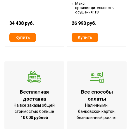
Да
Макс.
емкости
производительность
осушения:
13
Глубина упаковки товара
43
34 438 руб.
26 990 руб.
Цвет корпуса
Белый
Ширина упаковки товара
39.5
Диаметр воздуховода для
150
вывода горячего воздуха
Работает с HOMMYN
Нет
Бренд
Ballu
Макс. потребляемая
1.1
мощность
Бесплатная
Все способы
Макс.
доставка
оплаты
производительность
10 000
На все заказы общей
Наличными,
охлаждения
стоимостью больше
банковской картой,
Воздуховод для вывода
10 000 рублей
безналичный расчет
Да
горячего воздуха