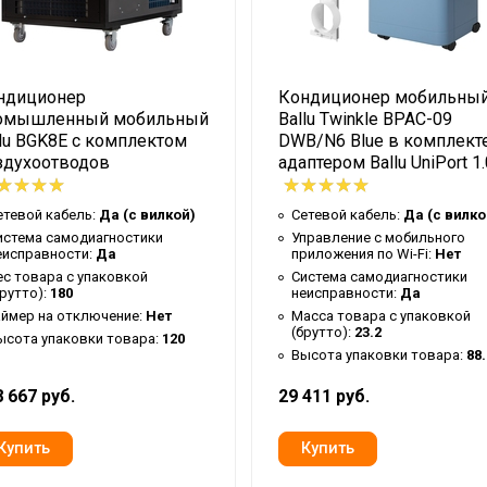
ндиционер
Кондиционер мобильны
омышленный мобильный
Ballu Twinkle BPAC-09
lu BGK8E с комплектом
DWB/N6 Blue в комплекте
здухоотводов
адаптером Ballu UniPort 1.
ый талон
етевой кабель:
Да (с вилкой)
Сетевой кабель:
Да (с вилко
истема самодиагностики
Управление c мобильного
еисправности:
Да
приложения по Wi-Fi:
Нет
ес товара с упаковкой
Система самодиагностики
брутто):
180
неисправности:
Да
аймер на отключение:
Нет
Масса товара с упаковкой
(брутто):
23.2
ысота упаковки товара:
120
Высота упаковки товара:
88
 667 руб.
29 411 руб.