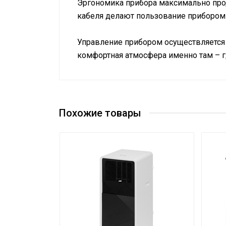
Эргономика прибора максимально прод
кабеля делают пользование прибором
Управление прибором осуществляется
комфортная атмосфера именно там – г
Руководство по эксплуатации
Управление голосом
Нет
Сертификат
Сетевой кабель
Да (с вилк
Управление c мобильного
Похожие товары
Да
приложения по Wi-Fi
Система самодиагностики
Да
неисправности
Макс. производительность
17
осушения
Вес товара с упаковкой
22.7
(брутто)
Подсветка пульта
Нет