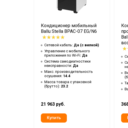
Таймер на отключение
Да
Работает с Марусей
Нет
бильный
Кондиционер мобильный
Ко
Высота упаковки товара
86.6
-09
Ballu Stella BPAC-07 EG/N6
пр
Работает с Алисой
Нет
Bal
во
Таймер на включение
Да
Сетевой кабель:
Да (с вилкой)
(с вилкой)
Управление c мобильного
Гарантийный документ
Гарантийн
приложения по Wi-Fi:
Да
С
ьного
:
Нет
Система самодиагностики
Ручки
Да
С
неисправности:
Да
н
остики
Индикация заполнения
Макс. производительность
В
Да
осушения:
14.4
(
ковкой
емкости
Масса товара с упаковкой
Т
(брутто):
23.2
Глубина упаковки товара
35.5
Нет
В
Цвет корпуса
Белый
21 963 руб.
368
Ширина упаковки товара
40.5
Диаметр воздуховода для
150
вывода горячего воздуха