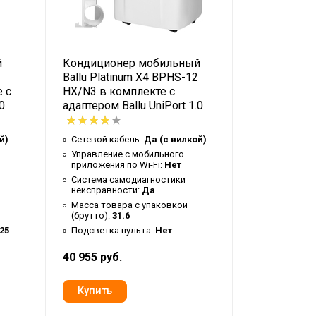
й
Кондиционер мобильный
Кондицио
Ballu Platinum X4 BPHS-12
Ballu Plat
 с
HX/N3 в комплекте с
HX/N3
0
адаптером Ballu UniPort 1.0
Сетевой к
й)
Сетевой кабель:
Да (с вилкой)
Управлени
приложения
Управление c мобильного
приложения по Wi-Fi:
Нет
Система с
неисправн
Система самодиагностики
неисправности:
Да
Масса тов
(брутто):
2
Масса товара с упаковкой
(брутто):
31.6
Подсветка
.25
Подсветка пульта:
Нет
40 955 руб.
34 438 руб