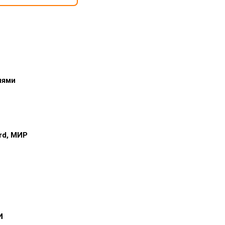
иями
ard, МИР
и