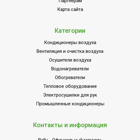
Партнёрам
Режим обогрева
Нет
Карта сайта
Режим осушения
Нет
Количество скоростей
Категории
2
воздушного потока
Кондиционеры воздуха
Макс.
Вентиляция и очистка воздуха
производительность
8.5
охлаждения
Осушители воздуха
Водонагреватели
Цифровой дисплей
Да
Обогреватели
Режим SLEEP
Нет
Тепловое оборудование
Автоматический режим
Да
Электросушилки для рук
Макс.
Промышленные кондиционеры
производительность
Нет
обогрева
Контакты и информация
Производительность по
3500
воздуху