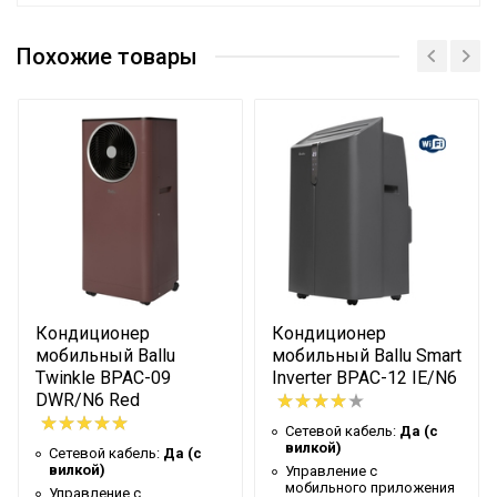
Руководство по эксплуатации
Сетевой кабель
Да (с вилкой)
Сертификат
Похожие товары
Сертификат
Система самодиагностики
Да
неисправности
Вес товара с упаковкой
180
(брутто)
Таймер на отключение
Нет
Высота упаковки товара
120
Гарантийный документ
Гарантийный талон
Индикация заполнения
Нет
емкости
Кондиционер
Кондиционер
Глубина упаковки товара
95
мобильный Ballu
мобильный Ballu Smart
Twinkle BPAC-09
Inverter BPAC-12 IE/N6
Цвет корпуса
Черный
DWR/N6 Red
Ширина упаковки товара
116
Сетевой кабель:
Да (с
вилкой)
Сетевой кабель:
Да (с
Диаметр воздуховода для
вилкой)
Управление c
400
вывода горячего воздуха
мобильного приложения
Управление c