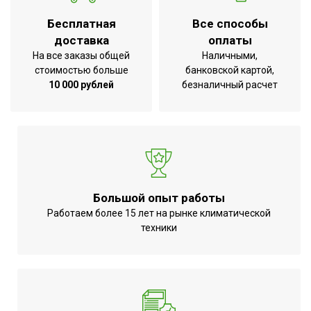
Хладагент
R410a
Бесплатная
Все способы
доставка
оплаты
Макс. поддерживаемая
35
На все заказы общей
Наличными,
температура
стоимостью больше
банковской картой,
Глубина товара
103
10 000 рублей
безналичный расчет
Срок службы
10 лет
Мин. поддерживаемая
18
температура
Автоматический
режим;Индикация
Большой опыт работы
включения;Класс
Работаем более 15 лет на рынке климатической
пылевлагозащищенности
техники
IPX0;Класс
УТП
энергоэффективности
A;Система
самодиагностики
неисправности;Цифровой