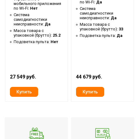
по Wi-Fi:
Да
мобильного приложения
Бренд
Ballu
по Wi-Fi:
Нет
Система
самодиагностики
Система
Макс. потребляемая
неисправности:
Да
самодиагностики
3.2
мощность
неисправности:
Да
Масса товара с
упаковкой (брутто):
33
Масса товара с
Макс.
упаковкой (брутто):
25.2
Подсветка пульта:
Да
производительность
29000
Подсветка пульта:
Нет
охлаждения
Воздуховод для вывода
Да
горячего воздуха
27 549 руб.
Гарантийный срок
3 года
44 679 руб.
Индикация температуры
воздуха (вблизи
Да
устройства)
Шланг для удаления
Да
конденсата в комплекте
Серия
Heavy Pro
Высота товара
106