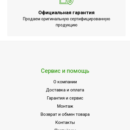
дисплей
Ширина товара
82
Официальная гарантия
Продаем оригинальную сертифицированную
Эффективен для помещ.
85
продукцию
площадью до
Моющийся воздушный
Нет
фильтр в комплекте
Макс. поток
отработанного воздуха,
3500
м³/час
Сервис и помощь
Класс
A
О компании
энергоэффективности
Доставка и оплата
Длина воздуховода для
0.5
Гарантия и сервис
вывода горячего воздуха
Монтаж
Вид управления
Электронное
Возврат и обмен товара
Инверторная технология
Нет
Контакты
Вес товара (нетто)
120