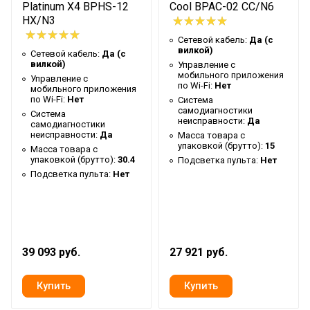
Platinum X4 BPHS-12
Cool BPAC-02 CC/N6
Гарантийный документ
Гарантийный талон
HX/N3
Ручки
1
Сетевой кабель:
Да (с
вилкой)
Сетевой кабель:
Да (с
Индикация заполнения
вилкой)
Управление c
Да
емкости
мобильного приложения
Управление c
по Wi-Fi:
Нет
мобильного приложения
Глубина упаковки товара
39.6
по Wi-Fi:
Нет
Система
самодиагностики
Система
Цвет корпуса
Белый
неисправности:
Да
самодиагностики
неисправности:
Да
Масса товара с
Ширина упаковки товара
46
упаковкой (брутто):
15
Масса товара с
упаковкой (брутто):
30.4
Подсветка пульта:
Нет
Диаметр воздуховода для
150
Подсветка пульта:
Нет
вывода горячего воздуха
Работает с HOMMYN
Нет
Бренд
Ballu
Авторестарт при
39 093 руб.
27 921 руб.
Да
отключении питания
Макс. потребляемая
1.75
мощность