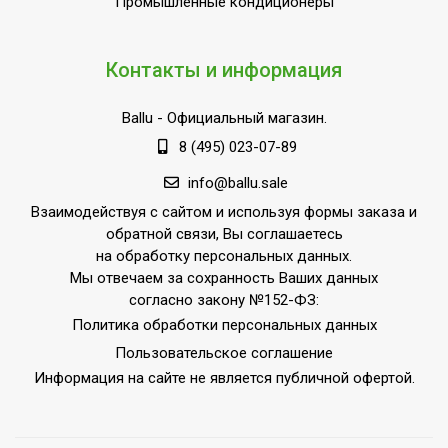
Промышленные кондиционеры
Режим осушения
Да
Количество скоростей
2
Контакты и информация
воздушного потока
Базовая мощность
Ballu
- Официальный магазин.
кондиционера
12 000
8 (495) 023-07-89
(охлаждение),BTU
info@ballu.sale
Макс. производительность
3.5
Взаимодействуя с сайтом и используя формы заказа и
охлаждения
обратной связи, Вы соглашаетесь
Цифровой дисплей
Да
на обработку персональных данных.
Режим SLEEP
Да
Мы отвечаем за сохранность Ваших данных
согласно закону №152-ФЗ:
Автоматический режим
1
Политика обработки персональных данных
Макс. производительность
2,8
Пользовательское соглашение
обогрева
Информация на сайте не является публичной офертой.
Производительность по
390
воздуху