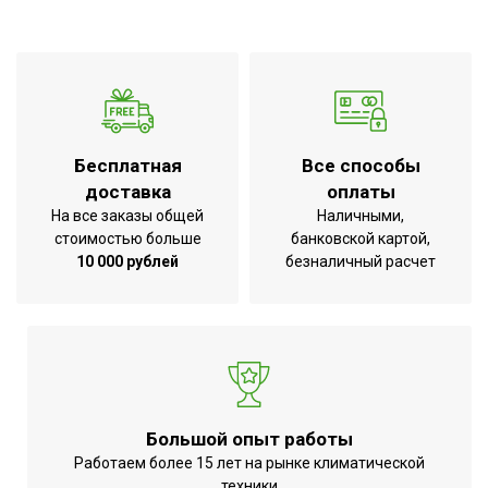
Тип блока
Моноблок
Макс. производительность
12000
охлаждения
Воздуховод для вывода
Да
горячего воздуха
Бесплатная
Все способы
Гарантийный срок
2 года
доставка
оплаты
Регулировка положения
На все заказы общей
Наличными,
Да
стоимостью больше
банковской картой,
жалюзи с пульта
10 000 рублей
безналичный расчет
Серия
Platinum X4
Высота товара
68.8
Работа с умным домом
Нет
Хладагент
R410a
Wi-Fi модуль
Нет
Большой опыт работы
Макс. поддерживаемая
32
Работаем более 15 лет на рынке климатической
температура
техники