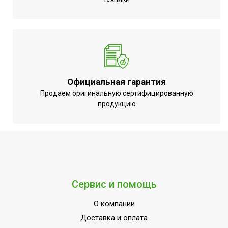
Глубина товара
35.8
Срок службы
10 лет
Мин. поддерживаемая
13
температура
Объем емкости для
0.3
Официальная гарантия
конденсата
Продаем оригинальную сертифицированную
Ширина товара
41.9
продукцию
Оконный переходник
Нет
Эффективен для помещ.
30
площадью до
Моющийся воздушный
Да
фильтр в комплекте
Сервис и помощь
Макс. поток отработанного
500
воздуха, м³/час
О компании
Доставка и оплата
Класс
A