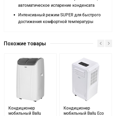
автоматическое испарение конденсата
Интенсивный режим SUPER для быстрого
достижения комфортной температуры
Руководство по эксплуатации
Сетевой кабель
Да (с вилкой)
Сертификат
Похожие товары
Сертификат
Управление c мобильного
Нет
приложения по Wi-Fi
Система самодиагностики
Да
неисправности
Масса товара с упаковкой
30.4
(брутто)
Подсветка пульта
Нет
Таймер на отключение
Да
Высота упаковки товара
86.5
Кондиционер
Кондиционер
Таймер на включение
Да
мобильный Ballu
мобильный Ballu Eco