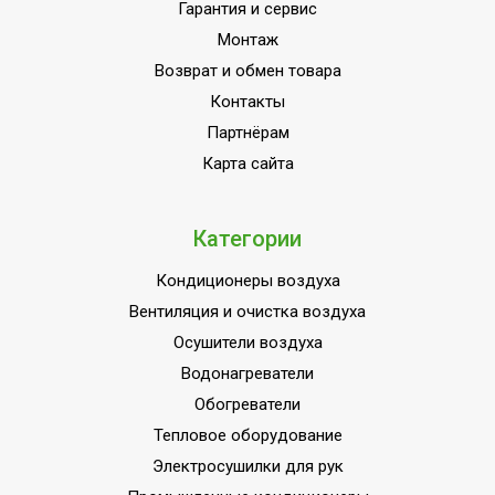
энергоэффективности
Гарантия и сервис
Монтаж
Количество ступеней
1
фильтрации
Возврат и обмен товара
Контакты
Точность установки
1,0 °С
температуры
Партнёрам
Карта сайта
Фильтры очистки воздуха
Воздушный фильтр
Длина воздуховода для
1.5
вывода горячего воздуха
Категории
Вид управления
Электронное
Кондиционеры воздуха
Инверторная технология
Нет
Вентиляция и очистка воздуха
Автоматическое
Осушители воздуха
отключение при
Да
Водонагреватели
заполнении емкости
Обогреватели
конденсатом
Тепловое оборудование
Вес товара (нетто)
26.3
Электросушилки для рук
Режим обогрева
Да