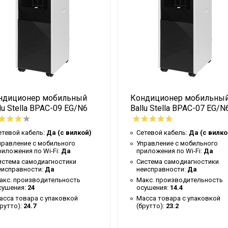
86.5
Да
Гарантийный талон
1
Да
39.6
ндиционер мобильный
Кондиционер мобильны
Белый
lu Stella BPAC-09 EG/N6
Ballu Stella BPAC-07 EG/N
46
ячего воздуха
150
етевой кабель:
Да (с вилкой)
Сетевой кабель:
Да (с вилко
правление c мобильного
Управление c мобильного
Нет
риложения по Wi-Fi:
Да
приложения по Wi-Fi:
Да
истема самодиагностики
Система самодиагностики
Ballu
еисправности:
Да
неисправности:
Да
Да
акс. производительность
Макс. производительность
сушения:
24
осушения:
14.4
1.23
асса товара с упаковкой
Масса товара с упаковкой
брутто):
24.7
(брутто):
23.2
Моноблок