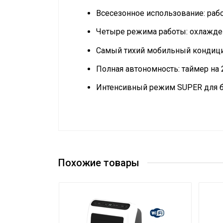
Всесезонное использование: раб
Четыре режима работы: охлажден
Самый тихий мобильный кондици
Полная автономность: таймер на 
Интенсивный режим SUPER для б
Руководство по эксплуатации
Сетевой кабель
Сертификат
Сертификат
Управление c мобильного приложения 
Система самодиагностики неисправно
Похожие товары
Масса товара с упаковкой (брутто)
Подсветка пульта
Таймер на отключение