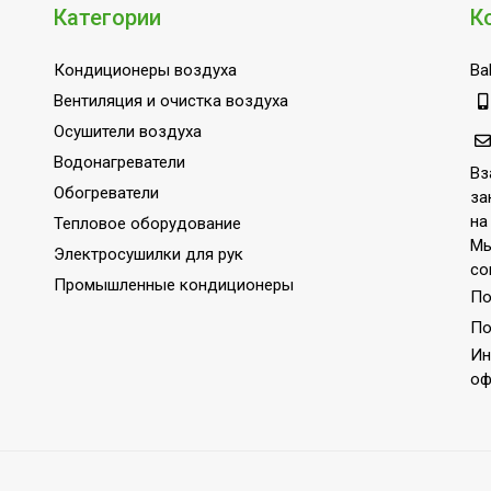
41.9
Категории
К
Нет
Кондиционеры воздуха
Bal
о
24
Вентиляция и очистка воздуха
лекте
Да
Осушители воздуха
³/час
500
Водонагреватели
Вз
A
Обогреватели
за
1
на
Тепловое оборудование
Мы
1,0 °С
Электросушилки для рук
со
Воздушный фильтр
Промышленные кондиционеры
По
его воздуха
1.5
По
Электронное
Ин
оф
Нет
лнении емкости конденсатом
Да
23.4