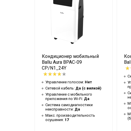
Высота упаковки товара
Таймер на включение
Гарантийный документ
Ручки
Индикация заполнения емкости
Глубина упаковки товара
бильный
Кондиционер мобильный
Ко
Цвет корпуса
-09
Ballu Aura BPAC-09
Bal
Ширина упаковки товара
плекте с
CP/N1_24Y
iPort 1.0
Диаметр воздуховода для вывода гор
С
Управление голосом:
Нет
У
Работает с HOMMYN
п
(с вилкой)
Сетевой кабель:
Да (с вилкой)
С
Бренд
ьного
Управление c мобильного
н
:
Нет
приложения по Wi-Fi:
Да
Авторестарт при отключении питания
М
остики
Система самодиагностики
о
неисправности:
Да
Макс. потребляемая мощность
М
ковкой
Макс. производительность
(
осушения:
17
Тип блока
овара:
88.25