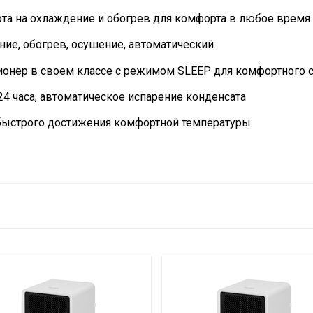
ота на охлаждение и обогрев для комфорта в любое время 
ие, обогрев, осушение, автоматический
онер в своем классе с режимом SLEEP для комфортного 
24 часа, автоматическое испарение конденсата
ыстрого достижения комфортной температуры
Да (с вилкой)
по Wi-Fi
Нет
сти
Да
27.1
Нет
Да