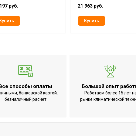
я
9000
197 руб.
21 963 руб.
духа
Да
2 года
ьта
Да
Platinum X4
68.8
Нет
R410a
Нет
Все способы оплаты
Большой опыт рабо
32
личными, банковской картой,
Работаем более 15 лет н
35.8
безналичный расчет
рынке климатической техн
10 лет
13
0.3