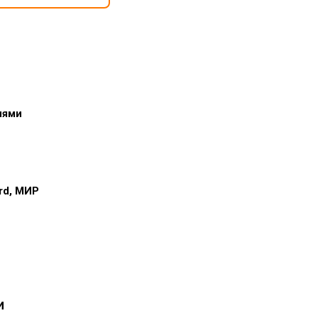
иями
ard, МИР
и