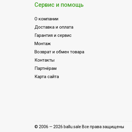
Ширина товара
Сервис и помощь
Оконный переходник
О компании
Эффективен для помещ. площадью д
Доставка и оплата
Моющийся воздушный фильтр в комп
Гарантия и сервис
Макс. поток отработанного воздуха, м
Монтаж
Класс энергоэффективности
Возврат и обмен товара
Количество ступеней фильтрации
Контакты
Точность установки температуры
Партнёрам
Фильтры очистки воздуха
Карта сайта
Длина воздуховода для вывода горяч
Вид управления
Инверторная технология
Автоматическое отключение при запо
Вес товара (нетто)
© 2006 — 2026 ballu.sale Все права защищены