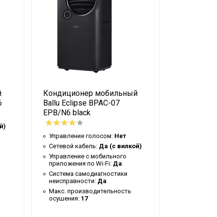
й
Кондиционер мобильный
Кондицио
6
Ballu Eclipse BPAC-07
Ballu Twin
EPB/N6 black
DWB/N6 B
й)
Управление голосом:
Нет
Сетевой к
Сетевой кабель:
Да (с вилкой)
Управлени
приложения
Управление c мобильного
приложения по Wi-Fi:
Да
Система с
неисправн
Система самодиагностики
неисправности:
Да
Масса тов
(брутто):
2
Макс. производительность
осушения:
17
Подсветка