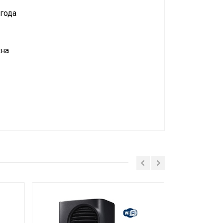
года
сна