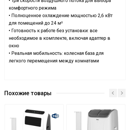
• Три скорости воздушного потока для выбора
комфортного режима
• Полноценное охлаждение мощностью 2,6 кВт
для помещений до 24 м²
• Готовность к работе без установки: все
необходимое в комплекте, включая адаптер в
окно
• Реальная мобильность: колесная база для
легкого перемещения между комнатами
Да (с
Сетевой кабель
вилкой)
Похожие товары
Управление c мобильного
Нет
приложения по Wi-Fi
Система самодиагностики
Да
неисправности