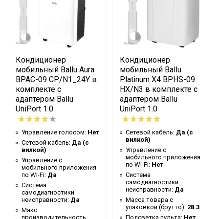
Масса товара с упаковкой (брутто)
26.4
Высота упаковки товара
88.25
Ручки
1
Индикация заполнения емкости
Да
Кондиционер
Кондиционер
Глубина упаковки товара
37
мобильный Ballu Aura
мобильный Ballu
BPAC-09 CP/N1_24Y в
Platinum X4 BPHS-09
Цвет корпуса
Красный
комплекте с
HX/N3 в комплекте с
адаптером Ballu
адаптером Ballu
Ширина упаковки товара
32.3
UniPort 1.0
UniPort 1.0
Бренд
Ballu
Макс. потребляемая мощность
0.95
Управление голосом:
Нет
Сетевой кабель:
Да (с
вилкой)
Сетевой кабель:
Да (с
Макс. производительность
вилкой)
Управление c
9000
мобильного приложения
охлаждения
Управление c
по Wi-Fi:
Нет
мобильного приложения
Воздуховод для вывода горячего
по Wi-Fi:
Да
Система
Да
самодиагностики
Система
воздуха
неисправности:
Да
самодиагностики
неисправности:
Да
Масса товара с
Гарантийный срок
2 года
упаковкой (брутто):
28.3
Макс.
Шланг для удаления конденсата в
производительность
Подсветка пульта:
Нет