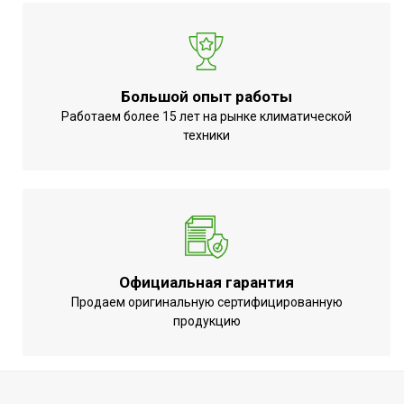
Точность установки температуры
1,0 °С
Вид управления
Электронное
Инверторная технология
Нет
Большой опыт работы
Автоматическое отключение при
Работаем более 15 лет на рынке климатической
Да
заполнении емкости конденсатом
техники
Вес товара (нетто)
25
Режим обогрева
Нет
Режим осушения
Да
Количество скоростей воздушного
3
потока
Официальная гарантия
Макс. производительность
Продаем оригинальную сертифицированную
2.6
охлаждения
продукцию
Цифровой дисплей
Да
Режим SLEEP
Да