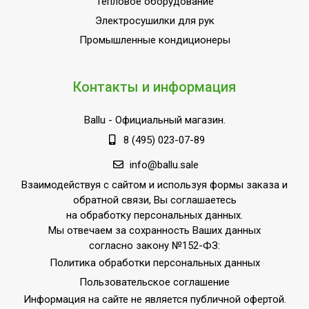
Тепловое оборудование
Количество скоростей
Электросушилки для рук
2
воздушного потока
Промышленные кондиционеры
Базовая мощность
кондиционера
9 000
Контакты и информация
(охлаждение),BTU
Макс. производительность
2.6
Ballu
- Официальный магазин.
охлаждения
8 (495) 023-07-89
Цифровой дисплей
Да
info@ballu.sale
Режим SLEEP
Да
Взаимодействуя с сайтом и используя формы заказа и
Автоматический режим
1
обратной связи, Вы соглашаетесь
на обработку персональных данных.
Производительность по
300
Мы отвечаем за сохранность Ваших данных
воздуху
согласно закону №152-ФЗ:
Функция автоматического
Политика обработки персональных данных
удаления конденсата с
Да
Пользовательское соглашение
теплым воздухом
Информация на сайте не является публичной офертой.