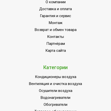
О компании
Класс
A
энергоэффективности
Доставка и оплата
Гарантия и сервис
Количество ступеней
1
фильтрации
Монтаж
Возврат и обмен товара
Точность установки
1,0 °С
температуры
Контакты
Партнёрам
Длина воздуховода для
1.5
вывода горячего воздуха
Карта сайта
Вид управления
Электронное
Инверторная технология
Нет
Категории
Автоматическое
Кондиционеры воздуха
отключение при заполнении
Да
Вентиляция и очистка воздуха
емкости конденсатом
Осушители воздуха
Вес товара (нетто)
21.3
Водонагреватели
Режим обогрева
Нет
Обогреватели
Режим осушения
Да