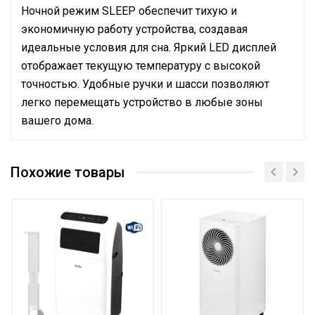
Ночной режим SLEEP обеспечит тихую и
экономичную работу устройства, создавая
идеальные условия для сна. Яркий LED дисплей
отображает текущую температуру с высокой
точностью. Удобные ручки и шасси позволяют
легко перемещать устройство в любые зоны
вашего дома.
Сетевой кабель
Да (с вилкой)
Похожие товары
Управление c мобильного
Да
приложения по Wi-Fi
Система самодиагностики
Да
неисправности
Макс. производительность
24
осушения
Масса товара с упаковкой
24.7
(брутто)