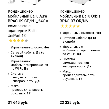
Подсветка пульта
Нет
Кондиционер
Кондиционер
Таймер на отключение
Да
мобильный Ballu Aura
мобильный Ballu Orbis
BPAC-09 CP/N1_24Y в
BPAC-07 OR/N6
Высота упаковки товара
89
комплекте с
Таймер на включение
Да
адаптером Ballu
Управление голосом:
Нет
UniPort 1.0
Гарантийный документ
Гарантийный талон
Сетевой кабель:
Да (с
вилкой)
Индикация заполнения
Управление c
Управление голосом:
Нет
Да
мобильного приложения
емкости
Сетевой кабель:
Да (с
по Wi-Fi:
Нет
вилкой)
Глубина упаковки товара
35
Система
Управление c
самодиагностики
мобильного приложения
Цвет корпуса
Бело-черный
неисправности:
Да
по Wi-Fi:
Да
Макс.
Система
Ширина упаковки товара
39
производительность
самодиагностики
осушения:
17
неисправности:
Да
Диаметр воздуховода для
145
Макс.
вывода горячего воздуха
производительность
осушения:
17
Бренд
Ballu
31 645 руб.
22 335 руб.
Макс. потребляемая
1