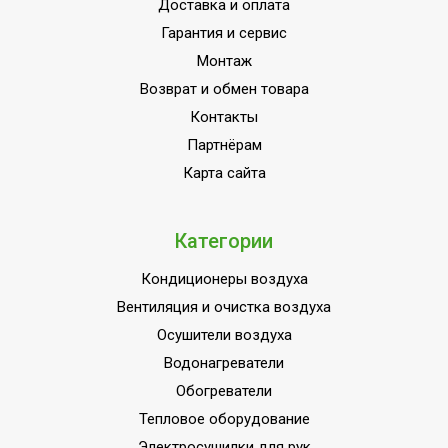
Доставка и оплата
HOMMYN;Пульт управления
Гарантия и сервис
комплекте;Память заданны
Монтаж
параметров работы;Класс
Возврат и обмен товара
пылевлагозащищенности
IPX0/IPX4;Инверторная
Контакты
технология;Авторестарт при
Партнёрам
отключении питания;
Карта сайта
Ширина товара
76.7
Установка реального
Категории
Нет
времени
Кондиционеры воздуха
Эффективен для помещ.
20
площадью до
Вентиляция и очистка воздуха
Осушители воздуха
Регулировка
температуры
Да
Водонагреватели
охлаждения
Обогреватели
Функция ионизации
Тепловое оборудование
Нет
воздуха
Электросушилки для рук