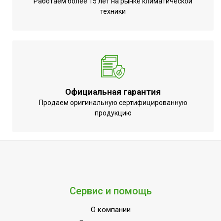
Работаем более 15 лет на рынке климатической
Срок службы
10 лет
техники
Цвет корпуса внутр.
Белый
блока
Соединительный кабель
Не требуется (штатный USB)
для Wi-Fi модуля
Режим осушения;Система
самодиагностики
Официальная гарантия
неисправности;Таймер на
Продаем оригинальную сертифицированную
включение;Таймер на
продукцию
отключение;Функция
интенсивного
охлаждения;Цифровой
дисплей;Режим
обогрева;Режим
автоочистки;Режим
УТП
Сервис и помощь
SLEEP;Работает с
Марусей;Работает с
О компании
Алисой;Работает с