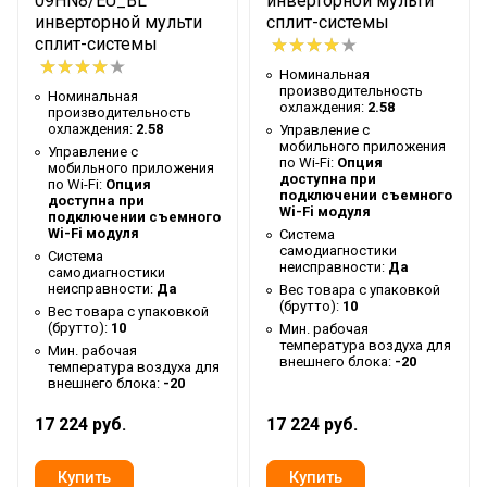
09HN8/EU_BL
инверторной мульти
Таймер на отключение
Да
инверторной мульти
сплит-системы
сплит-системы
Работает с Марусей
Да
Номинальная
Высота упаковки товара
28.2
производительность
Номинальная
охлаждения:
2.58
производительность
Работает с Алисой
Да
охлаждения:
2.58
Управление c
мобильного приложения
Таймер на включение
Да
Управление c
по Wi-Fi:
Опция
мобильного приложения
доступна при
Глубина упаковки товара
по Wi-Fi:
Опция
37.1
подключении съемного
доступна при
Wi-Fi модуля
подключении съемного
Ширина упаковки товара
83.1
Wi-Fi модуля
Система
самодиагностики
Память заданных
Система
Да
неисправности:
Да
самодиагностики
параметров работы
неисправности:
Да
Вес товара с упаковкой
(брутто):
10
Вес товара с упаковкой
Работает с HOMMYN
Да
(брутто):
10
Мин. рабочая
температура воздуха для
Бренд
Ballu
Мин. рабочая
внешнего блока:
-20
температура воздуха для
внешнего блока:
-20
Авторестарт при
Да
отключении питания
17 224 руб.
17 224 руб.
Тип блока
Настенный
Гарантийный срок
3 года