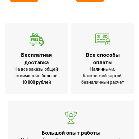
Регулировка положения
Вертикальное+Горизонталь
жалюзи с пульта
Индикация температуры
воздуха (вблизи
Да
устройства)
Индикация температуры
Бесплатная
Все способы
воздуха (вблизи пульта
Нет
доставка
оплаты
управления)
На все заказы общей
Наличными,
Серия
Defender DC
стоимостью больше
банковской картой,
10 000 рублей
безналичный расчет
Высота товара
20.1
Уровень шума внутр.
35
блока
Хладагент
R410a
Wi-Fi модуль
Доп.опция
Глубина товара
29.9
Большой опыт работы