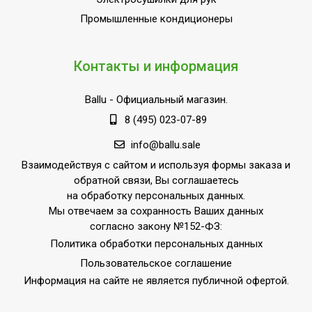
Режим автоочистки
Да
Промышленные кондиционеры
Фильтры очистки
Фильтр предварительной
воздуха
очистки
Контакты и информация
Вид управления
Дистанционное по Wi-Fi
Ballu
- Официальный магазин.
Инверторная технология
Да
8 (495) 023-07-89
Вес товара (нетто)
7
info@ballu.sale
Режим обогрева
Да
Взаимодействуя с сайтом и используя формы заказа и
Режим осушения
Да
обратной связи, Вы соглашаетесь
Базовая мощность
на обработку персональных данных.
кондиционера
7 000
Мы отвечаем за сохранность Ваших данных
(охлаждение),BTU
согласно закону №152-ФЗ:
Политика обработки персональных данных
Макс.
Пользовательское соглашение
производительность
2.05
охлаждения
Информация на сайте не является публичной офертой.
Функция интенсивного
Да