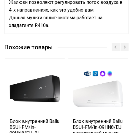
Жалюзи позволяют регулировать поток воздуха в
4-х направлениях, как это удобно вам.
Данная мульти сплит-система работает на
хладагенте R410a.
Руководство по эксплуатации
Номинальная
производительность
2.05
Похожие товары
охлаждения
Управление c
Опция доступна при
мобильного приложения
подключении съемного Wi-
по Wi-Fi
модуля
Система
самодиагностики
Да
неисправности
Вес товара с упаковкой
9.5
(брутто)
Блок внутренний Ballu
Блок внутренний Ballu
Подсветка пульта
Да
BSUI-FM/in-
BSUI-FM/in-09HN8/EU