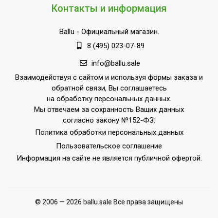
производительность
10.6
Контакты и информация
охлаждения
Ballu
- Официальный магазин.
Функция интенсивного
Да
охлаждения
8 (495) 023-07-89
Макс.
info@ballu.sale
производительность
10,6
Взаимодействуя с сайтом и используя формы заказа и
обогрева
обратной связи, Вы соглашаетесь
на обработку персональных данных.
Производительность по
4000
Мы отвечаем за сохранность Ваших данных
воздуху
согласно закону №152-ФЗ:
Макс. количество
Политика обработки персональных данных
подключаемых внутр.
4
Пользовательское соглашение
блоков
Информация на сайте не является публичной офертой.
Потребляемая мощность
3.4
в режиме нагрева
Режим вентиляции
Да
© 2006 — 2026 ballu.sale Все права защищены
Потребляемая мощность
3.7