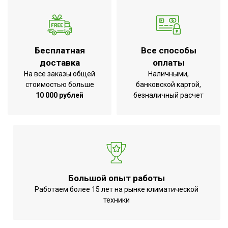
Хладагент
R32
Глубина товара
41
Срок службы
10 лет
Бесплатная
Все способы
Мин.
доставка
оплаты
производительность
3,1
На все заказы общей
Наличными,
обогрева
стоимостью больше
банковской картой,
10 000 рублей
безналичный расчет
Макс. уровень шума
65
внешнего блока
Режим
осушения;Система
самодиагностики
неисправности;Функция
интенсивного
Большой опыт работы
охлаждения;Режим
Работаем более 15 лет на рынке климатической
техники
обогрева;Режим
УТП
автоочистки;Класс
энергоэффективности