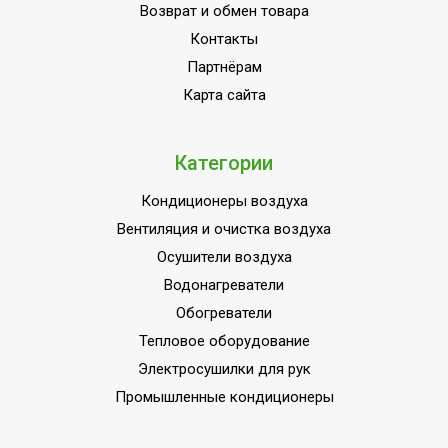
энергоэффективности
Возврат и обмен товара
Режим автоочистки
Да
Контакты
Партнёрам
Макс. перепад высот
между внутр. и внешним
15
Карта сайта
блоками
Инверторная технология
Да
Категории
Вес товара (нетто)
68.8
Кондиционеры воздуха
Режим обогрева
Да
Вентиляция и очистка воздуха
Режим осушения
Да
Осушители воздуха
Класс
Водонагреватели
энергоэффективности,
A
Обогреватели
обогрев
Тепловое оборудование
Базовая мощность
Электросушилки для рук
кондиционера
36 000
Промышленные кондиционеры
(охлаждение),BTU
Макс.