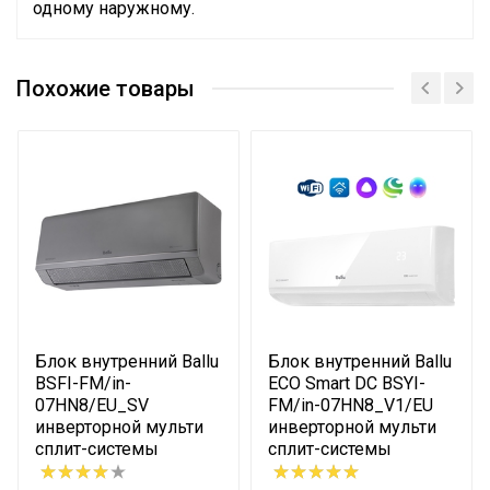
одному наружному.
Руководство по эксплуатации
Номинальная
Сертификат
производительность
10.6
Похожие товары
Сертификат
охлаждения
Система
самодиагностики
Да
неисправности
Вес товара с упаковкой
75.6
(брутто)
Мин. рабочая
температура воздуха для
-15
внешнего блока
Блок внутренний Ballu
Блок внутренний Ballu
Высота упаковки товара
88.5
BSFI-FM/in-
ECO Smart DC BSYI-
07HN8/EU_SV
FM/in-07HN8_V1/EU
Диаметр труб (жидкость)
1/4х4
инверторной мульти
инверторной мульти
сплит-системы
сплит-системы
Диаметр труб (газ)
3/8х3+1/2х1
Глубина упаковки товара
50