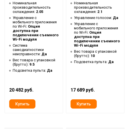
Номинальная
Номинальная
производительность
производительность
Макс. рабочая
охлаждения:
2.05
охлаждения:
2.1
температура воздуха для
50
Управление c
Управление голосом:
Да
внешнего блока
мобильного приложения
Управление c
по Wi-Fi:
Опция
мобильного приложения
доступна при
Ширина упаковки товара
109
по Wi-Fi:
Опция
подключении съемного
доступна при
Wi-Fi модуля
Бренд
Ballu
подключении съемного
Система
Wi-Fi модуля
Авторестарт при
самодиагностики
Вес товара с упаковкой
Да
неисправности:
Да
(брутто):
10
отключении питания
Вес товара с упаковкой
Подсветка пульта:
Да
(брутто):
9.5
Макс. потребляемая
3.7
Подсветка пульта:
Да
мощность
Тип блока
Внешний
20 482 руб.
17 689 руб.
Мощность кондиционера
36 000
(охлаждение),BTU
Гарантийный срок
3 года
Серия
MULTI SMART
Высота товара
81