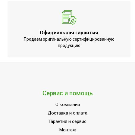
A++;Класс
пылевлагозащищенности
IPX4;Инверторная
технология;Авторестарт
Официальная гарантия
при отключении питания;
Продаем оригинальную сертифицированную
Ширина товара
103.2
продукцию
Цвет корпуса внешнего
Белый
блока
Мин.
производительность
3.1
охлаждения
Сервис и помощь
Эффективен для помещ.
105
площадью до
О компании
Макс. длина магистрали
Доставка и оплата
80
(трассы)
Гарантия и сервис
Класс
Монтаж
A++