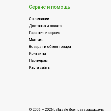
воздуха (вблизи пульта
Да
Сервис и помощь
управления)
О компании
Серия
Free Match 
Доставка и оплата
Высота товара
31.6
Гарантия и сервис
Уровень шума внутр.
29
Монтаж
блока
Возврат и обмен товара
Хладагент
R32
Контакты
Wi-Fi модуль
Доп.опция
Партнёрам
Глубина товара
22.4
Карта сайта
Срок службы
10 лет
Цвет корпуса внутр.
Белый
блока
Антибактериальный
Нет
фильтр
Соединительный кабель
© 2006 — 2026 ballu.sale Все права защищены