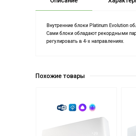
Описание
Характер
Внутренние блоки Platinum Evolution
Сами блоки обладают рекордными пара
регулировать в 4-х направлениях.
Руководство по эксплуатации
Номинальная
Сертификат
производительность
5.27
Сертификат
охлаждения
Похожие товары
Управление c
мобильного приложения
Опция дост
по Wi-Fi
Система
самодиагностики
Да
неисправности
Вес товара с упаковкой
14
(брутто)