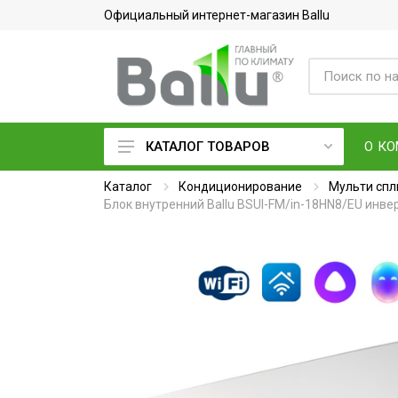
Официальный интернет-магазин Ballu
О К
КАТАЛОГ ТОВАРОВ
Каталог
Кондиционеры воздуха
Кондиционирование
Мульти спл
Блок внутренний Ballu BSUI-FM/in-18HN8/EU инв
Вентиляция и очистка воздуха
Осушители воздуха
Водонагреватели
Обогреватели
Тепловое оборудование
Электросушилки для рук