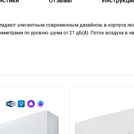
истики
Отзывы
Инструкци
 обладают элегантным современным дизайном, в корпуса ле
метрами по уровню шума от 21 дБ(А). Поток воздуха в н
упна при подключении съемного Wi-Fi модуля