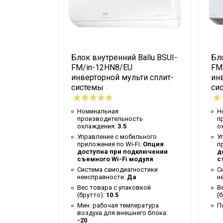
Мин. рабочая
температура воздуха для
-20
внешнего блока
Таймер на отключение
Да
allu BSUI-
Блок внутренний Ballu BSUI-
Бло
FM/in-12HN8/EU
FM
Работает с Марусей
Да
ти сплит-
инверторной мульти сплит-
ин
Высота упаковки товара
30
системы
си
Работает с Алисой
Да
Номинальная
Н
Таймер на включение
Да
ь
производительность
п
охлаждения:
3.5
о
Гарантийный документ
Гарантийны
ьного
Управление c мобильного
У
:
Опция
приложения по Wi-Fi:
Опция
п
Высота внутр. блока
0.316
ключении
доступна при подключении
д
дуля
съемного Wi-Fi модуля
с
Глубина упаковки товара
38.5
остики
Система самодиагностики
С
неисправности:
Да
н
Ширина упаковки товара
101
вкой
Вес товара с упаковкой
В
(брутто):
10.5
(
Память заданных
Да
ратура
Мин. рабочая температура
П
параметров работы
го блока:
воздуха для внешнего блока:
-20