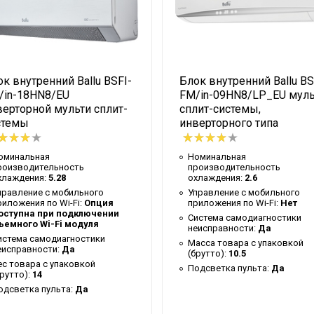
к внутренний Ballu BSFI-
Блок внутренний Ballu BS
/in-18HN8/EU
FM/in-09HN8/LP_EU муль
верторной мульти сплит-
сплит-системы,
стемы
инверторного типа
оминальная
Номинальная
роизводительность
производительность
хлаждения:
5.28
охлаждения:
2.6
й талон
правление c мобильного
Управление c мобильного
риложения по Wi-Fi:
Опция
приложения по Wi-Fi:
Нет
оступна при подключении
Система самодиагностики
ъемного Wi-Fi модуля
неисправности:
Да
истема самодиагностики
Масса товара с упаковкой
еисправности:
Да
(брутто):
10.5
ес товара с упаковкой
Подсветка пульта:
Да
брутто):
14
одсветка пульта:
Да