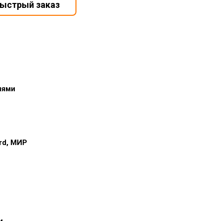
иями
ard, МИР