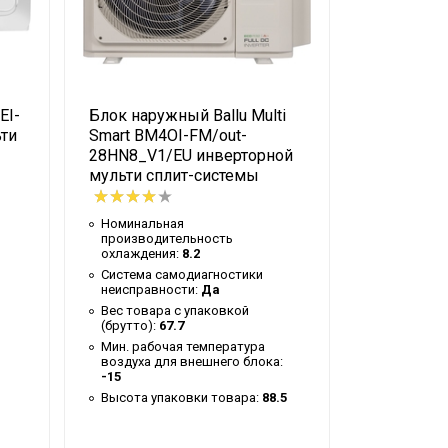
EI-
Блок наружный Ballu Multi
Блок внутр
ти
Smart BM4OI-FM/out-
FM/in-07
28HN8_V1/EU инверторной
инверторн
мульти сплит-системы
системы
Номинальная
Номиналь
производительность
производи
охлаждения:
8.2
охлаждени
Система самодиагностики
Вес товар
неисправности:
Да
(брутто):
1
Вес товара с упаковкой
Высота уп
(брутто):
67.7
Глубина у
Мин. рабочая температура
Ширина уп
воздуха для внешнего блока:
-15
Высота упаковки товара:
88.5