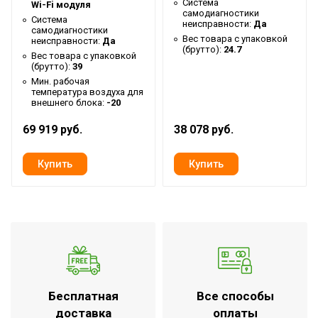
Система
Wi-Fi модуля
Глубина упаковки товара
37
самодиагностики
Система
неисправности:
Да
Ширина упаковки товара
88
самодиагностики
Вес товара с упаковкой
неисправности:
Да
(брутто):
24.7
Память заданных
Вес товара с упаковкой
Да
(брутто):
39
параметров работы
Мин. рабочая
Бренд
температура воздуха для
Ballu
внешнего блока:
-20
Макс. потребляемая
0.04
69 919 руб.
38 078 руб.
мощность
Тип блока
Настенный
Глубина внутр. блока
0.201
Мощность кондиционера
9 000
(охлаждение),BTU
Гарантийный срок
3 года
Ширина внутр. блока
0.792
Регулировка положения
Да
Бесплатная
Все способы
жалюзи с пульта
доставка
оплаты