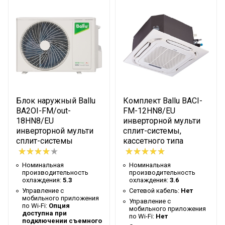
Управление c
Опция доступна при
мобильного приложения
подключении съемного
по Wi-Fi
Wi-Fi модуля
Система
самодиагностики
Да
неисправности
Вес товара с упаковкой
10
(брутто)
Блок наружный Ballu
Комплект Ballu BACI-
Мин. рабочая
BA2OI-FM/out-
FM-12HN8/EU
18HN8/EU
инверторной мульти
температура воздуха для
-20
инверторной мульти
сплит-системы,
внешнего блока
сплит-системы
кассетного типа
Таймер на отключение
Да
Номинальная
Номинальная
Высота упаковки товара
29
производительность
производительность
охлаждения:
5.3
охлаждения:
3.6
Таймер на включение
Да
Управление c
Сетевой кабель:
Нет
Гарантийный документ
Гарантийный талон
мобильного приложения
Управление c
по Wi-Fi:
Опция
мобильного приложения
доступна при
Высота внутр. блока
0.292
по Wi-Fi:
Нет
подключении съемного