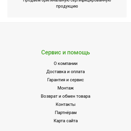
Продаем оригинальную сертифицированную
продукцию
Антибактериальный
Нет
фильтр
Соединительный кабель
Не требуется (штатный
для Wi-Fi модуля
USB)
Гарантия 3
года;Инверторная
Сервис и помощь
технология;Класс
пылевлагозащищенности
О компании
IPX0;Класс
Доставка и оплата
энергоэффективности
Гарантия и сервис
A++;Память заданных
Монтаж
параметров
Возврат и обмен товара
работы;Подсветка
УТП
дисплея;Режим
Контакты
SLEEP;Режим
Партнёрам
автоочистки;Режим
Карта сайта
обогрева;Режим