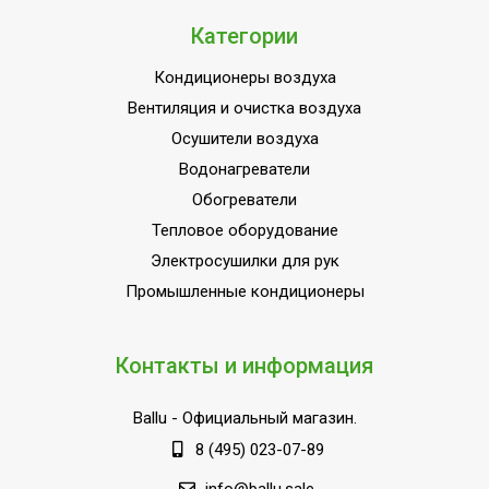
осушения;Система
самодиагностики
Категории
неисправности;Функция
Кондиционеры воздуха
интенсивного
охлаждения
Вентиляция и очистка воздуха
Осушители воздуха
Ширина товара
79.2
Водонагреватели
Установка реального
Да
Обогреватели
времени
Тепловое оборудование
Деодорирующий фильтр
Нет
Электросушилки для рук
в комплекте
Промышленные кондиционеры
Эффективен для помещ.
25
площадью до
Моющийся воздушный
Контакты и информация
Да
фильтр в комплекте
Ballu
- Официальный магазин.
Регулировка
температуры
Да
8 (495) 023-07-89
охлаждения