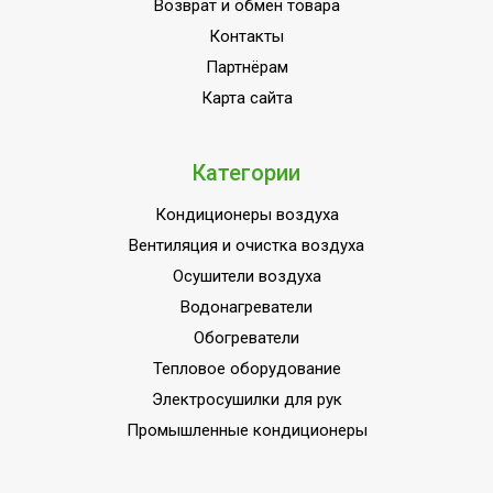
Возврат и обмен товара
Режим автоочистки
Да
Контакты
Партнёрам
Макс. перепад высот
между внутр. и внешним
15
Карта сайта
блоками
Инверторная технология
Да
Категории
Вес товара (нетто)
31.6
Кондиционеры воздуха
Режим обогрева
Да
Вентиляция и очистка воздуха
Режим осушения
Да
Осушители воздуха
Класс
Водонагреватели
энергоэффективности,
A
Обогреватели
обогрев
Тепловое оборудование
Базовая мощность
Электросушилки для рук
кондиционера
14 000
Промышленные кондиционеры
(охлаждение),BTU
Макс.