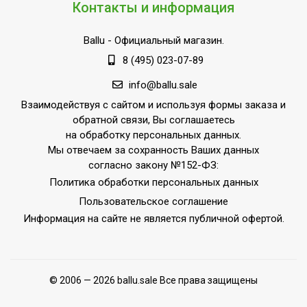
производительность
4.7
Контакты и информация
охлаждения
Ballu
- Официальный магазин.
Функция интенсивного
Да
охлаждения
8 (495) 023-07-89
Макс.
info@ballu.sale
производительность
4,8
Взаимодействуя с сайтом и используя формы заказа и
обогрева
обратной связи, Вы соглашаетесь
на обработку персональных данных.
Производительность по
2100
Мы отвечаем за сохранность Ваших данных
воздуху
согласно закону №152-ФЗ:
Макс. количество
Политика обработки персональных данных
подключаемых внутр.
2
Пользовательское соглашение
блоков
Информация на сайте не является публичной офертой.
Потребляемая мощность
1.11
в режиме нагрева
Режим вентиляции
Да
© 2006 — 2026 ballu.sale Все права защищены
Потребляемая мощность
1.27
в режиме охлаждения