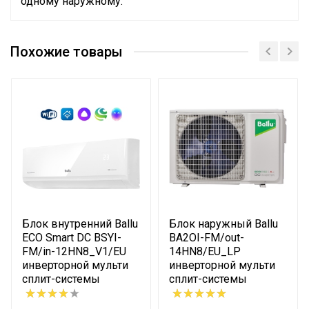
одному наружному.
Руководство по эксплуатации
Номинальная
Сертификат
производительность
4.1
Похожие товары
Сертификат
охлаждения
Система
самодиагностики
Да
неисправности
Вес товара с упаковкой
34.7
(брутто)
Мин. рабочая
температура воздуха для
-15
внешнего блока
Блок внутренний Ballu
Блок наружный Ballu
Высота упаковки товара
61.5
ECO Smart DC BSYI-
BA2OI-FM/out-
FM/in-12HN8_V1/EU
14HN8/EU_LP
Диаметр труб (жидкость)
1/4
инверторной мульти
инверторной мульти
сплит-системы
сплит-системы
Диаметр труб (газ)
3/8х2
Глубина упаковки товара
37