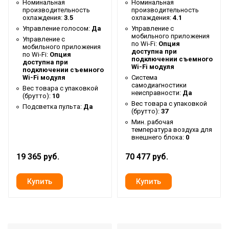
Номинальная
Номинальная
производительность
производительность
Макс. рабочая
охлаждения:
3.5
охлаждения:
4.1
температура воздуха для
50
Управление голосом:
Да
Управление c
внешнего блока
мобильного приложения
Управление c
по Wi-Fi:
Опция
мобильного приложения
доступна при
Ширина упаковки товара
91.5
по Wi-Fi:
Опция
подключении съемного
доступна при
Wi-Fi модуля
Бренд
Ballu
подключении съемного
Wi-Fi модуля
Система
Авторестарт при
самодиагностики
Вес товара с упаковкой
Да
неисправности:
Да
(брутто):
10
отключении питания
Вес товара с упаковкой
Подсветка пульта:
Да
(брутто):
37
Макс. потребляемая
1.27
Мин. рабочая
мощность
температура воздуха для
внешнего блока:
0
Тип блока
Внешний
19 365 руб.
70 477 руб.
Мощность кондиционера
14 000
(охлаждение),BTU
Гарантийный срок
3 года
Серия
MULTI SMART
Высота товара
55.4