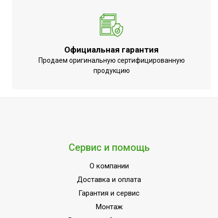
A++;Класс
пылевлагозащищенности
IPX4;Инверторная
технология;Авторестарт
Официальная гарантия
при отключении питания;
Продаем оригинальную сертифицированную
Ширина товара
87.4
продукцию
Цвет корпуса внешнего
Белый
блока
Мин.
производительность
1.5
охлаждения
Сервис и помощь
Эффективен для помещ.
40
площадью до
О компании
Макс. длина магистрали
Доставка и оплата
40
(трассы)
Гарантия и сервис
Класс
Монтаж
A++
энергоэффективности