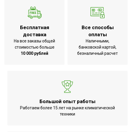
Хладагент
R32
Глубина товара
33
Срок службы
10 лет
Бесплатная
Все способы
Мин.
доставка
оплаты
производительность
1,6
На все заказы общей
Наличными,
обогрева
стоимостью больше
банковской картой,
10 000 рублей
безналичный расчет
Макс. уровень шума
56
внешнего блока
Режим
осушения;Система
самодиагностики
неисправности;Функция
интенсивного
Большой опыт работы
охлаждения;Режим
Работаем более 15 лет на рынке климатической
техники
обогрева;Режим
УТП
автоочистки;Класс
энергоэффективности