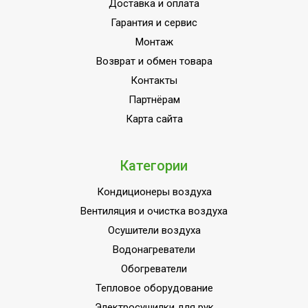
Доставка и оплата
HOMMYN;Пульт управления
Гарантия и сервис
комплекте;Память заданны
Монтаж
параметров работы;Класс
Возврат и обмен товара
пылевлагозащищенности
IPX0/IPX4;Инверторная
Контакты
технология;Авторестарт при
Партнёрам
отключении питания;
Карта сайта
Ширина товара
99.7
Установка реального
Категории
Нет
времени
Кондиционеры воздуха
Эффективен для помещ.
50
площадью до
Вентиляция и очистка воздуха
Осушители воздуха
Регулировка
температуры
Да
Водонагреватели
охлаждения
Обогреватели
Функция ионизации
Тепловое оборудование
Нет
воздуха
Электросушилки для рук