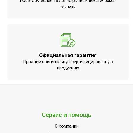
Работаем более 15 лет на рынке климатической
Срок службы
10 лет
техники
Цвет корпуса внутр.
Белый
блока
Соединительный кабель
Не требуется (штатный USB)
для Wi-Fi модуля
Режим осушения;Система
самодиагностики
Официальная гарантия
неисправности;Таймер на
Продаем оригинальную сертифицированную
включение;Таймер на
продукцию
отключение;Функция
интенсивного
охлаждения;Цифровой
дисплей;Режим
обогрева;Режим
автоочистки;Режим
УТП
Сервис и помощь
SLEEP;Работает с
Марусей;Работает с
О компании
Алисой;Работает с