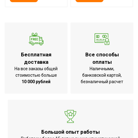
Регулировка положения
Вертикальное+Горизонталь
жалюзи с пульта
Индикация температуры
воздуха (вблизи
Да
устройства)
Индикация температуры
Бесплатная
Все способы
воздуха (вблизи пульта
Нет
доставка
оплаты
управления)
На все заказы общей
Наличными,
Серия
Defender DC
стоимостью больше
банковской картой,
10 000 рублей
безналичный расчет
Высота товара
22.2
Уровень шума внутр.
35
блока
Хладагент
R410a
Wi-Fi модуль
Доп.опция
Глубина товара
31.2
Большой опыт работы