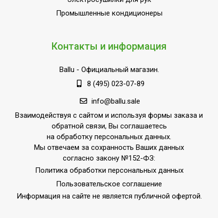
Режим автоочистки
Да
Промышленные кондиционеры
Фильтры очистки
Фильтр предварительной
воздуха
очистки
Контакты и информация
Вид управления
Дистанционное по Wi-Fi
Ballu
- Официальный магазин.
Инверторная технология
Да
8 (495) 023-07-89
Вес товара (нетто)
11
info@ballu.sale
Режим обогрева
Да
Взаимодействуя с сайтом и используя формы заказа и
Режим осушения
Да
обратной связи, Вы соглашаетесь
Базовая мощность
на обработку персональных данных.
кондиционера
18 000
Мы отвечаем за сохранность Ваших данных
(охлаждение),BTU
согласно закону №152-ФЗ:
Политика обработки персональных данных
Макс.
Пользовательское соглашение
производительность
5.28
охлаждения
Информация на сайте не является публичной офертой.
Функция интенсивного
Да