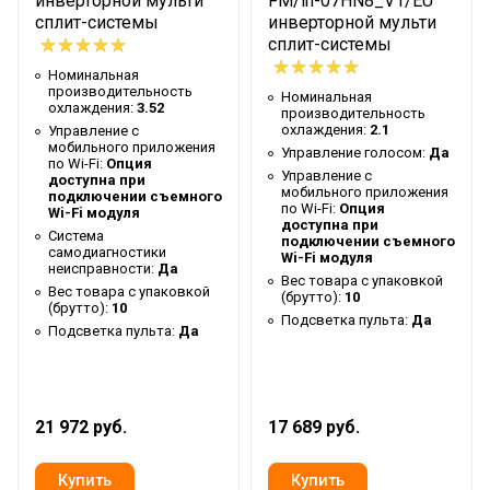
инверторной мульти
FM/in-07HN8_V1/EU
Таймер на отключение
Да
сплит-системы
инверторной мульти
сплит-системы
Работает с Марусей
Да
Номинальная
Высота упаковки товара
31.2
производительность
Номинальная
охлаждения:
3.52
производительность
Работает с Алисой
Да
охлаждения:
2.1
Управление c
мобильного приложения
Таймер на включение
Да
Управление голосом:
Да
по Wi-Fi:
Опция
Управление c
доступна при
Глубина упаковки товара
38.7
мобильного приложения
подключении съемного
по Wi-Fi:
Опция
Wi-Fi модуля
Ширина упаковки товара
106.8
доступна при
Система
подключении съемного
самодиагностики
Память заданных
Wi-Fi модуля
неисправности:
Да
Да
Вес товара с упаковкой
параметров работы
Вес товара с упаковкой
(брутто):
10
(брутто):
10
Работает с HOMMYN
Да
Подсветка пульта:
Да
Подсветка пульта:
Да
Бренд
Ballu
Авторестарт при
Да
отключении питания
21 972 руб.
17 689 руб.
Тип блока
Настенный
Гарантийный срок
3 года