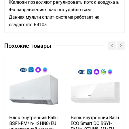
Жалюзи позволяют регулировать поток воздуха в
4-х направлениях, как это удобно вам.
Данная мульти сплит-система работает на
хладагенте R410a.
Руководство по эксплуатации
Номинальная
производительность
5.28
Похожие товары
охлаждения
Управление c
Опция доступна при
мобильного приложения
подключении съемного Wi-
по Wi-Fi
модуля
Система
самодиагностики
Да
неисправности
Вес товара с упаковкой
14
(брутто)
Блок внутренний Ballu
Блок внутренний Ballu
Подсветка пульта
Да
BSFI-FM/in-12HN8/EU
ECO Smart DC BSYI-