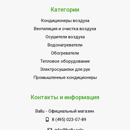
Ширина товара
70
Категории
Установка реального
Да
времени
Кондиционеры воздуха
Деодорирующий фильтр
Вентиляция и очистка воздуха
Нет
в комплекте
Осушители воздуха
Эффективен для помещ.
Водонагреватели
25
площадью до
Обогреватели
Моющийся воздушный
Тепловое оборудование
Да
фильтр в комплекте
Электросушилки для рук
Регулировка
Промышленные кондиционеры
температуры
Да
охлаждения
Контакты и информация
Класс
A++
энергоэффективности
Ballu
- Официальный магазин.
Функция ионизации
Нет
8 (495) 023-07-89
воздуха