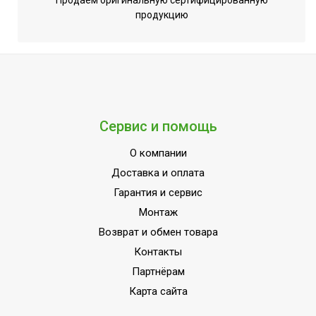
Продаем оригинальную сертифицированную
для Wi-Fi модуля
продукцию
Гарантия 3
года;Инверторная
технология;Класс
пылевлагозащищенности
IPX0;Класс
энергоэффективности
Сервис и помощь
A++;Память заданных
параметров
О компании
УТП
работы;Режим
Доставка и оплата
SLEEP;Режим
Гарантия и сервис
автоочистки;Режим
обогрева;Режим
Монтаж
осушения;Система
Возврат и обмен товара
самодиагностики
Контакты
неисправности;Функция
Партнёрам
интенсивного
Карта сайта
охлаждения