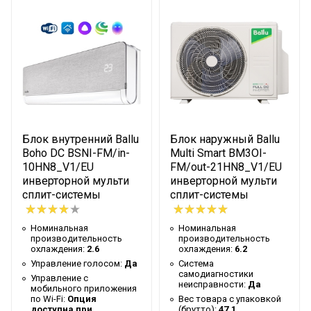
Сетевой кабель
Нет
Управление c
Опция доступна при
мобильного приложения
подключении съемного
по Wi-Fi
Wi-Fi модуля
Система
самодиагностики
Да
неисправности
Масса товара с
Блок внутренний Ballu
Блок наружный Ballu
22
упаковкой (брутто)
Boho DC BSNI-FM/in-
Multi Smart BM3OI-
10HN8_V1/EU
FM/out-21HN8_V1/EU
Мин. рабочая
инверторной мульти
инверторной мульти
температура воздуха для
-20
сплит-системы
сплит-системы
внешнего блока
Номинальная
Номинальная
Таймер на отключение
Да
производительность
производительность
охлаждения:
2.6
охлаждения:
6.2
Высота упаковки товара
27
Управление голосом:
Да
Система
Таймер на включение
Да
самодиагностики
Управление c
неисправности:
Да
мобильного приложения
Гарантийный документ
Гарантийный талон
по Wi-Fi:
Опция
Вес товара с упаковкой
доступна при
(брутто):
47.1