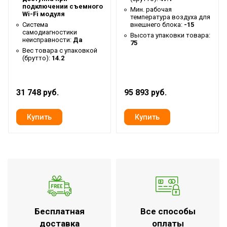
Высота внутр. блока
0.2
подключении съемного
Мин. рабочая
Wi-Fi модуля
температура воздуха для
Глубина упаковки товара
57
Система
внешнего блока:
-15
самодиагностики
Высота упаковки товара:
Ширина упаковки товара
101
неисправности:
Да
75
Вес товара с упаковкой
Память заданных
(брутто):
14.2
Да
параметров работы
Бренд
Ballu
31 748 руб.
95 893 руб.
Макс. потребляемая
0.055
мощность
Тип блока
Канальный
Глубина внутр. блока
0.47
Мощность кондиционера
9 000
(охлаждение),BTU
Гарантийный срок
3 года
Ширина внутр. блока
0.7
Бесплатная
Все способы
Индикация температуры
доставка
оплаты