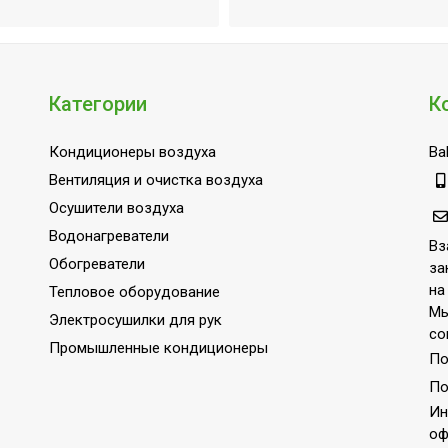
ения;Система самодиагностики неисправности;Функция и
ежим автоочистки;Класс энергоэффективности A++;Класс
торная технология;Авторестарт при отключении питания;
Категории
К
Кондиционеры воздуха
Bal
Вентиляция и очистка воздуха
Осушители воздуха
Водонагреватели
Вз
Обогреватели
за
на
Тепловое оборудование
Мы
Электросушилки для рук
со
Промышленные кондиционеры
По
По
Ин
оф