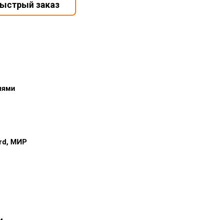
иями
ard, МИР