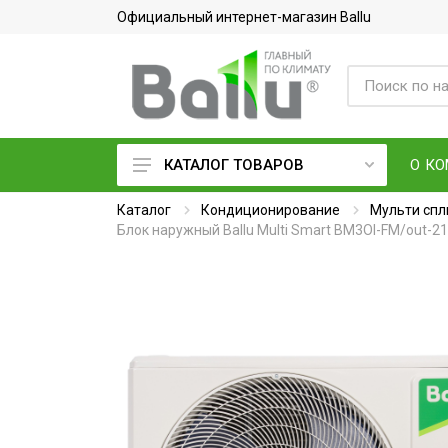
Официальный интернет-магазин Ballu
О К
КАТАЛОГ ТОВАРОВ
Каталог
Кондиционеры воздуха
Кондиционирование
Мульти спл
Блок наружный Ballu Multi Smart BM3OI-FM/out-
Вентиляция и очистка воздуха
Осушители воздуха
Водонагреватели
Обогреватели
Тепловое оборудование
Электросушилки для рук