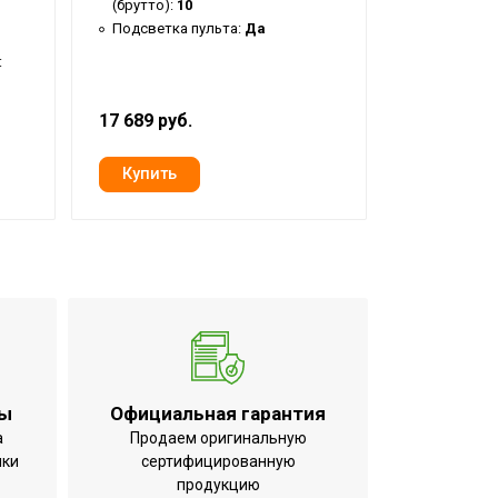
(брутто):
10
Вес товар
(брутто):
9
Подсветка пульта:
Да
Подсветка
:
17 689 руб.
20 762 руб
ты
Официальная гарантия
а
Продаем оригинальную
ики
сертифицированную
продукцию