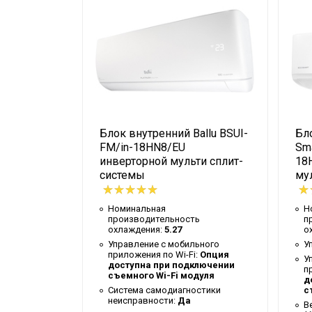
Мин. рабочая
температура воздуха для
-15
внешнего блока
Высота упаковки товара
75
Диаметр труб (жидкость)
1/4
Диаметр труб (газ)
3/8х3
allu BADI-
Блок внутренний Ballu BSUI-
Бло
Глубина упаковки товара
43.8
FM/in-18HN8/EU
Sma
ти сплит-
инверторной мульти сплит-
18
Макс. рабочая
ого типа
системы
му
температура воздуха для
50
внешнего блока
Номинальная
Н
Ширина упаковки товара
103
ь
производительность
п
охлаждения:
5.27
о
Бренд
Ballu
т
Управление c мобильного
У
приложения по Wi-Fi:
Опция
ьного
У
Авторестарт при
доступна при подключении
:
Опция
п
Да
съемного Wi-Fi модуля
отключении питания
ключении
д
дуля
Система самодиагностики
с
неисправности:
Да
Макс. потребляемая
вкой
В
1.91