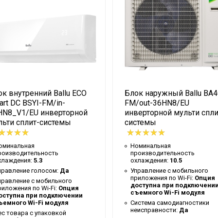
к внутренний Ballu ECO
Блок наружный Ballu BA4
rt DC BSYI-FM/in-
FM/out-36HN8/EU
HN8_V1/EU инверторной
инверторной мульти спли
льти сплит-системы
системы
оминальная
Номинальная
роизводительность
производительность
хлаждения:
5.3
охлаждения:
10.5
правление голосом:
Да
Управление c мобильного
приложения по Wi-Fi:
Опция
правление c мобильного
доступна при подключени
риложения по Wi-Fi:
Опция
съемного Wi-Fi модуля
оступна при подключении
ъемного Wi-Fi модуля
Система самодиагностики
неисправности:
Да
ес товара с упаковкой