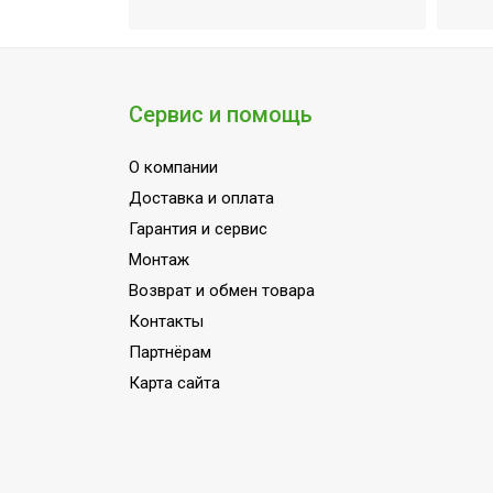
Режим осуш
УТП
обогрева;Р
IPX4;Инвер
Ширина товара
96.2
Сервис и помощь
Цвет корпуса внешнего
Белый
блока
О компании
Мин.
Доставка и оплата
производительность
1.8
Гарантия и сервис
охлаждения
Монтаж
Эффективен для помещ.
Возврат и обмен товара
65
площадью до
Контакты
Макс. длина магистрали
Партнёрам
60
(трассы)
Карта сайта
Класс
A++
энергоэффективности
Режим автоочистки
Да