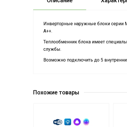
Описание
Характер
Инверторные наружные блоки серии Mu
А++.
Теплообменник блока имеет специальн
службы.
Возможно подключить до 5 внутренни
Руководство по эксплуатации
Номинальная
Сертификат
производительность
6.2
Сертификат
охлаждения
Похожие товары
Система
самодиагностики
Да
неисправности
Вес товара с упаковкой
47.1
(брутто)