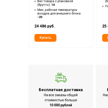
Вес товара с упаковкой
(
мощность
(брутто):
14
ие:
Да
П
Тип блока
Внешний
Мин. рабочая температура
воздуха для внешнего блока:
-20
Мощность кондиционера
21 000
(охлаждение),BTU
24 486 руб.
25 
Гарантийный срок
3 года
Серия
MULTI SMA
Высота товара
67.3
Хладагент
R32
Глубина товара
34.2
Срок службы
10 лет
Мин.
производительность
1,8
обогрева
Бесплатная доставка
На все заказы общей
На
Макс. уровень шума
58
стоимостью больше
внешнего блока
10 000 рублей