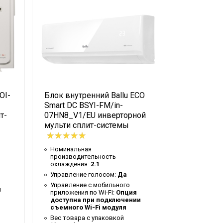
OI-
Блок внутренний Ballu ECO
Блок внутр
Smart DC BSYI-FM/in-
FM/in-09
т-
07HN8_V1/EU инверторной
инверторн
мульти сплит-системы
системы
Номинальная
Номиналь
производительность
производи
охлаждения:
2.1
охлаждени
Управление голосом:
Да
Управлени
приложения
Управление c мобильного
и
доступна
приложения по Wi-Fi:
Опция
съемного 
доступна при подключении
съемного Wi-Fi модуля
Система с
неисправн
Вес товара с упаковкой