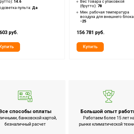
брутто):
14.6
Вес товара с упаковкой
(брутто):
78
одсветка пульта:
Да
Мин. рабочая температура
воздуха для внешнего блока
-25
603 руб.
156 781 руб.
RT
Все способы оплаты
Большой опыт рабо
личными, банковской картой,
Работаем более 15 лет н
безналичный расчет
рынке климатической техн