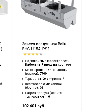
C-
Завеса воздушная Ballu
Завеса теп
1)
BHC-U15A-PS2
H15A-PS2
:
Подключение к электросети:
Подключен
е
Кабельный ввод на корпусе
Кабельный
Макс. производительность
Макс. про
(расход):
7700
(расход):
4
Термостат:
Электронный
Термостат
ый
Вес товара с упаковкой
Тип термо
(брутто):
94
Вес товар
плообменник
Нагрев воздуха (дельта
(брутто):
2
температуры):
0
102 401 руб.
55 851 руб