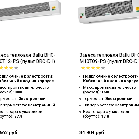
28
Гарантийный талон
53
33
3.5
еса тепловая Ballu BHC-
Завеса тепловая Ballu BH
Белый
0T12-PS (пульт BRC-D1)
M10T09-PS (пульт BRC-D
3/4
33
одключение к электросети:
Подключение к электросети
абельный ввод на корпусе
Кабельный ввод на корпус
3/4
акс. производительность
Макс. производительность
расход):
3000
(расход):
1500
Ballu
ермостат:
Электронный
Термостат:
Электронный
0.15
ип термостата:
Электронный
Тип термостата:
Электронн
ес товара с упаковкой
Вес товара с упаковкой
Медно-алюминиевый те
брутто):
27.4
(брутто):
17.8
3 года
662 руб.
34 904 руб.
16