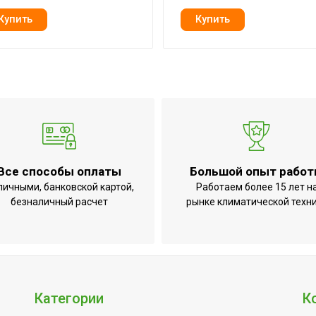
150
оде
53
Professional Standard 2
25
23.5
7 лет
илятора
Ступенчатая
Все способы оплаты
Большой опыт рабо
Да
личными, банковской картой,
Работаем более 15 лет н
Гарантия 3 года;Электро
безналичный расчет
рынке климатической техн
32
1
20.2
Да (при использовании т
Категории
К
0,5 °С