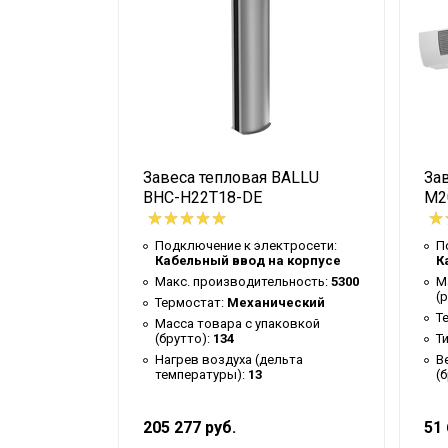
Высота упаковки товара
Гарантийный документ
Уровень шума на расстоянии 5м
Глубина упаковки товара
Макс. высота установки
allu BHC-
Завеса тепловая BALLU
Зав
Цвет корпуса
BHC-H22T18-DE
M2
Резьба входного патрубка
Ширина упаковки товара
ктросети:
Подключение к электросети:
П
а корпусе
Кабельный ввод на корпусе
К
Резьба выходного патрубка
льность
Макс. производительность:
5300
М
(
Термостат:
Механический
Бренд
онный
Т
Масса товара с упаковкой
Макс. потребляемая мощность
ектронный
(брутто):
134
Т
вкой
Нагрев воздуха (дельта
В
Тип нагревательного элемента
температуры):
13
(
Гарантийный срок
205 277 руб.
51 
Макс. давление в водопроводе