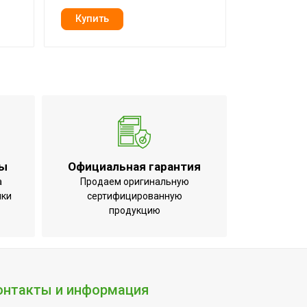
ты
Официальная гарантия
а
Продаем оригинальную
нный термоста
ики
сертифицированную
продукцию
ерморегулятора)
онтакты и информация