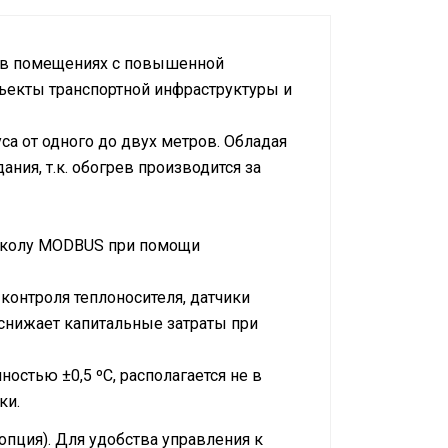
в в помещениях с повышенной
бъекты транспортной инфраструктуры и
са от одного до двух метров. Обладая
ия, т.к. обогрев производится за
токолу MODBUS при помощи
онтроля теплоносителя, датчики
снижает капитальные затраты при
остью ±0,5 ºС, располагается не в
ки.
пция). Для удобства управления к