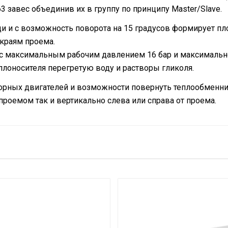
 завес объединив их в группу по принципу Master/Slave.
и и с возможность поворота на 15 градусов формирует 
 краям проема.
максимальным рабочим давлением 16 бар и максимальной
плоносителя перегретую воду и растворы гликоля.
рных двигателей и возможности повернуть теплообменник
роемом так и вертикально слева или справа от проема.
Кабельный ввод на корп
2100
Электронный
Электронный
26
150
27