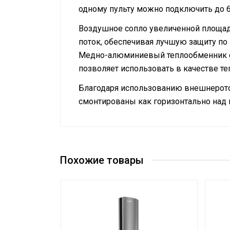
одному пульту можно подключить до 63
Воздушное сопло увеличенной площад
поток, обеспечивая лучшую защиту по
Медно-алюминиевый теплообменник с 
позволяет использовать в качестве те
Благодаря использованию внешнерото
смонтированы как горизонтально над п
Руководство по эксплуатации
Подключение к электросети
Сертификат
Сертификат
Макс. производительность (расход)
Термостат
Похожие товары
Тип термостата
Вес товара с упаковкой (брутто)
Макс. температура теплоносителя
Нагрев воздуха (дельта температуры)