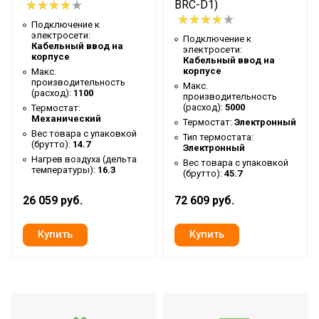
Высота упаковки товара
23.5
BRC-D1)
Гарантийный документ
Гарантийный талон
Подключение к
электросети:
Подключение к
Уровень шума на
Кабельный ввод на
электросети:
53
корпусе
Кабельный ввод на
расстоянии 5м
корпусе
Макс.
производительность
Глубина упаковки товара
30
Макс.
(расход):
1100
производительность
(расход):
5000
Макс. высота установки
Термостат:
3.5
Механический
Термостат:
Электронный
Цвет корпуса
Белый
Вес товара с упаковкой
Тип термостата:
(брутто):
14.7
Электронный
Ширина упаковки товара
116
Нагрев воздуха (дельта
Вес товара с упаковкой
температуры):
16.3
(брутто):
45.7
Бренд
Ballu
26 059 руб.
Макс. потребляемая
72 609 руб.
9
мощность
Тип нагревательного
ТЭН с оребрением
элемента
Гарантийный срок
3 года
Мощность двигателей
120