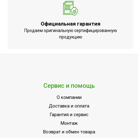
Регулировка
Да (механический
температуры
регулятор)
Точность установки
Официальная гарантия
0,5 °С
температуры
Продаем оригинальную сертифицированную
продукцию
Дистанционное
Вид управления
проводное
Вес товара (нетто)
15.9
Рекомендованная
1
ширина проема
Количество режимов
Сервис и помощь
2
вентиляции
О компании
МОЩНОСТЬ
9
Доставка и оплата
ПОТРЕБЛЕНИЯ до
Гарантия и сервис
Индикация включения
Да
Монтаж
Вариант размещения
Универсальное
Возврат и обмен товара