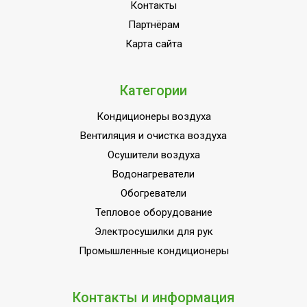
Набор крепежных
Контакты
Да
элементов в комплекте
Партнёрам
Пульт управления в
Карта сайта
Да
комплекте
Напряжение
380 - 400
Категории
электропитания, В
Макс. тепловая мощность
9
Кондиционеры воздуха
Вентиляция и очистка воздуха
Материал корпуса
Металл
Осушители воздуха
Защита от перегрева
Да
Водонагреватели
Коммерческое
Область применения
Обогреватели
оборудование
Тепловое оборудование
Класс
IP21
Электросушилки для рук
пылевлагозащищенности
Промышленные кондиционеры
Ступени мощности
9,00
обогрева, кВт
Контакты и информация
Страна производства
РОССИЯ