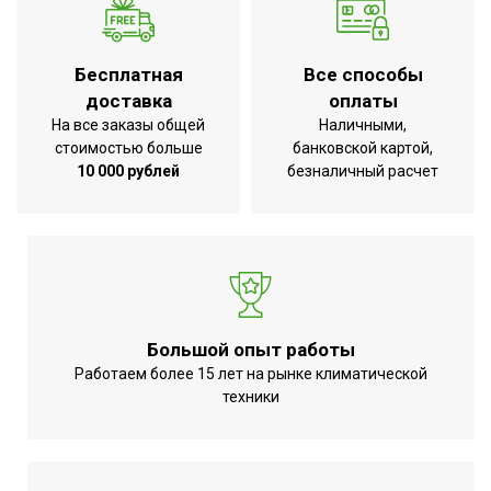
вентилятора
Professional Standard
Серия
Plus
Бесплатная
Все способы
Высота товара
24
доставка
оплаты
На все заказы общей
Наличными,
Глубина товара
22
стоимостью больше
банковской картой,
Срок службы
7 лет
10 000 рублей
безналичный расчет
Регулировка скорости
Ступенчатая
вращения вентилятора
Режим 'без нагрева'
Да
Гарантия 3 года;Защита
от перегрева;Индикация
УТП
Большой опыт работы
включения;Электронный
Работаем более 15 лет на рынке климатической
термоста
техники
Ширина товара
108.4
Количество режимов
3
нагрева