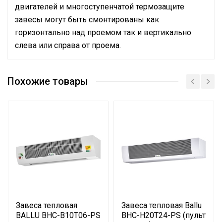
двигателей и многоступенчатой термозащите
завесы могут быть смонтированы как
горизонтально над проемом так и вертикально
слева или справа от проема.
Руководство по эксплуатации
Подключение к
Кабельный ввод на
Сертификат
электросети
корпусе
Похожие товары
Сертификат
Макс.
производительность
1500
(расход)
Термостат
Электронный
Тип термостата
Электронный
Вес товара с упаковкой
17.8
(брутто)
Нагрев воздуха (дельта
18
Завеса тепловая
Завеса тепловая Ballu
температуры)
BALLU BHC-B10T06-PS
BHC-H20T24-PS (пульт