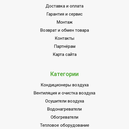
Доставка и оплата
Дистанционное
Вид управления
проводное
Гарантия и сервис
Монтаж
Вес товара (нетто)
19
Возврат и обмен товара
Рекомендованная ширина
1
Контакты
проема
Партнёрам
Присоединительный
3/4
Карта сайта
диаметр патрубков
Количество режимов
3
вентиляции
Категории
Макс. температура воды
150
Кондиционеры воздуха
Индикация включения
Да
Вентиляция и очистка воздуха
Вариант размещения
Универсальное
Осушители воздуха
ТЕПЛОВАЯ МОЩНОСТЬ
Водонагреватели
12
до
Обогреватели
Набор крепежных
Тепловое оборудование
Да