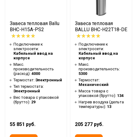
150
теплоносителя
Нагрев воздуха (дельта
23
Завеса тепловая Ballu
Завеса тепловая
температуры)
BHC-H15A-PS2
BALLU BHC-H22T18-DE
Высота упаковки товара
28
Гарантийный документ
Гарантийный талон
Подключение к
Подключение к
электросети:
электросети:
Уровень шума на
Кабельный ввод на
Кабельный ввод на
57
корпусе
корпусе
расстоянии 5м
Макс.
Макс.
производительность
производительность:
Глубина упаковки товара
33
(расход):
4000
5300
Макс. высота установки
Термостат:
Электронный
3.5
Термостат:
Механический
Тип термостата:
Цвет корпуса
Белый
Электронный
Масса товара с
упаковкой (брутто):
134
Вес товара с упаковкой
Резьба входного патрубка
3/4
(брутто):
29
Нагрев воздуха (дельта
температуры):
13
Ширина упаковки товара
110
Резьба выходного
3/4
55 851 руб.
205 277 руб.
патрубка
Бренд
Ballu