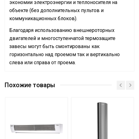
экономии электроэнергии и теплоносителя на
объекте (без дополнительных пультов и
коммуникационных блоков).
Благодаря использованию внешнероторных
двигателей и многоступенчатой термозащите
завесы могут быть смонтированы как
горизонтально над проемом так и вертикально
слева или справа от проема.
Руководство по эксплуатации
Подключение к
Кабельный ввод на
Сертификат
электросети
корпусе
Похожие товары
Сертификат
Макс. производительность
1400
(расход)
Термостат
Электронный
Вес товара с упаковкой
20.8
(брутто)
Макс. температура