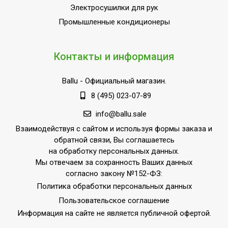
элементов в комплекте
Электросушилки для рук
Пульт управления в
Промышленные кондиционеры
Да
комплекте
Напряжение
220 - 240
Контакты и информация
электропитания, В
Макс. тепловая мощность
12
Ballu
- Официальный магазин.
Материал корпуса
Металл
8 (495) 023-07-89
Защита от перегрева
Нет
info@ballu.sale
Коммерческое
Взаимодействуя с сайтом и используя формы заказа и
Область применения
оборудование
обратной связи, Вы соглашаетесь
на обработку персональных данных.
Класс
IP21
Мы отвечаем за сохранность Ваших данных
пылевлагозащищенности
согласно закону №152-ФЗ:
Ступени мощности
Политика обработки персональных данных
9,50
обогрева, кВт
Пользовательское соглашение
Страна производства
РОССИЯ
Информация на сайте не является публичной офертой.