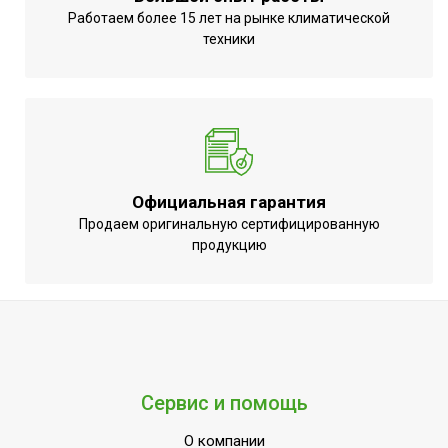
Срок службы
7 лет
Работаем более 15 лет на рынке климатической
техники
Регулировка скорости
Ступенчатая
вращения вентилятора
Режим 'без нагрева'
Да
Гарантия 3
УТП
года;Индикация
включения
Официальная гарантия
Ширина товара
109
Продаем оригинальную сертифицированную
продукцию
Количество режимов
1
нагрева
Тепловая мощность
11.3
(90/70/15 ⁰С)
Да (механический
Регулировка температуры
регулятор)
Сервис и помощь
Точность установки
0,5 °С
температуры
О компании