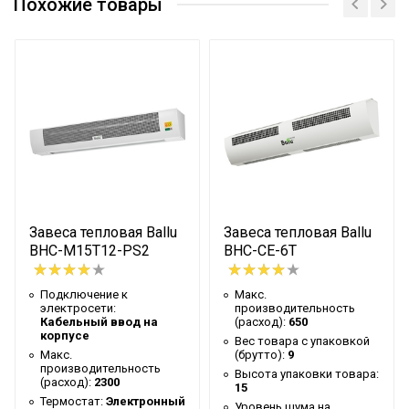
(расход)
Похожие товары
Вес товара с упаковкой (брутто)
9
Высота упаковки товара
15
Уровень шума на расстоянии 5м
48
Глубина упаковки товара
22
Макс. высота установки
2.5
Цвет корпуса
Белый
Ширина упаковки товара
120
Завеса тепловая Ballu
Завеса тепловая Ballu
Бренд
Ballu
BHC-M15T12-PS2
BHC-CE-6T
Тип нагревательного элемента
Стич
Гарантийный срок
2 года
Подключение к
Макс.
электросети:
производительность
Серия
S1 ECO
Кабельный ввод на
(расход):
650
корпусе
Вес товара с упаковкой
Высота товара
18.8
Макс.
(брутто):
9
производительность
Высота упаковки товара:
Глубина товара
13.5
(расход):
2300
15
Термостат:
Электронный
Уровень шума на