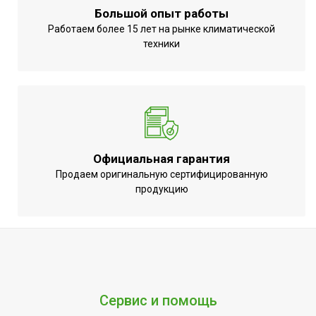
воды
Большой опыт работы
Вариант
Работаем более 15 лет на рынке климатической
Вертикальное
размещения
техники
Время открытия
25
Напряжение
электропитания,
220 - 240
В
Область
Промышленное оборудование
Официальная гарантия
применения
Продаем оригинальную сертифицированную
Материал
Металл
продукцию
Страна
КНР
производства
Резьба
3/4
присоединения
Сервис и помощь