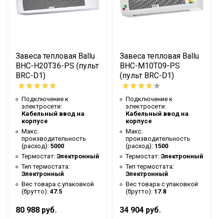
товара
Гарантийный
Гарантийный талон
документ
Глубина
Завеса тепловая Ballu
Завеса тепловая Ballu
упаковки
13
BHC-H20T36-PS (пульт
BHC-M10T09-PS
BRC-D1)
(пульт BRC-D1)
товара
Макс. рабочее
16
Подключение к
Подключение к
давление
электросети:
электросети:
Кабельный ввод на
Кабельный ввод на
Пропускная
корпусе
корпусе
5.2
способность
Макс.
Макс.
производительность
производительность
(расход):
5000
(расход):
1500
Ширина
Термостат:
Электронный
Термостат:
Электронный
упаковки
10
Тип термостата:
Тип термостата:
товара
Электронный
Электронный
Вес товара с упаковкой
Вес товара с упаковкой
Артикул
VB 20-2
(брутто):
47.5
(брутто):
17.8
Бренд
Ballu
80 988 руб.
34 904 руб.
Гарантийный