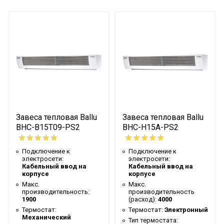
Макс.
производительность
2300
(расход)
Термостат
Электронный
Вес товара с упаковкой
30
(брутто)
Нагрев воздуха (дельта
35
температуры)
Завеса тепловая Ballu
Завеса тепловая Ballu
Высота упаковки товара
30
BHC-B15T09-PS2
BHC-H15A-PS2
Гарантийный документ
Гарантийный талон
Уровень шума на
Подключение к
Подключение к
54
электросети:
электросети:
расстоянии 5м
Кабельный ввод на
Кабельный ввод на
корпусе
корпусе
Глубина упаковки товара
23.5
Макс.
Макс.
производительность:
производительность
Макс. высота установки
3.5
1900
(расход):
4000
Цвет корпуса
Термостат:
Белый
Термостат:
Электронный
Механический
Тип термостата: