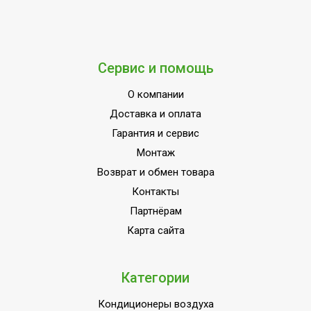
3
вентиляции
МОЩНОСТЬ
12
ПОТРЕБЛЕНИЯ до
Сервис и помощь
Индикация включения
Доп. опция
Добровольный
e1870b46-92f9-11f0-
О компании
сертификат ГОСТ Р
b8e1-00505601218a
Доставка и оплата
Вариант размещения
Универсальное
Гарантия и сервис
Монтаж
Набор крепежных
Да
элементов в комплекте
Возврат и обмен товара
Контакты
Пульт управления в
Да
комплекте
Партнёрам
Карта сайта
Напряжение
380 - 400
электропитания, В
Макс. тепловая мощность
12
Категории
Материал корпуса
Металл
Кондиционеры воздуха