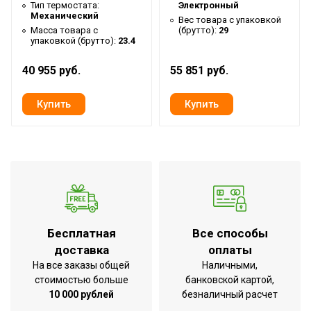
Ширина упаковки товара
152.5
Тип термостата:
Электронный
Механический
Вес товара с упаковкой
Бренд
Ballu
Масса товара с
(брутто):
29
упаковкой (брутто):
23.4
Макс. потребляемая
12
мощность
40 955 руб.
55 851 руб.
Тип нагревательного
ТЭН с оребрением
элемента
Гарантийный срок
3 года
Мощность двигателей
150
вентилятора
Серия
Professional Standard 2
Высота товара
25
Глубина товара
23.5
Бесплатная
Все способы
доставка
оплаты
Срок службы
7 лет
На все заказы общей
Наличными,
Регулировка скорости
стоимостью больше
банковской картой,
Ступенчатая
вращения вентилятора
10 000 рублей
безналичный расчет