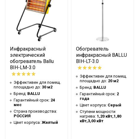
Цвет корпуса
Серый
Ступени мощности нагрева
0,90 кВт
Макс. потребляемая мощность
2.1 кВт
Количество режимов нагрева
2
Защитная решетка
Да
Инфракрасный
Обогреватель
Класс пылевлагозащищенности
IP24
электрический
инфракрасный BALLU
Аварийное отключение при
обогреватель Ballu
BIH-LT-3.0
сильном наклоне или
Нет
BIH-LM-3.0
опрокидывании
Эффективен для помещ.
площадью до:
20 м2
Эффективен для помещ.
Тип нагревательного элемента
Инфракрасный
площадью до:
30 м2
Бренд:
BALLU
Бренд:
BALLU
Макс. эффективная высота
Гарантийный срок:
2
3.5 м
года
Гарантийный срок:
24
установки
мес
Цвет корпуса:
Серый
Вариант размещения
Страна производства:
Вертикальное
Ступени мощности
РОССИЯ
нагрева:
1,20 кВт,1,80
кВт,3,00 кВт
Вид установки (крепления)
Потолочная
Цвет корпуса:
Желтый
Сетевой кабель с вилкой
Да