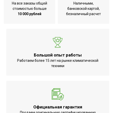
На все заказы общей
Наличными,
Ширина товара
100 см
стоимостью больше
банковской картой,
Глубина товара
34 см
10 000 рублей
безналичный расчет
Вес товара с упаковкой
7.2 кг
(брутто)
Высота упаковки товара
25.5 см
Ширина упаковки товара
101 см
Глубина упаковки товара
35.5 см
Большой опыт работы
Работаем более 15 лет на рынке климатической
техники
Официальная гарантия
Продаем оригинальную сертифицированную