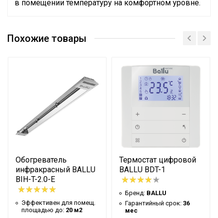
в помещении температуру на комфортном уровне.
Бренд
Ballu
Похожие товары
Материал корпуса
Металл
Тип нагревательного
Инфракрасная
элемента
кварцевая трубка
Цвет корпуса
Серый
Гарантийный срок
12 мес
Страна производства
КНР
Эффективен для помещ.
20 м2
площадью до
Вид управления
Механическое
Обогреватель
Термостат цифровой
инфракрасный BALLU
BALLU BDT-1
Тип термостата
Механический
BIH-T-2.0-E
Ступени мощности
Бренд:
BALLU
2,00 кВт
обогрева, кВт
Эффективен для помещ.
Гарантийный срок:
36
площадью до:
20 м2
мес
Количество режимов