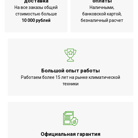
доставка
оплаты
Ширина товара
100 см
На все заказы общей
Наличными,
стоимостью больше
банковской картой,
Глубина товара
34 см
10 000 рублей
безналичный расчет
Вес товара с упаковкой
8.3 кг
(брутто)
Высота упаковки товара
25.5 см
Ширина упаковки товара
101 см
Глубина упаковки товара
35.5 см
Большой опыт работы
Работаем более 15 лет на рынке климатической
техники
Официальная гарантия