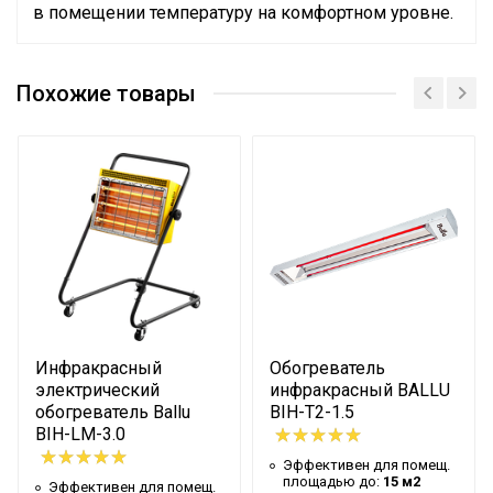
в помещении температуру на комфортном уровне.
Бренд
Ballu
Похожие товары
Материал корпуса
Металл
Тип нагревательного
Инфракрасная
элемента
кварцевая трубка
Цвет корпуса
Серый
Гарантийный срок
12 мес
Страна производства
КНР
Эффективен для помещ.
30 м2
площадью до
Вид управления
Механическое
Инфракрасный
Обогреватель
электрический
инфракрасный BALLU
Тип термостата
Механический
обогреватель Ballu
BIH-T2-1.5
Ступени мощности
BIH-LM-3.0
3,00 кВт
обогрева, кВт
Эффективен для помещ.
площадью до:
15 м2
Эффективен для помещ.