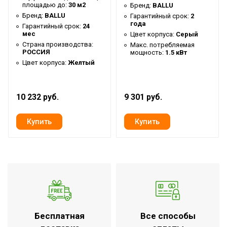
Количество режимов
площадью до:
30 м2
Бренд:
BALLU
1
нагрева
Бренд:
BALLU
Гарантийный срок:
2
года
Гарантийный срок:
24
Индикация включения
Да
мес
Цвет корпуса:
Серый
Защита от перегрева
Страна производства:
Да
Макс. потребляемая
РОССИЯ
мощность:
1.5 кВт
Класс
Цвет корпуса:
Желтый
IP24
пылевлагозащищенности
Вид установки
Напольная /
10 232 руб.
9 301 руб.
(крепления)
Настенная
Макс. потребляемая
3 кВт
мощность
Напряжение
220 - 240 В
электропитания, В
Сетевой кабель
Да (с вилкой)
Длина кабеля
1.5 м
Вес товара (нетто)
6.5 кг
Бесплатная
Все способы
Высота товара
25 см