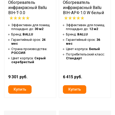
Обогреватель
Обогреватель
Защитная решетка
Да
инфракрасный Ballu
инфракрасный Ballu
Защита от перегрева
Нет
BIH-T-3.0
BIH-AP4-1.0 W белый
Класс пылевлагозащищенности
IP21
Эффективен для помещ.
Эффективен для помещ.
Аварийное отключение при
площадью до:
30 м2
площадью до:
12 м2
сильном наклоне или
Да
Бренд:
BALLU
Бренд:
BALLU
опрокидывании
Гарантийный срок:
24
Гарантийный срок:
36
мес
мес
Инфракрасная
Страна производства:
Цвет корпуса:
Белый
РОССИЯ
Тип нагревательного элемента
кварцевая
Потребительский класс:
Цвет корпуса:
Серый
Стандарт
трубка
серебристый
Макс. эффективная высота
1 м
установки
9 301 руб.
6 415 руб.
Вариант размещения
Вертикальное
Вид установки (крепления)
Напольная
Сетевой кабель с вилкой
Да
Напряжение электропитания
230 В