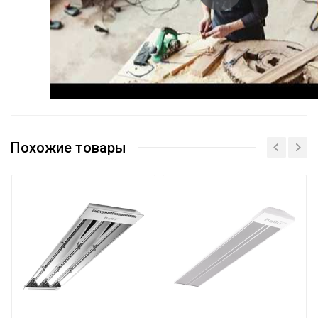
Эффективен для помещ.
30 м2
площадью до
Похожие товары
Бренд
BALLU
Гарантийный срок
24 мес
Страна производства
РОССИЯ
Цвет корпуса
Желтый
Ступени мощности нагрева
1; 2; 3 кВт
Макс. потребляемая мощность
3 кВт
Количество режимов нагрева
3