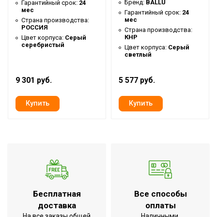
Бренд:
BALLU
Гарантийный срок:
24
Настенная,Потолочная
мес
(крепления)
Гарантийный срок:
24
мес
Страна производства:
Напряжение
РОССИЯ
Страна производства:
Array В
КНР
электропитания
Цвет корпуса:
Серый
серебристый
Цвет корпуса:
Серый
Сетевой кабель с вилкой
Нет
светлый
Макс. эффективная
20 м
9 301 руб.
5 577 руб.
высота установки
Вес товара (нетто)
8.7 кг
Высота товара
0.06 м
Габаритные размеры
0,06*1,785*0,305 м
товара (В*Ш*Г)
Глубина товара
0.305 м
Ширина товара
1.785 м
Набор крепежных
Да
Бесплатная
Все способы
элементов в комплекте
доставка
оплаты
На все заказы общей
Наличными,