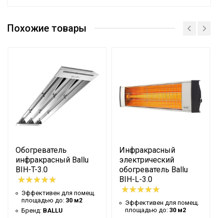
Руководство по эксплуатации
Эффективен для помещ.
Руководство по эксплуатации
60 м2
площадью до
Похожие товары
Руководство по эксплуатации
Бренд
BALLU
Гарантийный срок
24 мес
Страна производства
РОССИЯ
Цвет корпуса
Серый серебристый
Потребительский класс
Стандарт
Макс. потребляемая
6 кВт
мощность
Защитная решетка
Нет
Обогреватель
Инфракрасный
инфракрасный Ballu
электрический
Трубчатый
Тип нагревательного
BIH-T-3.0
обогреватель Ballu
электронагреватель
BIH-L-3.0
элемента
(ТЭН)
Эффективен для помещ.
площадью до:
30 м2
Вариант размещения
Горизонтальное
Эффективен для помещ.
площадью до:
30 м2
Бренд:
BALLU
Вид установки